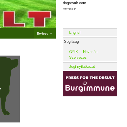
dogresult.com
beta v0.9.7.10
English
Belépés
Segítség
Belépés
GYIK
Nevezés
Új rendezvény hozzáadása
Szervezés
Alom rögzítése
Jogi nyilatkozat
Kennel rögzítése
e