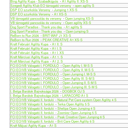
Bing Agility Kupa - Szabadkígyós
-
A1 Agility II. XS-S
Szegedi Agility Klub EO támogató verseny
-
open agility S
DSP EO szurkolós Verseny
-
Jumping 1 XS-S
DSP EO szurkolós Verseny
-
A1 XS-S
VB támogatói pancsolás és verseny
-
Open jumping XS-S
VB támogatói pancsolás és verseny
-
Open agility XS-S
Dog Sport Paradise - Thank you day
-
A1 agility S
Dog Sport Paradise - Thank you day
-
Open jumping S
ReBorn to Run 2026
-
BRIT-WAF J1 XS-S
ReBorn to Run 2026
-
PEAK CREATIVE A1 XS-S
Kraft Februári Agility Kupa
-
A1 II. S
Kraft Februári Agility Kupa
-
A1 I. S
Kraft Februári Agility Kupa
-
A1 I. XS
Kraft Márciusi Agility Kupa
-
A1 1. S
Kraft Márciusi Agility Kupa
-
A1 2. S
FCI EO/VB Válogató I. FORDULÓ
-
Open Agility I. M-S S
FCI EO/VB Válogató I. FORDULÓ
-
Open Agility II. M-S S
FCI EO/VB Válogató I. FORDULÓ
-
Open Jumping I. M-S S
FCI EO/VB Válogató I. FORDULÓ
-
Open Agility III. S-M S
FCI EO/VB Válogató I. FORDULÓ
-
Open Jumping II. S-M S
FCI EO/VB Válogató I. FORDULÓ
-
Open Jumping III. S-M S
I. Belga Barátok Bajnoksága 2026
-
DOGBOX OJ S
I. Belga Barátok Bajnoksága 2026
-
LARACORD A1 S
FCI EO/VB Válogató II. forduló
-
Natural Pet Care system Open Agility 4 S
FCI EO/VB Válogató II. forduló
-
Terka Open Agility 5 S
FCI EO/VB Válogató II. forduló
-
Shelipa Open Jumping 4 S
FCI EO/VB Válogató II. forduló
-
Zoomiez Open Jumping 5 S
FCI EO/VB Válogató II. forduló
-
Peak Creative Open Jumping 6 S
FCI EO/VB Válogató II. forduló
-
Brit Care Open Agility 6 S
Kraft Májusi Agility Kupa
-
A1 S