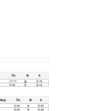
Öh.
M.
S.
17.71
g
5.76
0.00
v
6.12
Megt.
Öh.
M.
S.
0.00
v
5.53
5.00
v
4.24