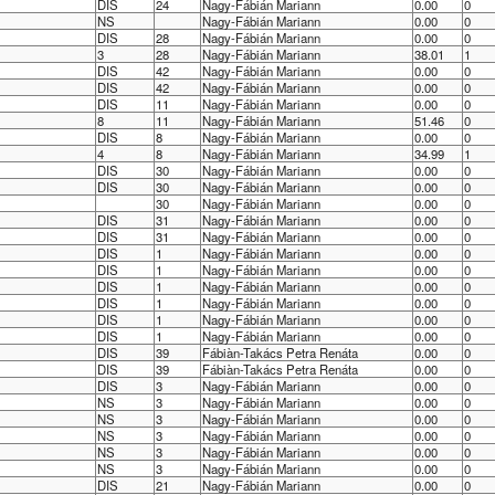
DIS
24
Nagy-Fábián Mariann
0.00
0
NS
Nagy-Fábián Mariann
0.00
0
DIS
28
Nagy-Fábián Mariann
0.00
0
3
28
Nagy-Fábián Mariann
38.01
1
DIS
42
Nagy-Fábián Mariann
0.00
0
DIS
42
Nagy-Fábián Mariann
0.00
0
DIS
11
Nagy-Fábián Mariann
0.00
0
8
11
Nagy-Fábián Mariann
51.46
0
DIS
8
Nagy-Fábián Mariann
0.00
0
4
8
Nagy-Fábián Mariann
34.99
1
DIS
30
Nagy-Fábián Mariann
0.00
0
DIS
30
Nagy-Fábián Mariann
0.00
0
30
Nagy-Fábián Mariann
0.00
0
DIS
31
Nagy-Fábián Mariann
0.00
0
DIS
31
Nagy-Fábián Mariann
0.00
0
DIS
1
Nagy-Fábián Mariann
0.00
0
DIS
1
Nagy-Fábián Mariann
0.00
0
DIS
1
Nagy-Fábián Mariann
0.00
0
DIS
1
Nagy-Fábián Mariann
0.00
0
DIS
1
Nagy-Fábián Mariann
0.00
0
DIS
1
Nagy-Fábián Mariann
0.00
0
DIS
39
Fábiàn-Takács Petra Renáta
0.00
0
DIS
39
Fábiàn-Takács Petra Renáta
0.00
0
DIS
3
Nagy-Fábián Mariann
0.00
0
NS
3
Nagy-Fábián Mariann
0.00
0
NS
3
Nagy-Fábián Mariann
0.00
0
NS
3
Nagy-Fábián Mariann
0.00
0
NS
3
Nagy-Fábián Mariann
0.00
0
NS
3
Nagy-Fábián Mariann
0.00
0
DIS
21
Nagy-Fábián Mariann
0.00
0