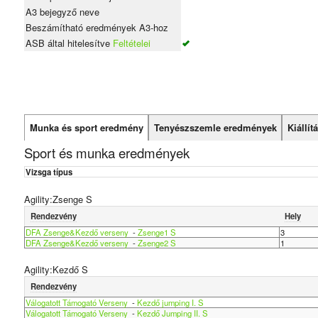
A3 bejegyző neve
Beszámítható eredmények A3-hoz
ASB által hitelesítve
Feltételei
Munka és sport eredmény
Tenyészszemle eredmények
Kiállí
Sport és munka eredmények
Vizsga típus
Agility:Zsenge S
Rendezvény
Hely
DFA Zsenge&Kezdő verseny
-
Zsenge1 S
3
DFA Zsenge&Kezdő verseny
-
Zsenge2 S
1
Agility:Kezdő S
Rendezvény
Válogatott Támogató Verseny
-
Kezdő jumping I. S
Válogatott Támogató Verseny
-
Kezdő Jumping II. S