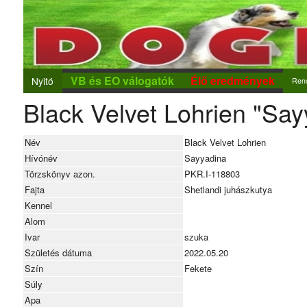
VB és EO válogatók
Élő eredmények
Nyitó
Ren
Black Velvet Lohrien "Say
Ren
Új r
Név
Black Velvet Lohrien
Nev
Hívónév
Sayyadina
Törzskönyv azon.
PKR.I-118803
Fajta
Shetlandi juhászkutya
Kennel
Alom
Ivar
szuka
Születés dátuma
2022.05.20
Szín
Fekete
Súly
Apa