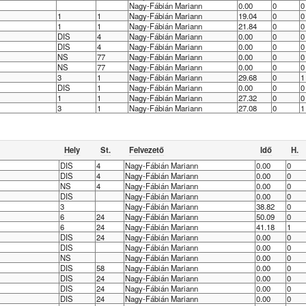
Nagy-Fábián Mariann
0.00
0
0
1
1
Nagy-Fábián Mariann
19.04
0
0
1
1
Nagy-Fábián Mariann
21.84
0
0
DIS
4
Nagy-Fábián Mariann
0.00
0
0
DIS
4
Nagy-Fábián Mariann
0.00
0
0
NS
77
Nagy-Fábián Mariann
0.00
0
0
NS
77
Nagy-Fábián Mariann
0.00
0
0
3
1
Nagy-Fábián Mariann
29.68
0
1
DIS
1
Nagy-Fábián Mariann
0.00
0
0
1
1
Nagy-Fábián Mariann
27.32
0
0
3
1
Nagy-Fábián Mariann
27.08
0
1
Hely
St.
Felvezető
Idő
H.
DIS
4
Nagy-Fábián Mariann
0.00
0
DIS
4
Nagy-Fábián Mariann
0.00
0
NS
4
Nagy-Fábián Mariann
0.00
0
DIS
Nagy-Fábián Mariann
0.00
0
3
Nagy-Fábián Mariann
38.82
0
6
24
Nagy-Fábián Mariann
50.09
0
6
24
Nagy-Fábián Mariann
41.18
1
DIS
24
Nagy-Fábián Mariann
0.00
0
DIS
Nagy-Fábián Mariann
0.00
0
NS
Nagy-Fábián Mariann
0.00
0
DIS
58
Nagy-Fábián Mariann
0.00
0
DIS
24
Nagy-Fábián Mariann
0.00
0
DIS
24
Nagy-Fábián Mariann
0.00
0
DIS
24
Nagy-Fábián Mariann
0.00
0