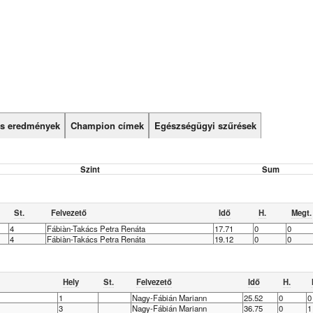
tás eredmények
Champion címek
Egészségügyi szűrések
Szint
Sum
St.
Felvezető
Idő
H.
Megt.
4
Fábiàn-Takács Petra Renáta
17.71
0
0
4
Fábiàn-Takács Petra Renáta
19.12
0
0
Hely
St.
Felvezető
Idő
H.
1
Nagy-Fábián Mariann
25.52
0
0
3
Nagy-Fábián Mariann
36.75
0
1