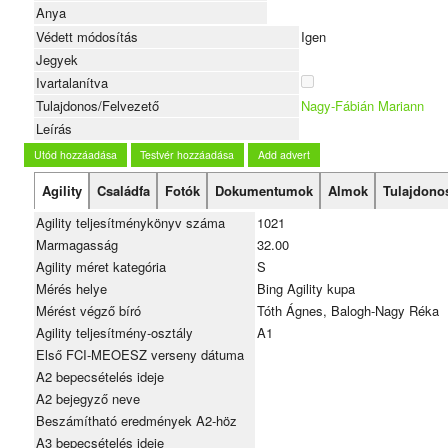
Anya
Védett módosítás
Igen
Jegyek
Ivartalanítva
Tulajdonos/Felvezető
Nagy-Fábián Mariann
Leírás
Utód hozzáadása
Testvér hozzáadása
Add advert
Agility
Családfa
Fotók
Dokumentumok
Almok
Tulajdono
Agility teljesítménykönyv száma
1021
Marmagasság
32.00
Agility méret kategória
S
Mérés helye
Bing Agility kupa
Mérést végző bíró
Tóth Ágnes, Balogh-Nagy Réka
Agility teljesítmény-osztály
A1
Első FCI-MEOESZ verseny dátuma
A2 bepecsételés ideje
A2 bejegyző neve
Beszámítható eredmények A2-höz
A3 bepecsételés ideje