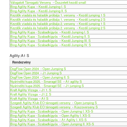
Válogatott Támogató Verseny
-
Összetett kezdő small
Bing Agility Kupa
-
Kezdő Jumping I. S
Bing Agility Kupa
-
Kezdő Jumping II. S
Kezdők viadala és haladók próbája 1. verseny
-
Kezdő jumping 1 S
Kezdők viadala és haladók próbája 1. verseny
-
Kezdő jumping 2 S
Kezdők viadala és haladók próbája 2. verseny
-
Kezdő jumping 1 S
Kezdők viadala és haladók próbája 2. verseny
-
Kezdő jumping 2 S
Bing Agility Kupa - Szabadkígyós
-
Kezdő Jumping I. S
Bing Agility Kupa - Szabadkígyós
-
Kezdő Jumping II. S
Bing Agility Kupa - Szabadkígyós
-
Kezdő Jumping III. S
Bing Agility Kupa - Szabadkígyós
-
Kezdő Jumping IV. S
Agility:A1 S
Rendezvény
DogFlow Open 2024
-
Open Jumping S
DogFlow Open 2024
-
J1 Jumping S
DogFlow Open 2024
-
Open Jumping II. S
Nyárindító kupa 2025. - Smaragd SE
-
A1 agility S
Nyárindító kupa 2025. - Smaragd SE
-
J1 jumping S
Kraft Agility Vizsga
-
J1 1. S
Kraft Agility Vizsga
-
J1 2. S
Kraft Agility Vizsga
-
A1 S
Szegedi Agility Klub EO támogató verseny
-
Open jumping S
Szegedi Agility Klub EO támogató verseny
-
Kúszoverseny S
Bing Agility Kupa - Szabadkígyós
-
Open Jumping I. XS-S
Bing Agility Kupa - Szabadkígyós
-
Open Agility I. XS-S
Bing Agility Kupa - Szabadkígyós
-
A1 Agility I. XS-S
Bing Agility Kupa - Szabadkígyós
-
Open Jumping II. XS-S