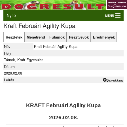
Nyitó
MENÜ
Kraft Februári Agility Kupa
Belépés
VB és EO válogatók
Részletek
Menetrend
Futamok
Résztvevők
Eredmények
Élő eredmények
Név
Kraft Februári Agility Kupa
Rendezvények
Hely
Tárnok, Kraft Egyesület
Kutyák
Dátum
2026.02.08
Tulajdonosok/Felvezetők
Leírás
Bővebben
KRAFT Februári Agility Kupa
2026.02.08.