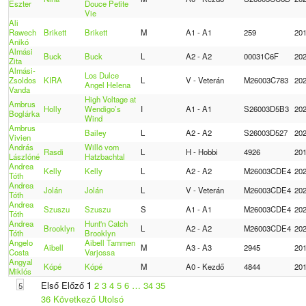
Eszter
Douce Petite
Vie
Ali
Rawech
Brikett
Brikett
M
A1 - A1
259
20
Anikó
Almási
Buck
Buck
L
A2 - A2
00031C6F
20
Zita
Almási-
Los Dulce
Zsoldos
KIRA
L
V - Veterán
M26003C783
20
Angel Helena
Vanda
High Voltage at
Ambrus
Holly
Wendigo’s
I
A1 - A1
S26003D5B3
20
Boglárka
Wind
Ambrus
Bailey
L
A2 - A2
S26003D527
20
Vivien
András
Willö vom
Rasdi
L
H - Hobbi
4926
20
Lászlóné
Hatzbachtal
Andrea
Kelly
Kelly
L
A2 - A2
M26003CDE4
20
Tóth
Andrea
Jolán
Jolán
L
V - Veterán
M26003CDE4
20
Tóth
Andrea
Szuszu
Szuszu
S
A1 - A1
M26003CDE4
20
Tóth
Andrea
Hunt'n Catch
Brooklyn
L
A2 - A2
M26003CDE4
20
Tóth
Brooklyn
Angelo
Aibell Tammen
Aibell
M
A3 - A3
2945
20
Costa
Varjossa
Angyal
Kópé
Kópé
M
A0 - Kezdő
4844
20
Miklós
Első Előző
1
2
3
4
5
6
…
34
35
36
Következő
Utolsó