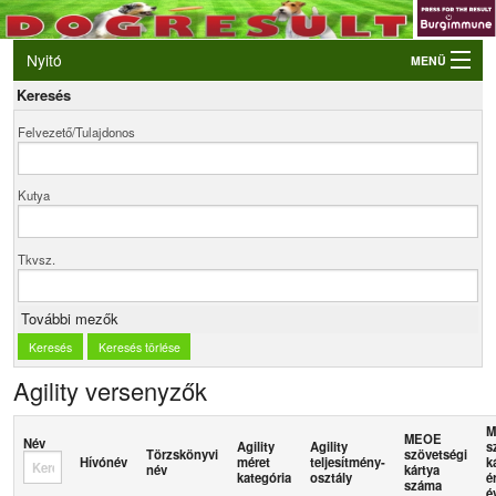
Nyitó
MENÜ
Keresés
Belépés
Felvezető/Tulajdonos
VB és EO válogatók
Élő eredmények
Kutya
Rendezvények
Kutyák
Tkvsz.
Tulajdonosok/Felvezetők
További mezők
Agility versenyzők
M
MEOE
Név
Agility
Agility
s
Törzskönyvi
szövetségi
Hívónév
méret
teljesítmény-
k
név
kártya
kategória
osztály
é
száma
é