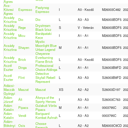
Ágnes
Ács-
Pastynog
Kövesi
Espresso
I
A0 - Kezdő
M26003C482
20
Espresso
Ágnes
Acsády
Dio
Dio
L
A3 - A3
M26003BDF5
20
Krisztina
Acsády
Drystream
Rege
S
V - Veterán
M26003BDF5
20
Krisztina
Black Ízisz
Acsády
Barátpataki
Micu
I
A1 - A1
M26003BDF5
20
Krisztina
Kece
Mystic
Acsády
Moonlight Blue
Shayen
M
A1 - A1
M26003BDF5
20
Krisztina
Urban Legend
Cheyenne
Acsády
Everburning
Brick
L
A0 - Kezdő
M26003BDF5
20
Krisztina
Flame Brick
Aczél
Professional
Dinga
L
A1 - A1
S26003B8FD
20
Eszter
Choice Aldinga
Detective
Aczél
Flint
Skyfall Rebell
L
A3 - A3
S26003B8FD
20
Eszter
Represent
Adácsi-
Maczák
Maszat
Maszat
XS
A2 - A2
S26003D197
20
Györgyi
Ádám
Áfonya of the
Áfi
I
A3 - A3
S26003C763
20
József
Sporty Heroes
Ádám
Gulakuti Vörös
Pipacs
M
A1 - A1
0003795C
20
Katalin
Pipacs
Ádám
Bariguard
Vendi
L
A3 - A3
0003795C
20
Katalin
Kombat Ashrah
Ádám-
Choose
Bökényi
Osis
L
A2 - A2
M26003C9CD
20
Ferencik