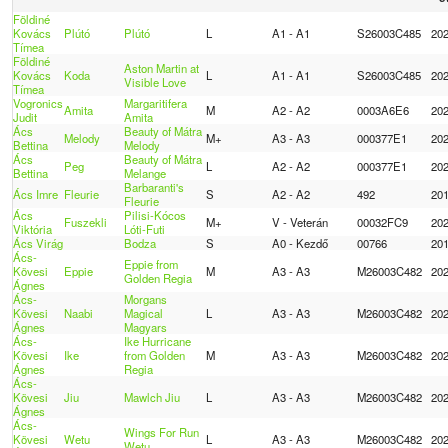
Földiné
Kovács
Plútó
Plútó
L
A1 - A1
S26003C485
20
Tímea
Földiné
Aston Martin at
Kovács
Koda
L
A1 - A1
S26003C485
20
Visible Love
Tímea
Vogronics
Margaritifera
Amita
M
A2 - A2
0003A6E6
20
Judit
Amita
Ács
Beauty of Mátra
Melody
M+
A3 - A3
000377E1
20
Bettina
Melody
Ács
Beauty of Mátra
Peg
L
A2 - A2
000377E1
20
Bettina
Melange
Barbaranti's
Ács Imre
Fleurie
S
A2 - A2
492
20
Fleurie
Ács
Pilisi-Kócos
Fuszekli
M+
V - Veterán
00032FC9
20
Viktória
Lóti-Futi
Ács Virág
Bodza
S
A0 - Kezdő
00766
20
Ács-
Eppie from
Kövesi
Eppie
M
A3 - A3
M26003C482
20
Golden Regia
Ágnes
Ács-
Morgans
Kövesi
Naabi
Magical
L
A3 - A3
M26003C482
20
Ágnes
Magyars
Ács-
Ike Hurricane
Kövesi
Ike
from Golden
M
A3 - A3
M26003C482
20
Ágnes
Regia
Ács-
Kövesi
Jiu
Mawlch Jiu
L
A3 - A3
M26003C482
20
Ágnes
Ács-
Wings For Run
Kövesi
Wetu
L
A3 - A3
M26003C482
20
Wetu