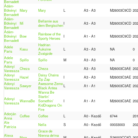
Bernadett
Ádám-
Bökényi
Mary
Mary
L
A3 - A3
M26003C9CD
20
Bernadett
Ádám-
Bellamie aus
Bökényi
Mí
I
A3 - A3
M26003C9CD
20
dem Bergischen
Bernadett
Ádám-
Rainbow of the
Bökényi
Bow
I
A1 - A1
M26003C9CD
20
Sporty Heroes
Bernadett
Hadrian
Adele
Kasu
Auksine
L
A3 - A3
NA
0
Paris
Zvaigzde
Adele
Spillo
Spillo
M
A3 - A3
NA
0
Paris
Adonyi
Cheza
Cheza
A3 - A3
M26003C3AE
20
Vanessza
Adonyi
Daisy Chains
Hazel
I
A3 - A3
M26003C3AE
20
Vanessza
Zip Zap
Adonyi
Awesome Zemo
Sawyer
L
A1 - A1
M26003C3AE
20
Vanessza
Black Antea
Wanna Be
Startin’
Adonyi
WannaBe
Somethin’
I
A1 - A1
M26003C3AE
20
Vanessza
KidDragons On
Fire
Adorján
Coffee
Coffee
L
A0 - Kezdő
6744
20
Anna
Ale
Nella
S
A0 - Kezdő
00033003
20
Patrícia
Grace de
Alexa
Nienna de'ma
Nina
M
A0 - Kezdő
S26003CC6D
20