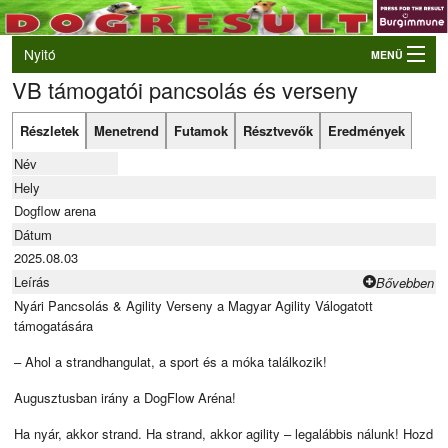
Nyitó
MENÜ
VB támogatói pancsolás és verseny
Belépés
VB és EO válogatók
Részletek
Menetrend
Futamok
Résztvevők
Eredmények
Élő eredmények
Név
Rendezvények
Hely
Dogflow arena
Kutyák
Dátum
2025.08.03
Tulajdonosok/Felvezetők
Leírás
Bővebben
Nyári Pancsolás & Agility Verseny a Magyar Agility Válogatott
támogatására
– Ahol a strandhangulat, a sport és a móka találkozik!
Augusztusban irány a DogFlow Aréna!
Ha nyár, akkor strand. Ha strand, akkor agility – legalábbis nálunk! Hozd