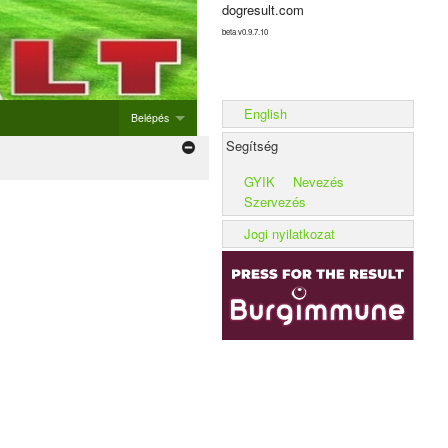
dogresult.com
beta v0.9.7.10
English
Belépés
Segítség
Belépés
GYIK
Nevezés
Új rendezvény hozzáadása
Szervezés
Alom rögzítése
Jogi nyilatkozat
Kennel rögzítése