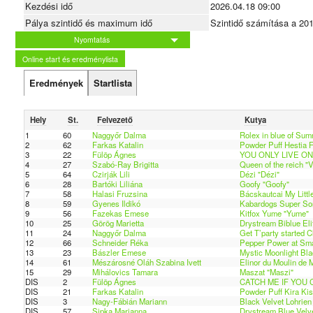
Kezdési idő
2026.04.18 09:00
Pálya szintidő és maximum idő
Szintidő számítása a 20
Nyomtatás
Online start és eredménylista
Eredmények
Startlista
Hely
St.
Felvezető
Kutya
1
60
Naggyőr Dalma
Rolex in blue of Su
2
62
Farkas Katalin
Powder Puff Hestia F
3
22
Fülöp Ágnes
YOU ONLY LIVE ONCE
4
27
Szabó-Ray Brigitta
Queen of the reich "V
5
64
Czirják Lili
Dézi "Dézi"
6
28
Bartóki Liliána
Goofy "Goofy"
7
58
Halasi Fruzsina
Bácskautcai My Little
8
59
Gyenes Ildikó
Kabardogs Super Son
9
56
Fazekas Emese
Kitfox Yume "Yume"
10
25
Görög Marietta
Drystream Biblue Eli
11
24
Naggyőr Dalma
Get T’party started 
12
66
Schneider Réka
Pepper Power at Sma
13
23
Bászler Emese
Mystic Moonlight Bla
14
61
Mészárosné Oláh Szabina Ivett
Elinor du Moulin de 
15
29
Mihálovics Tamara
Maszat "Maszi"
DIS
2
Fülöp Ágnes
CATCH ME IF YOU CA
DIS
21
Farkas Katalin
Powder Puff Kira Kis
DIS
3
Nagy-Fábián Mariann
Black Velvet Lohrien
DIS
57
Sipka Marianna
Drystream Blue Velve