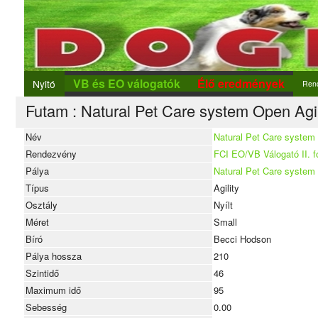
VB és EO válogatók
Élő eredmények
Nyitó
Ren
Futam : Natural Pet Care system Open Agil
Ren
Új r
Név
Natural Pet Care system 
Rendezvény
FCI EO/VB Válogató II. f
Nev
Pálya
Natural Pet Care system 
Típus
Agility
Osztály
Nyílt
Méret
Small
Bíró
Becci Hodson
Pálya hossza
210
Szintidő
46
Maximum idő
95
Sebesség
0.00