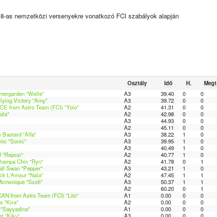
18-as nemzetközi versenyekre vonatkozó FCI szabályok alapján
Osztály
Idő
H.
Megt
mmergarden "Welle"
A3
39.40
0
0
lying Victory "Amy"
A3
39.72
0
0
 from Astro Team (FCI) "Yolo"
A2
41.31
0
0
ola"
A2
42.98
0
0
A3
44.93
0
0
A2
45.11
0
0
 Bastard "Alfa"
A3
38.22
1
0
ic "Sonic"
A3
39.95
1
0
A3
40.49
1
0
f "Repcsi"
A2
40.77
1
0
Champa Chin "Ryn"
A2
41.78
0
1
ll Swan "Pepper"
A3
43.21
1
0
ck L'Amour "Nala"
A2
47.45
1
1
Mcmonique "Szofi"
A3
50.37
1
1
A2
60.20
0
1
N from Astro Team (FCI) "Lito"
A1
0.00
0
0
s "Kira"
A2
0.00
0
0
 "Sayyadina"
A1
0.00
0
0
t "Kiky"
A3
0.00
0
0