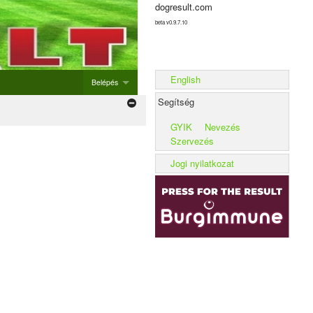
dogresult.com
beta v0.9.7.10
English
Belépés
Segítség
Belépés
GYIK
Nevezés
Új rendezvény hozzáadása
Szervezés
Alom rögzítése
Jogi nyilatkozat
Kennel rögzítése