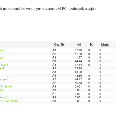
18-as nemzetközi versenyekre vonatkozó FCI szabályok alapján
Osztály
Idő
H.
Megt.
Nico"
A3
37.26
0
0
A2
41.39
0
0
sa"
A3
41.77
0
0
A3
44.44
0
0
"Welle"
A3
37.54
0
1
eni"
A2
39.70
1
0
A3
40.08
1
0
"
A3
43.35
0
1
epper"
A2
44.27
0
1
A2
45.43
2
0
"Sinistra"
A3
0.00
0
0
ils"
A3
0.00
0
0
A1
0.00
0
0
erka"
A3
0.00
0
0
s Star "Muffin"
A3
0.00
0
0