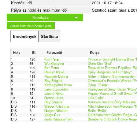
Kezdési idő
2021.10.17 16:24
Pálya szintidő és maximum idő
Szintidő számítása a 20
Nyomtatás
Online start és eredménylista
Eredmények
Startlista
Hely
St.
Felvezető
Kutya
1
120
Kuti Péter
Prince of Sunlight Daring Blue "
2
56
Wu Xiaoying
Chen Xixi "Sisi"
3
109
Stir Petra
Rosa de le Premier Papillon "Ro
4
128
Halász Ildikó
Djiny Bergerac de Hu "Djiny"
5
113
Naggyőr Dalma
Rolex in blue of Summergarden 
6
49
Ray Brigitta
Oliwonder’s Frenetic Winner "Fr
7
112
Kerékgyártó Anna
Csöpi "Csöpi"
8
119
László Zsombor
Honeybee at Small Swan "Kass
9
52
László Réka
Pepper Power at Small Swan "P
10
51
Györe Laura
Lola "Lola"
DIS
111
Ray Brigitta
Auricula Sinistra Čáry Máry fuk 
DIS
116
Wéber Krisztina
Nils Holgersson von Morosso "N
DIS
3
Geiger Nikolett
Belle "Belle"
DIS
108
Varga Éva
Geronimo from Golden Regia "G
DIS
127
Judit Hajagos-Tóth
Blueberry Of Black Police Angel'