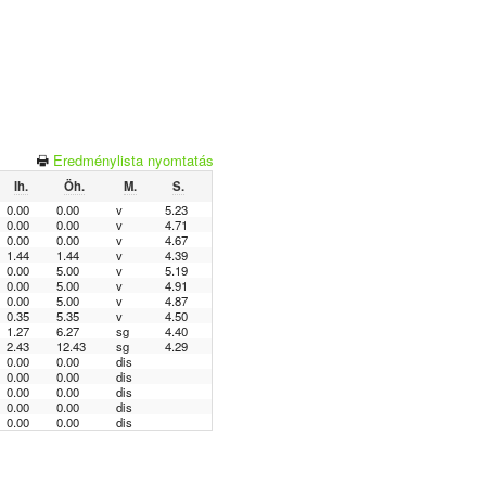
Eredménylista nyomtatás
Ih.
Öh.
M.
S.
0.00
0.00
v
5.23
0.00
0.00
v
4.71
0.00
0.00
v
4.67
1.44
1.44
v
4.39
0.00
5.00
v
5.19
0.00
5.00
v
4.91
0.00
5.00
v
4.87
0.35
5.35
v
4.50
1.27
6.27
sg
4.40
2.43
12.43
sg
4.29
0.00
0.00
dis
0.00
0.00
dis
0.00
0.00
dis
0.00
0.00
dis
0.00
0.00
dis