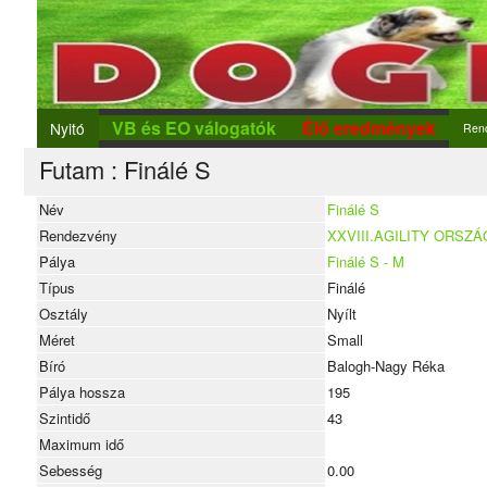
VB és EO válogatók
Élő eredmények
Nyitó
Ren
Futam : Finálé S
Ren
Új r
Név
Finálé S
Rendezvény
XXVIII.AGILITY ORS
Nev
Pálya
Finálé S - M
Típus
Finálé
Osztály
Nyílt
Méret
Small
Bíró
Balogh-Nagy Réka
Pálya hossza
195
Szintidő
43
Maximum idő
Sebesség
0.00