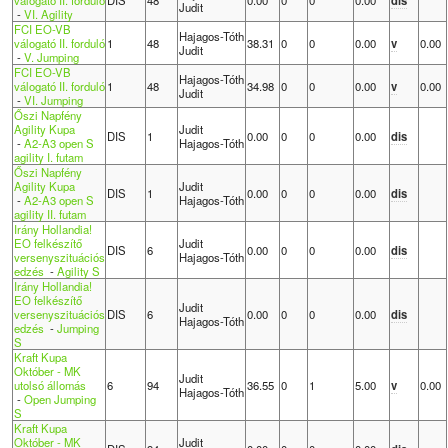
válogató II. forduló
DIS
48
0.00
0
0
0.00
dis
Judit
-
VI. Agility
FCI EO-VB
Hajagos-Tóth
válogató II. forduló
1
48
38.31
0
0
0.00
v
0.00
Judit
-
V. Jumping
FCI EO-VB
Hajagos-Tóth
válogató II. forduló
1
48
34.98
0
0
0.00
v
0.00
Judit
-
VI. Jumping
Őszi Napfény
Agility Kupa
Judit
DIS
1
0.00
0
0
0.00
dis
-
A2-A3 open S
Hajagos-Tóth
agility I. futam
Őszi Napfény
Agility Kupa
Judit
DIS
1
0.00
0
0
0.00
dis
-
A2-A3 open S
Hajagos-Tóth
agility II. futam
Irány Hollandia!
EO felkészítő
Judit
DIS
6
0.00
0
0
0.00
dis
versenyszituációs
Hajagos-Tóth
edzés
-
Agility S
Irány Hollandia!
EO felkészítő
Judit
versenyszituációs
DIS
6
0.00
0
0
0.00
dis
Hajagos-Tóth
edzés
-
Jumping
S
Kraft Kupa
Október - MK
Judit
utolsó állomás
6
94
36.55
0
1
5.00
v
0.00
Hajagos-Tóth
-
Open Jumping
S
Kraft Kupa
Október - MK
Judit