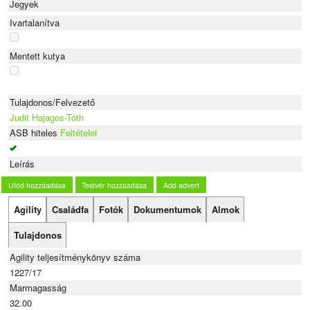
Jegyek
Ivartalanítva
Mentett kutya
Tulajdonos/Felvezető
Judit Hajagos-Tóth
ASB hiteles
Feltételei
Leírás
Utód hozzáadása
Testvér hozzáadása
Add advert
Agility
Családfa
Fotók
Dokumentumok
Almok
Tulajdonos
Agility teljesítménykönyv száma
1227/17
Marmagasság
32.00