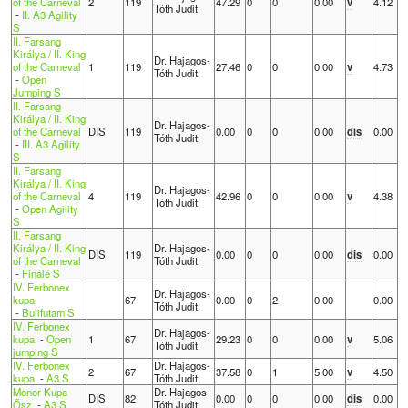
of the Carneval
2
119
47.29
0
0
0.00
v
4.12
Tóth Judit
-
II. A3 Agility
S
II. Farsang
Királya / II. King
Dr. Hajagos-
of the Carneval
1
119
27.46
0
0
0.00
v
4.73
Tóth Judit
-
Open
Jumping S
II. Farsang
Királya / II. King
Dr. Hajagos-
of the Carneval
DIS
119
0.00
0
0
0.00
dis
0.00
Tóth Judit
-
III. A3 Agility
S
II. Farsang
Királya / II. King
Dr. Hajagos-
of the Carneval
4
119
42.96
0
0
0.00
v
4.38
Tóth Judit
-
Open Agility
S
II. Farsang
Királya / II. King
Dr. Hajagos-
DIS
119
0.00
0
0
0.00
dis
0.00
of the Carneval
Tóth Judit
-
Finálé S
IV. Ferbonex
Dr. Hajagos-
kupa
67
0.00
0
2
0.00
0.00
Tóth Judit
-
Bulifutam S
IV. Ferbonex
Dr. Hajagos-
kupa
-
Open
1
67
29.23
0
0
0.00
v
5.06
Tóth Judit
jumping S
IV. Ferbonex
Dr. Hajagos-
2
67
37.58
0
1
5.00
v
4.50
kupa
-
A3 S
Tóth Judit
Monor Kupa
Dr. Hajagos-
DIS
82
0.00
0
0
0.00
dis
0.00
Ősz
-
A3 S
Tóth Judit