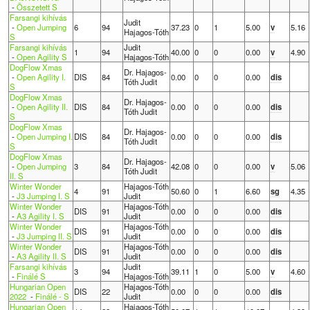
-
Összetett S
Farsangi kihívás
Judit
-
Open Jumping
6
94
37.23
0
1
5.00
v
5.16
Hajagos-Tóth
S
Farsangi kihívás
Judit
1
94
40.00
0
0
0.00
v
4.90
-
Open Agility S
Hajagos-Tóth
DogFlow Xmas
Dr. Hajagos-
-
Open Agility I.
DIS
84
0.00
0
0
0.00
dis
Tóth Judit
S
DogFlow Xmas
Dr. Hajagos-
-
Open Agility II.
DIS
84
0.00
0
0
0.00
dis
Tóth Judit
S
DogFlow Xmas
Dr. Hajagos-
-
Open Jumping I.
DIS
84
0.00
0
0
0.00
dis
Tóth Judit
S
DogFlow Xmas
Dr. Hajagos-
-
Open Jumping
3
84
42.08
0
0
0.00
v
5.06
Tóth Judit
II. S
Winter Wonder
Hajagos-Tóth
4
91
50.60
0
1
6.60
sg
4.35
-
J3 Jumping I. S
Judit
Winter Wonder
Hajagos-Tóth
DIS
91
0.00
0
0
0.00
dis
-
A3 Agility I. S
Judit
Winter Wonder
Hajagos-Tóth
DIS
91
0.00
0
0
0.00
dis
-
J3 Jumping II. S
Judit
Winter Wonder
Hajagos-Tóth
DIS
91
0.00
0
0
0.00
dis
-
A3 Agility II. S
Judit
Farsangi kihívás
Judit
3
94
39.11
1
0
5.00
v
4.60
-
Finálé S
Hajagos-Tóth
Hungarian Open
Hajagos-Tóth
DIS
22
0.00
0
0
0.00
dis
2022
-
Finálé - S
Judit
Hungarian Open
Hajagos-Tóth