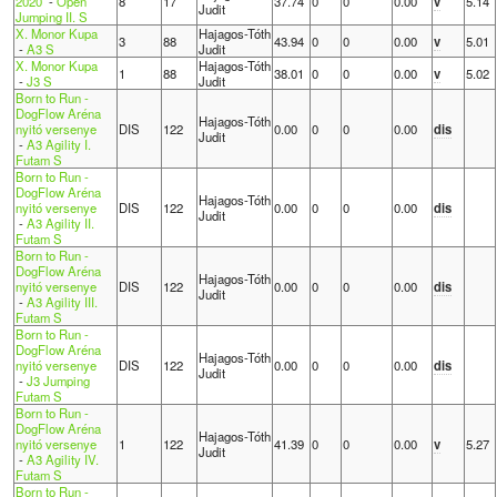
2020
-
Open
8
17
37.74
0
0
0.00
v
5.14
Judit
Jumping II. S
X. Monor Kupa
Hajagos-Tóth
3
88
43.94
0
0
0.00
v
5.01
-
A3 S
Judit
X. Monor Kupa
Hajagos-Tóth
1
88
38.01
0
0
0.00
v
5.02
-
J3 S
Judit
Born to Run -
DogFlow Aréna
Hajagos-Tóth
nyitó versenye
DIS
122
0.00
0
0
0.00
dis
Judit
-
A3 Agility I.
Futam S
Born to Run -
DogFlow Aréna
Hajagos-Tóth
nyitó versenye
DIS
122
0.00
0
0
0.00
dis
Judit
-
A3 Agility II.
Futam S
Born to Run -
DogFlow Aréna
Hajagos-Tóth
nyitó versenye
DIS
122
0.00
0
0
0.00
dis
Judit
-
A3 Agility III.
Futam S
Born to Run -
DogFlow Aréna
Hajagos-Tóth
nyitó versenye
DIS
122
0.00
0
0
0.00
dis
Judit
-
J3 Jumping
Futam S
Born to Run -
DogFlow Aréna
Hajagos-Tóth
nyitó versenye
1
122
41.39
0
0
0.00
v
5.27
Judit
-
A3 Agility IV.
Futam S
Born to Run -