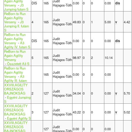
Again Agility
Judit
DIS
165
0.00
0
0
0.00
dis
Verseny
-
J3
Hajagos-Tóth
Jumping futam S
ReBorn to Run
Again Agility
Judit
Verseny
-
J3
4
165
49.83
0
1
5.00
v
4.42
Hajagos-Tóth
Jumping II. futam
S
ReBorn to Run
Again Agility
Judit
DIS
165
0.00
0
0
0.00
dis
Verseny
-
A3
Hajagos-Tóth
Agility IV. futam S
ReBorn to Run
Again Agility
Judit
5
165
98.97
0
2
10.14
Verseny
Hajagos-Tóth
-
Összetett A3 S
ReBorn to Run
Again Agility
Judit
165
0.00
0
0
0.00
Verseny
-
A3
Hajagos-Tóth
Agility III. futam
XXVIII.AGILITY
ORSZÁGOS
Judit
BAJNOKSÁG
2
127
34.04
0
0
0.00
v
5.70
Hajagos-Tóth
-
Egyéni Jumping
S
XXVIII.AGILITY
ORSZÁGOS
Judit
3
127
43.22
0
0
0.00
v
5.02
BAJNOKSÁG
Hajagos-Tóth
-
Egyéni Agility S
XXVIII.AGILITY
ORSZÁGOS
Judit
127
0.00
0
0
0.00
BAJNOKSÁG
Hajagos-Tóth