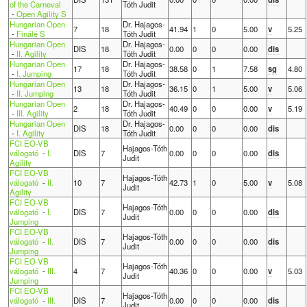
of the Carneval
Tóth Judit
-
Open Agility S
Hungarian Open
Dr. Hajagos-
7
18
41.94
1
0
5.00
v
5.25
-
Finálé S
Tóth Judit
Hungarian Open
Dr. Hajagos-
DIS
18
0.00
0
0
0.00
dis
-
II. Agility
Tóth Judit
Hungarian Open
Dr. Hajagos-
17
18
38.58
0
1
7.58
sg
4.80
-
I. Jumping
Tóth Judit
Hungarian Open
Dr. Hajagos-
13
18
36.15
0
1
5.00
v
5.06
-
II. Jumping
Tóth Judit
Hungarian Open
Dr. Hajagos-
2
18
40.49
0
0
0.00
v
5.19
-
III. Agility
Tóth Judit
Hungarian Open
Dr. Hajagos-
DIS
18
0.00
0
0
0.00
dis
-
I. Agility
Tóth Judit
FCI EO-VB
Hajagos-Tóth
válogató
-
I.
DIS
7
0.00
0
0
0.00
dis
Judit
Agility
FCI EO-VB
Hajagos-Tóth
válogató
-
II.
10
7
42.73
1
0
5.00
v
5.08
Judit
Agility
FCI EO-VB
Hajagos-Tóth
válogató
-
I.
DIS
7
0.00
0
0
0.00
dis
Judit
Jumping
FCI EO-VB
Hajagos-Tóth
válogató
-
II.
DIS
7
0.00
0
0
0.00
dis
Judit
Jumping
FCI EO-VB
Hajagos-Tóth
válogató
-
III.
4
7
40.36
0
0
0.00
v
5.03
Judit
Jumping
FCI EO-VB
Hajagos-Tóth
válogató
-
III.
DIS
7
0.00
0
0
0.00
dis
Judit