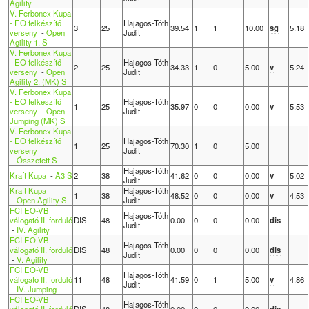
Agility
V. Ferbonex Kupa
- EO felkészítő
Hajagos-Tóth
3
25
39.54
1
1
10.00
sg
5.18
verseny
-
Open
Judit
Agility 1. S
V. Ferbonex Kupa
- EO felkészítő
Hajagos-Tóth
2
25
34.33
1
0
5.00
v
5.24
verseny
-
Open
Judit
Agility 2. (MK) S
V. Ferbonex Kupa
- EO felkészítő
Hajagos-Tóth
1
25
35.97
0
0
0.00
v
5.53
verseny
-
Open
Judit
Jumping (MK) S
V. Ferbonex Kupa
- EO felkészítő
Hajagos-Tóth
1
25
70.30
1
0
5.00
verseny
Judit
-
Összetett S
Hajagos-Tóth
Kraft Kupa
-
A3 S
2
38
41.62
0
0
0.00
v
5.02
Judit
Kraft Kupa
Hajagos-Tóth
1
38
48.52
0
0
0.00
v
4.53
-
Open Agility S
Judit
FCI EO-VB
Hajagos-Tóth
válogató II. forduló
DIS
48
0.00
0
0
0.00
dis
Judit
-
IV. Agility
FCI EO-VB
Hajagos-Tóth
válogató II. forduló
DIS
48
0.00
0
0
0.00
dis
Judit
-
V. Agility
FCI EO-VB
Hajagos-Tóth
válogató II. forduló
11
48
41.59
0
1
5.00
v
4.86
Judit
-
IV. Jumping
FCI EO-VB
Hajagos-Tóth