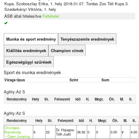
Kupa, Szoboszlay Erika, 1. hely 2018.01.07. Tordas Zoo Téli Kupa 3.
Szederkényi Viktória, 1. hely
ASB által hitelesítve
Feltételei
Munka és sport eredmény
Tenyészszemle eredmények
Kiállítás eredmények
Champion címek
Egészségügyi szűrések
Sport és munka eredmények
Vizsga típus
Szint
Sum
Agility:A2 S
Rendezvény
Hely
St.
Felvezető
Idő
H.
Megt.
Öh.
M.
S.
Agility:A2 S
Rendezvény
Hely
St.
Felvezető
Idő
H.
Megt.
Öh.
M.
S.
Országos
Dr. Hajagos-
Bajnokság
6
22
36.92
0
0
0.00
v
4.50
Tóth Judit
-
Open Jumping