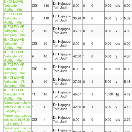
I. FCI EO-VB
Dr. Hajagos-
Válogató
-
II.
DIS
110
0.00
0
0
0.00
dis
0.00
Tóth Judit
Agility - Mini
I. FCI EO-VB
Dr. Hajagos-
Válogató
-
III.
2
110
36.28
0
0
0.00
v
5.02
Tóth Judit
Agility - Mini
II. FCI EO-VB
Dr. Hajagos-
Válogató
-
IV.
2
10
35.51
0
0
0.00
v
4.82
Tóth Judit
Jumping - Mini
II. FCI EO-VB
Dr. Hajagos-
Válogató
-
IV.
DIS
10
0.00
0
0
0.00
dis
0.00
Tóth Judit
Agility - Mini
II. FCI EO-VB
Dr. Hajagos-
Válogató
-
V.
9
10
42.30
1
0
5.00
v
4.80
Tóth Judit
Agility - Mini
II. FCI EO-VB
Dr. Hajagos-
Válogató
-
V.
DIS
10
0.00
0
0
0.00
dis
0.00
Tóth Judit
Jumping - Mini
II. FCI EO-VB
Dr. Hajagos-
Válogató
-
VI.
8
10
37.29
0
1
5.00
v
5.15
Tóth Judit
Jumping - Mini
II. FCI EO-VB
Dr. Hajagos-
Válogató
-
VI.
11
10
46.07
1
1
10.00
sg
4.49
Tóth Judit
Agility - Mini
Versenyszituációs
Dr. Hajagos-
edzés 2018.06.20.
1
4
42.00
0
1
5.00
v
4.17
Tóth Judit
-
Agility S
Versenyszituációs
Dr. Hajagos-
edzés 2018.06.20.
DIS
4
0.00
0
0
0.00
dis
3.79
Tóth Judit
-
Jumping S
Versenyszituációs
Dr. Hajagos-
edzés 2018.07.18.
1
2
38.86
0
0
0.00
v
4.22