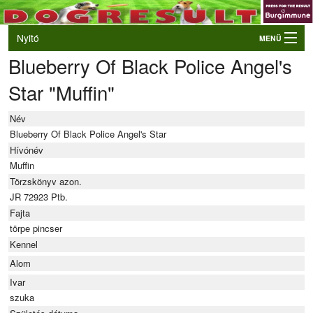
Nyitó
MENÜ
Blueberry Of Black Police Angel's
Belépés
Star "Muffin"
VB és EO válogatók
Élő eredmények
Név
Rendezvények
Blueberry Of Black Police Angel's Star
Hívónév
Kutyák
Muffin
Törzskönyv azon.
Tulajdonosok/Felvezetők
JR 72923 Ptb.
Fajta
törpe pincser
Kennel
Alom
Ivar
szuka