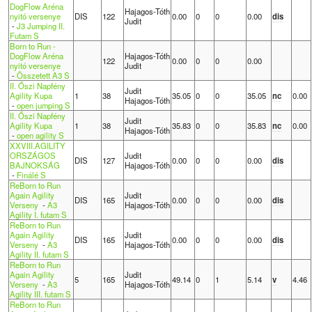
DogFlow Aréna
Hajagos-Tóth
nyitó versenye
DIS
122
0.00
0
0
0.00
dis
Judit
-
J3 Jumping II.
Futam S
Born to Run -
DogFlow Aréna
Hajagos-Tóth
122
0.00
0
0
0.00
nyitó versenye
Judit
-
Összetett A3 S
II. Őszi Napfény
Judit
Agility Kupa
1
38
35.05
0
0
35.05
nc
0.00
Hajagos-Tóth
-
open jumping S
II. Őszi Napfény
Judit
Agility Kupa
1
38
35.83
0
0
35.83
nc
0.00
Hajagos-Tóth
-
open agility S
XXVIII.AGILITY
ORSZÁGOS
Judit
DIS
127
0.00
0
0
0.00
dis
BAJNOKSÁG
Hajagos-Tóth
-
Finálé S
ReBorn to Run
Again Agility
Judit
DIS
165
0.00
0
0
0.00
dis
Verseny
-
A3
Hajagos-Tóth
Agility I. futam S
ReBorn to Run
Again Agility
Judit
DIS
165
0.00
0
0
0.00
dis
Verseny
-
A3
Hajagos-Tóth
Agility II. futam S
ReBorn to Run
Again Agility
Judit
5
165
49.14
0
1
5.14
v
4.46
Verseny
-
A3
Hajagos-Tóth
Agility III. futam S
ReBorn to Run