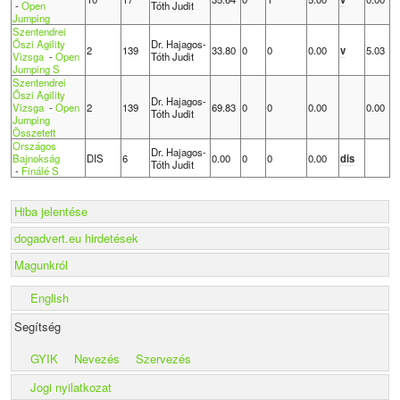
-
Open
Tóth Judit
Jumping
Szentendrei
Őszi Agility
Dr. Hajagos-
2
139
33.80
0
0
0.00
v
5.03
Vizsga
-
Open
Tóth Judit
Jumping S
Szentendrei
Őszi Agility
Dr. Hajagos-
Vizsga
-
Open
2
139
69.83
0
0
0.00
0.00
Tóth Judit
Jumping
Összetett
Országos
Dr. Hajagos-
Bajnokság
DIS
6
0.00
0
0
0.00
dis
Tóth Judit
-
Finálé S
Hiba jelentése
dogadvert.eu hirdetések
Magunkról
English
Segítség
GYIK
Nevezés
Szervezés
Jogi nyilatkozat