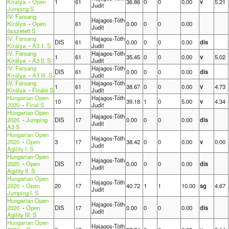
Királya
-
Open
1
61
36.86
0
0
0.00
v
5.21
Judit
Jumping S
IV. Farsang
Hajagos-Tóth
Királya
-
Open
61
0.00
0
0
0.00
Judit
összetett S
IV. Farsang
Hajagos-Tóth
DIS
61
0.00
0
0
0.00
dis
Királya
-
A3 1. S
Judit
IV. Farsang
Hajagos-Tóth
1
61
35.45
0
0
0.00
v
5.02
Királya
-
A3 II. S
Judit
IV. Farsang
Hajagos-Tóth
DIS
61
0.00
0
0
0.00
dis
Királya
-
A3 III. S
Judit
IV. Farsang
Hajagos-Tóth
1
61
38.67
0
0
0.00
v
4.73
Királya
-
Finálé S
Judit
Hungarian Open
Hajagos-Tóth
10
17
39.18
1
0
5.00
v
4.34
2020
-
Final S
Judit
Hungarian Open
Hajagos-Tóth
2020
-
Jumping
DIS
17
0.00
0
0
0.00
dis
Judit
A3 S
Hungarian Open
Hajagos-Tóth
2020
-
Open
3
17
38.42
0
0
0.00
v
0.00
Judit
Agility I. S
Hungarian Open
Hajagos-Tóth
2020
-
Open
DIS
17
0.00
0
0
0.00
dis
Judit
Agility II. S
Hungarian Open
Hajagos-Tóth
2020
-
Open
20
17
40.72
1
1
10.00
sg
4.67
Judit
Jumping I. S
Hungarian Open
Hajagos-Tóth
2020
-
Open
DIS
17
0.00
0
0
0.00
dis
Judit
Agility III. S
Hungarian Open
Hajagos-Tóth