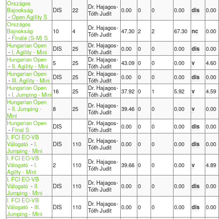
Országos
Dr. Hajagos-
Bajnokság
DIS
22
0.00
0
0
0.00
dis
0.00
Tóth Judit
-
Open Agility S
Országos
Dr. Hajagos-
Bajnokság
10
4
47.30
2
2
67.30
nc
0.00
Tóth Judit
-
Finálé (S-M) S
Hungarian Open
Dr. Hajagos-
DIS
25
0.00
0
0
0.00
dis
0.00
-
I. Agility - Mini
Tóth Judit
Hungarian Open
Dr. Hajagos-
5
25
43.09
0
0
0.00
v
4.60
-
II. Agility - Mini
Tóth Judit
Hungarian Open
Dr. Hajagos-
DIS
25
0.00
0
0
0.00
dis
0.00
-
III. Agility - Mini
Tóth Judit
Hungarian Open
Dr. Hajagos-
16
25
37.92
0
1
5.92
v
4.59
-
I. Jumping - Mini
Tóth Judit
Hungarian Open
Dr. Hajagos-
-
II. Jumping -
8
25
39.46
0
0
0.00
v
0.00
Tóth Judit
Mini
Hungarian Open
Dr. Hajagos-
DIS
0.00
0
0
0.00
dis
0.00
-
Final S
Tóth Judit
I. FCI EO-VB
Dr. Hajagos-
Válogató
-
I.
DIS
110
0.00
0
0
0.00
dis
0.00
Tóth Judit
Jumping - Mini
I. FCI EO-VB
Dr. Hajagos-
Válogató
-
I.
2
110
39.66
0
0
0.00
v
4.89
Tóth Judit
Agilty - Mini
I. FCI EO-VB
Dr. Hajagos-
Válogató
-
II.
DIS
110
0.00
0
0
0.00
dis
0.00
Tóth Judit
Jumping - Mini
I. FCI EO-VB
Dr. Hajagos-
Válogató
-
III.
DIS
110
0.00
0
0
0.00
dis
0.00
Tóth Judit
Jumping - Mini