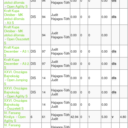
DIS
94
0.00
0
0
0.00
dis
utolsó állomás
Hajagos-Tóth
-
Open Agility S
Kraft Kupa
Október - MK
Judit
DIS
94
0.00
0
0
0.00
dis
utolsó állomás
Hajagos-Tóth
-
A3 S
Kraft Kupa
Október - MK
Judit
utolsó állomás
94
0.00
0
0
0.00
Hajagos-Tóth
-
Open Összetett
S
Kraft Kupa
Judit
December
-
A3 1.
DIS
97
0.00
0
0
0.00
dis
Hajagos-Tóth
S
Kraft Kupa
Judit
December
-
A3 2.
DIS
97
0.00
0
0
0.00
dis
Hajagos-Tóth
S
XXVI. Országos
Bajnokság
Hajagos-Tóth
DIS
14
0.00
0
0
0.00
dis
-
Open Jumping
Judit
S
XXVI. Országos
Hajagos-Tóth
Bajnokság
DIS
14
0.00
0
0
0.00
dis
Judit
-
Open Agility S
XXVI. Országos
Hajagos-Tóth
Bajnokság
14
0.00
0
0
0.00
Judit
-
Összetett S
IV. Farsang
Hajagos-Tóth
Királya
-
Open
6
61
42.94
0
1
5.00
v
4.80
Judit
Agility S
IV. Farsang
Hajagos-Tóth