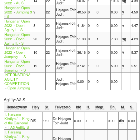
14
22
50.07
1
1
10.07
sg
4.39
2022
-
A3 S
Judit
Hungarian Open
Hajagos-Tóth
2022
-
Jumping 3
9
22
40.56
0
0
0.00
v
4.59
Judit
- S
Hungarian Open
Hajagos-Tóth
2022
-
Open
8
22
41.84
0
0
0.00
v
4.47
Judit
Agility I. - S
Hungarian Open
Hajagos-Tóth
2022
-
Open
20
22
51.30
0
1
7.30
sg
4.29
Judit
Agility II. - S
Hungarian Open
Hajagos-Tóth
2022
-
Open
10
22
36.16
0
0
0.00
v
5.37
Judit
Jumping I. - S
Hungarian Open
Hajagos-Tóth
2022
-
Open
19
22
37.41
1
0
5.00
v
5.51
Judit
Jumping II - S
INTERNATIONAL
AGILITY
Judit
0.00
0
0
0.00
COMPETITION
Hajagos-Tóth
-
Open Jumping
Agility:A3 S
Rendezvény
Hely
St.
Felvezető
Idő
H.
Megt.
Öh.
M.
S.
II. Farsang
Királya / II. King
Dr. Hajagos-
DIS
119
0.00
0
0
0.00
dis
0.00
of the Carneval
Tóth Judit
-
I. A3 Agility S
II. Farsang
Királya / II. King
Dr. Hajagos-