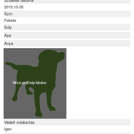
Születés dátuma
2015.10.05
Szín
Fekete
Súly
Apa
Anya
Nincs profil kép felvéve
Védett módosítás
Igen