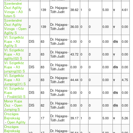
Szentendrei
Őszi Agility
Dr. Hajagos-
5
139
38.62
1
0
5.00
v
4.61
Vizsga
-
A3
Tóth Judit
futam S
Szentendrei
Őszi Agility
Dr. Hajagos-
2
139
36.03
0
0
0.00
v
0.00
Vizsga
-
Open
Tóth Judit
Agility S
VI. Szigetköz
Dr. Hajagos-
Kupa
-
A3
DIS
83
0.00
0
0
0.00
dis
0.00
Tóth Judit
Agility S
VI. Szigetköz
Dr. Hajagos-
Kupa
-
A3
2
83
43.72
0
0
0.00
v
0.00
Tóth Judit
agility(02) S
VI. Szigetköz
Dr. Hajagos-
Kupa
-
A3
DIS
83
0.00
0
0
0.00
dis
0.00
Tóth Judit
jumping(02) S
VI. Szigetköz
Dr. Hajagos-
Kupa
-
A3
2
83
44.44
0
0
0.00
v
4.75
Tóth Judit
Jumping(01) S
VI. Szigetköz
Dr. Hajagos-
Kupa
DIS
83
0.00
0
0
0.00
dis
0.00
Tóth Judit
-
Finálé(02) S
Monor Kupa
Dr. Hajagos-
Ősz
-
Open
DIS
82
0.00
0
0
0.00
dis
0.00
Tóth Judit
Jumping S
Országos
Dr. Hajagos-
Bajnokság
7
17
39.17
1
0
5.00
v
5.26
Tóth Judit
-
Open Agility
Országos
Bajnokság
Dr. Hajagos-
10
17
35.64
0
1
5.00
v
0.00