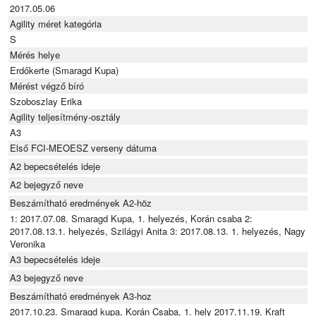
2017.05.06
Agility méret kategória
S
Mérés helye
Erdőkerte (Smaragd Kupa)
Mérést végző bíró
Szoboszlay Erika
Agility teljesítmény-osztály
A3
Első FCI-MEOESZ verseny dátuma
A2 bepecsételés ideje
A2 bejegyző neve
Beszámítható eredmények A2-höz
1: 2017.07.08. Smaragd Kupa, 1. helyezés, Korán csaba 2:
2017.08.13.1. helyezés, Szilágyi Anita 3: 2017.08.13. 1. helyezés, Nagy
Veronika
A3 bepecsételés ideje
A3 bejegyző neve
Beszámítható eredmények A3-hoz
2017.10.23. Smaragd kupa, Korán Csaba, 1. hely 2017.11.19. Kraft