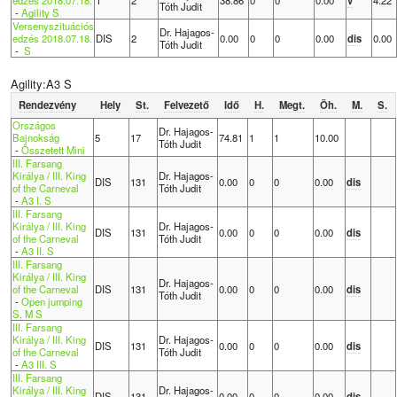
Tóth Judit
-
Agility S
Versenyszituációs
Dr. Hajagos-
edzés 2018.07.18.
DIS
2
0.00
0
0
0.00
dis
0.00
Tóth Judit
-
S
Agility:A3 S
Rendezvény
Hely
St.
Felvezető
Idő
H.
Megt.
Öh.
M.
S.
Országos
Dr. Hajagos-
Bajnokság
5
17
74.81
1
1
10.00
Tóth Judit
-
Összetett Mini
III. Farsang
Királya / III. King
Dr. Hajagos-
DIS
131
0.00
0
0
0.00
dis
of the Carneval
Tóth Judit
-
A3 I. S
III. Farsang
Királya / III. King
Dr. Hajagos-
DIS
131
0.00
0
0
0.00
dis
of the Carneval
Tóth Judit
-
A3 II. S
III. Farsang
Királya / III. King
Dr. Hajagos-
of the Carneval
DIS
131
0.00
0
0
0.00
dis
Tóth Judit
-
Open jumping
S, M S
III. Farsang
Királya / III. King
Dr. Hajagos-
DIS
131
0.00
0
0
0.00
dis
of the Carneval
Tóth Judit
-
A3 III. S
III. Farsang
Királya / III. King
Dr. Hajagos-
DIS
131
0.00
0
0
0.00
dis