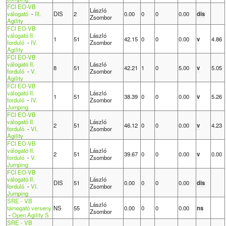
FCI EO-VB
László
válogató
-
III.
DIS
2
0.00
0
0
0.00
dis
Zsombor
Agility
FCI EO-VB
válogató II.
László
1
51
42.15
0
0
0.00
v
4.86
forduló
-
IV.
Zsombor
Agility
FCI EO-VB
válogató II.
László
8
51
42.21
1
0
5.00
v
5.05
forduló
-
V.
Zsombor
Agility
FCI EO-VB
válogató II.
László
1
51
38.39
0
0
0.00
v
5.26
forduló
-
IV.
Zsombor
Jumping
FCI EO-VB
válogató II.
László
2
51
46.12
0
0
0.00
v
4.23
forduló
-
VI.
Zsombor
Agility
FCI EO-VB
válogató II.
László
2
51
39.67
0
0
0.00
v
0.00
forduló
-
V.
Zsombor
Jumping
FCI EO-VB
válogató II.
László
DIS
51
0.00
0
0
0.00
dis
forduló
-
VI.
Zsombor
Jumping
SRE - VB
László
támogató verseny
NS
55
0.00
0
0
0.00
ns
Zsombor
-
Open Agility S
SRE - VB