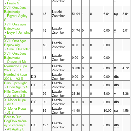
Zsombor
-
Finálé S
XVII. Országos
Bajnokság
László
8
18
51.04
1
0
6.04
sg
3.94
-
Egyéni Agility
Zsombor
S
XVII. Országos
Bajnokság
László
5
18
34.74
0
0
0.00
v
5.01
-
Egyéni Jumping
Zsombor
S
XVII. Országos
László
Bajnokság
18
0.00
0
0
0.00
Zsombor
-
Small Összetett
XVII. Országos
László
Bajnokság
18
0.00
0
0
0.00
Zsombor
-
Összetett M+
Nyárindító kupa
László
2
38.36
0
0
0.00
v
4.72
2021.
-
J3 S
Zsombor
Nyárindító kupa
László
DIS
0.00
0
0
0.00
dis
2021.
-
A3 S
Zsombor
Pilis Open light
László
DIS
99
0.00
0
0
0.00
dis
-
Open Agility S
Zsombor
Pilis Open light
László
8
99
36.36
1
0
5.00
v
5.36
-
Jumping 3 S
Zsombor
X. Monor Kupa
László
DIS
89
0.00
0
0
0.00
dis
-
A3 S
Zsombor
X. Monor Kupa
László
6
89
41.90
1
1
10.00
sg
4.56
-
J3 S
Zsombor
Born to Run -
DogFlow Aréna
László
nyitó versenye
DIS
127
0.00
0
0
0.00
dis
Zsombor
-
A3 Agility I.