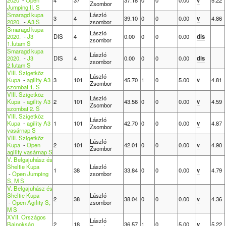
Zsombor
Jumping II. S
Smaragd kupa
László
3
4
39.10
0
0
0.00
v
4.86
2020.
-
A3 S
zsombor
Smaragd kupa
László
2020.
-
J3
DIS
4
0.00
0
0
0.00
dis
zsombor
1.futam S
Smaragd kupa
László
2020.
-
J3
DIS
4
0.00
0
0
0.00
dis
zsombor
2.futam S
VIII. Szigetköz
László
Kupa
-
agility A3
3
101
45.70
1
0
5.00
v
4.81
Zsombor
szombat 1. S
VIII. Szigetköz
László
Kupa
-
agility A3
2
101
43.56
0
0
0.00
v
4.59
Zsombor
szombat 2. S
VIII. Szigetköz
László
Kupa
-
agility A3
1
101
42.70
0
0
0.00
v
4.87
Zsombor
vasárnap S
VIII. Szigetköz
László
Kupa
-
Open
2
101
42.01
0
0
0.00
v
4.90
Zsombor
agility vasárnap S
V. Belgajuhász és
Sheltie Kupa
László
1
38
33.84
0
0
0.00
v
4.79
-
Open Jumping
zsombor
S, M S
V. Belgajuhász és
Sheltie Kupa
László
2
38
38.04
0
0
0.00
v
4.36
-
Open Agility S,
zsombor
M S
XVII. Országos
László
Bajnokság
2
18
36.57
1
0
5.00
v
5.22