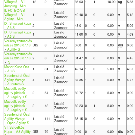
Válogató
-
VI.
12
2
36.03
1
1
10.00
sg
5.33
Zsombor
Jumping - Mini
II. FCI EO-VB
László
Válogató
-
VI.
1
2
40.40
0
0
0.00
v
5.12
Zsombor
Agility - Mini
IX. Smaragd kupa
László
2
43.01
0
0
0.00
v
5.09
-
A3 S
Zsombor
IX. Smaragd kupa
László
1
41.60
0
0
0.00
v
4.69
-
A3 S
Zsombor
Versenyszituációs
László
edzés 2018.07.18.
DIS
8
0.00
0
0
0.00
dis
0.00
Zsombor
-
Agility S
Versenyszituációs
László
edzés 2018.07.18.
2
8
31.47
0
0
0.00
v
4.45
Zsombor
-
S
Monor Kupa Ősz
László
1
81
42.14
1
0
5.00
v
4.67
-
A3 S
Zsombor
Szentendrei Őszi
László
Agility Vizsga
4
141
37.35
1
0
5.00
v
4.77
Zsombor
-
A3 futam S
Második esély
László
agility játékok
2
54
39.72
1
0
5.00
v
0.00
Zsombor
-
A3 agility 1 S
Második esély
László
agility játékok
2
42
39.23
0
1
5.00
v
0.00
Zsombor
-
A3 agility 2 S
Szentendrei Őszi
László
Agility Vizsga
1
141
35.15
0
0
0.00
v
0.00
Zsombor
-
Open Agility S
VI. Szigetköz
László
Kupa
-
A3 Agility
DIS
79
0.00
0
0
0.00
dis
0.00
Zsombor