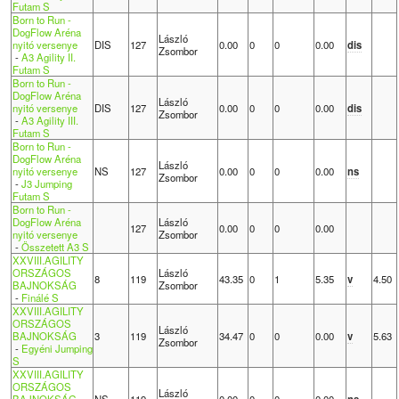
Futam S
Born to Run -
DogFlow Aréna
László
nyitó versenye
DIS
127
0.00
0
0
0.00
dis
Zsombor
-
A3 Agility II.
Futam S
Born to Run -
DogFlow Aréna
László
nyitó versenye
DIS
127
0.00
0
0
0.00
dis
Zsombor
-
A3 Agility III.
Futam S
Born to Run -
DogFlow Aréna
László
nyitó versenye
NS
127
0.00
0
0
0.00
ns
Zsombor
-
J3 Jumping
Futam S
Born to Run -
DogFlow Aréna
László
127
0.00
0
0
0.00
nyitó versenye
Zsombor
-
Összetett A3 S
XXVIII.AGILITY
ORSZÁGOS
László
8
119
43.35
0
1
5.35
v
4.50
BAJNOKSÁG
Zsombor
-
Finálé S
XXVIII.AGILITY
ORSZÁGOS
László
BAJNOKSÁG
3
119
34.47
0
0
0.00
v
5.63
Zsombor
-
Egyéni Jumping
S
XXVIII.AGILITY
ORSZÁGOS
László
BAJNOKSÁG
NS
119
0.00
0
0
0.00
ns