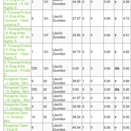
1
121
44.38
0
0
0.00
v
4.39
Carneval
-
II. A3
Zsombor
Agility S
II. Farsang Királya
/ II. King of the
László
2
121
27.57
0
0
0.00
v
4.72
Carneval
-
Open
Zsombor
Jumping S
II. Farsang Királya
/ II. King of the
László
1
121
33.95
0
0
0.00
v
4.51
Carneval
-
III. A3
Zsombor
Agility S
II. Farsang Királya
/ II. King of the
László
1
121
40.73
0
0
0.00
v
4.62
Carneval
-
Open
Zsombor
Agility S
II. Farsang Királya
/ II. King of the
László
DIS
121
0.00
0
0
0.00
dis
0.00
Carneval
-
Finálé
Zsombor
S
Hungarian Open
László
6
32
39.87
1
0
5.00
v
4.89
-
I. Agility - Mini
Zsombor
Hungarian Open
László
DIS
32
0.00
0
0
0.00
dis
0.00
-
II. Agility - Mini
Zsombor
Hungarian Open
László
2
32
41.37
0
0
0.00
v
5.00
-
III. Agility - Mini
Zsombor
Hungarian Open
László
3
32
32.59
0
0
0.00
v
5.34
-
I. Jumping - Mini
Zsombor
Hungarian Open
László
-
II. Jumping -
10
32
39.24
0
1
5.00
v
0.00
Zsombor
Mini
Hungarian Open
László
9
40.54
1
0
5.00
v
0.00
-
Final S
Zsombor