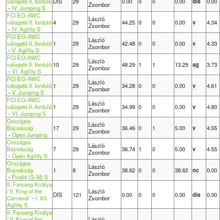
válogató II. forduló
DIS
29
0.00
0
0
0.00
dis
0.00
Zsombor
-
IV. Jumping S
FCI EO-AWC
László
válogató II. forduló
4
29
44.25
0
0
0.00
v
4.34
Zsombor
-
IV. Agility S
FCI EO-AWC
László
válogató II. forduló
1
29
42.48
0
0
0.00
v
4.33
Zsombor
-
V. Agility S
FCI EO-AWC
László
válogató II. forduló
10
29
48.29
1
1
13.29
sg
3.73
Zsombor
-
VI. Agility S
FCI EO-AWC
László
válogató II. forduló
1
29
34.28
0
0
0.00
v
4.61
Zsombor
-
V. Jumping S
FCI EO-AWC
László
válogató II. forduló
1
29
34.99
0
0
0.00
v
4.80
Zsombor
-
VI. Jumping S
Országos
László
Bajnokság
17
29
36.46
0
1
5.00
v
4.55
Zsombor
-
Open Jumping
Országos
László
Bajnokság
7
29
36.74
1
0
5.00
v
4.55
Zsombor
-
Open Agility S
Országos
László
Bajnokság
1
8
38.62
0
0
38.62
nc
0.00
Zsombor
-
Finálé (S-M) S
II. Farsang Királya
/ II. King of the
László
DIS
121
0.00
0
0
0.00
dis
0.00
Carneval
-
I. A3
Zsombor
Agility S
II. Farsang Királya
/ II. King of the
László