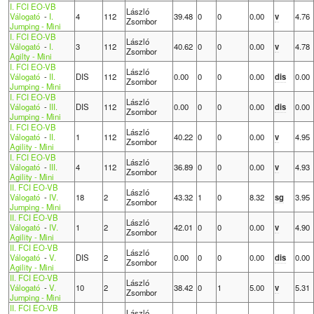
I. FCI EO-VB
László
Válogató
-
I.
4
112
39.48
0
0
0.00
v
4.76
Zsombor
Jumping - Mini
I. FCI EO-VB
László
Válogató
-
I.
3
112
40.62
0
0
0.00
v
4.78
Zsombor
Agilty - Mini
I. FCI EO-VB
László
Válogató
-
II.
DIS
112
0.00
0
0
0.00
dis
0.00
Zsombor
Jumping - Mini
I. FCI EO-VB
László
Válogató
-
III.
DIS
112
0.00
0
0
0.00
dis
0.00
Zsombor
Jumping - Mini
I. FCI EO-VB
László
Válogató
-
II.
1
112
40.22
0
0
0.00
v
4.95
Zsombor
Agility - Mini
I. FCI EO-VB
László
Válogató
-
III.
4
112
36.89
0
0
0.00
v
4.93
Zsombor
Agility - Mini
II. FCI EO-VB
László
Válogató
-
IV.
18
2
43.32
1
0
8.32
sg
3.95
Zsombor
Jumping - Mini
II. FCI EO-VB
László
Válogató
-
IV.
1
2
42.01
0
0
0.00
v
4.90
Zsombor
Agility - Mini
II. FCI EO-VB
László
Válogató
-
V.
DIS
2
0.00
0
0
0.00
dis
0.00
Zsombor
Agility - Mini
II. FCI EO-VB
László
Válogató
-
V.
10
2
38.42
0
1
5.00
v
5.31
Zsombor
Jumping - Mini
II. FCI EO-VB
László