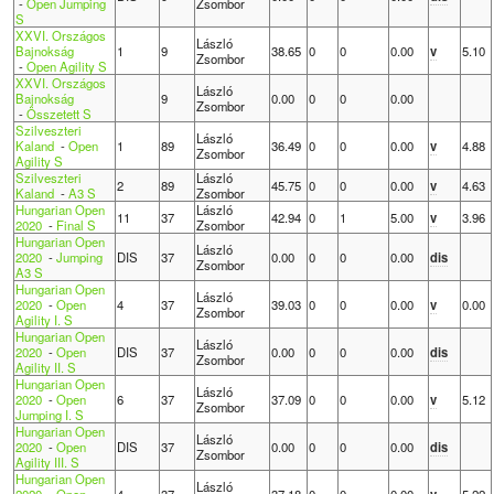
-
Open Jumping
Zsombor
S
XXVI. Országos
László
Bajnokság
1
9
38.65
0
0
0.00
v
5.10
Zsombor
-
Open Agility S
XXVI. Országos
László
Bajnokság
9
0.00
0
0
0.00
Zsombor
-
Összetett S
Szilveszteri
László
Kaland
-
Open
1
89
36.49
0
0
0.00
v
4.88
Zsombor
Agility S
Szilveszteri
László
2
89
45.75
0
0
0.00
v
4.63
Kaland
-
A3 S
Zsombor
Hungarian Open
László
11
37
42.94
0
1
5.00
v
3.96
2020
-
Final S
Zsombor
Hungarian Open
László
2020
-
Jumping
DIS
37
0.00
0
0
0.00
dis
Zsombor
A3 S
Hungarian Open
László
2020
-
Open
4
37
39.03
0
0
0.00
v
0.00
Zsombor
Agility I. S
Hungarian Open
László
2020
-
Open
DIS
37
0.00
0
0
0.00
dis
Zsombor
Agility II. S
Hungarian Open
László
2020
-
Open
6
37
37.09
0
0
0.00
v
5.12
Zsombor
Jumping I. S
Hungarian Open
László
2020
-
Open
DIS
37
0.00
0
0
0.00
dis
Zsombor
Agility III. S
Hungarian Open
László
2020
-
Open
4
37
37.18
0
0
0.00
v
5.22