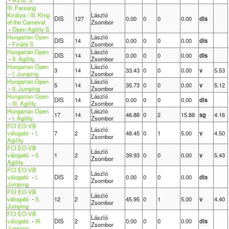
III. Farsang
Királya / III. King
László
DIS
127
0.00
0
0
0.00
dis
of the Carneval
Zsombor
-
Open Agility S
Hungarian Open
László
DIS
14
0.00
0
0
0.00
dis
-
Finálé S
Zsombor
Hungarian Open
László
DIS
14
0.00
0
0
0.00
dis
-
II. Agility
Zsombor
Hungarian Open
László
3
14
33.43
0
0
0.00
v
5.53
-
I. Jumping
Zsombor
Hungarian Open
László
5
14
35.73
0
0
0.00
v
5.12
-
II. Jumping
Zsombor
Hungarian Open
László
DIS
14
0.00
0
0
0.00
dis
-
III. Agility
Zsombor
Hungarian Open
László
17
14
46.88
0
2
15.88
sg
4.16
-
I. Agility
Zsombor
FCI EO-VB
László
válogató
-
I.
7
2
48.45
0
1
5.00
v
4.50
Zsombor
Agility
FCI EO-VB
László
válogató
-
II.
1
2
39.93
0
0
0.00
v
5.43
Zsombor
Agility
FCI EO-VB
László
válogató
-
I.
DIS
2
0.00
0
0
0.00
dis
Zsombor
Jumping
FCI EO-VB
László
válogató
-
II.
12
2
45.95
0
1
5.00
v
4.40
Zsombor
Jumping
FCI EO-VB
László
válogató
-
III.
DIS
2
0.00
0
0
0.00
dis
Zsombor
Jumping