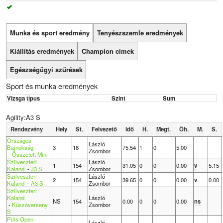
Munka és sport eredmény
Tenyészszemle eredmények
Kiállítás eredmények
Champion címek
Egészségügyi szűrések
Sport és munka eredmények
Vizsga típus
Szint
Sum
Agility:A3 S
Rendezvény
Hely
St.
Felvezető
Idő
H.
Megt.
Öh.
M.
S.
Országos
László
Bajnokság
3
18
75.54
1
0
5.00
Zsombor
-
Összetett Mini
Szilveszteri
László
1
154
31.05
0
0
0.00
v
5.15
Kaland
-
J3 S
Zsombor
Szilveszteri
László
2
154
39.65
0
0
0.00
v
0.00
Kaland
-
A3 S
Zsombor
Szilveszteri
Kaland
László
NS
154
0.00
0
0
0.00
ns
-
Kúszóverseny
Zsombor
S
Pilis Open
László