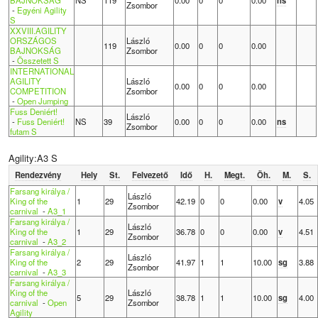
Zsombor
-
Egyéni Agility
S
XXVIII.AGILITY
ORSZÁGOS
László
119
0.00
0
0
0.00
BAJNOKSÁG
Zsombor
-
Összetett S
INTERNATIONAL
AGILITY
László
0.00
0
0
0.00
COMPETITION
Zsombor
-
Open Jumping
Fuss Deniért!
László
-
Fuss Deniért!
NS
39
0.00
0
0
0.00
ns
Zsombor
futam S
Agility:A3 S
Rendezvény
Hely
St.
Felvezető
Idő
H.
Megt.
Öh.
M.
S.
Farsang királya /
László
King of the
1
29
42.19
0
0
0.00
v
4.05
Zsombor
carnival
-
A3_1
Farsang királya /
László
King of the
1
29
36.78
0
0
0.00
v
4.51
Zsombor
carnival
-
A3_2
Farsang királya /
László
King of the
2
29
41.97
1
1
10.00
sg
3.88
Zsombor
carnival
-
A3_3
Farsang királya /
King of the
László
5
29
38.78
1
1
10.00
sg
4.00
carnival
-
Open
Zsombor
Agility