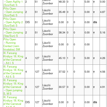
-
Open Agility 1
2
51
48.33
0
1
5.00
v
0.00
Zsombor
(Szo/Sat) S
Pilis Open
László
-
Open Jumping
2
51
35.49
0
0
0.00
v
4.87
Zsombor
(Szo/Sat) S
Pilis Open
László
-
Open Agility 2
DIS
51
0.00
0
0
0.00
dis
Zsombor
(Szo/Sat) S
Pilis Open
László
-
Open Jumping
2
51
38.34
0
0
0.00
v
5.16
Zsombor
(Vas/Sun) S
Pilis Open
-
Running
László
51
0.00
0
0
0.00
Contact (nem
Zsombor
hivatalos) SM
III. Farsang
Királya / III. King
László
4
127
45.10
1
0
5.00
v
4.26
of the Carneval
Zsombor
-
A3 I. S
III. Farsang
Királya / III. King
László
4
127
37.52
1
0
5.00
v
4.56
of the Carneval
Zsombor
-
A3 II. S
III. Farsang
Királya / III. King
László
of the Carneval
6
127
30.57
0
0
0.00
v
4.91
Zsombor
-
Open jumping
S, M S
III. Farsang
Királya / III. King
László
DIS
127
0.00
0
0
0.00
dis
of the Carneval
Zsombor
-
A3 III. S