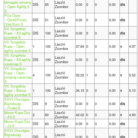
támogató verseny
László
DIS
55
0.00
0
0
0.00
dis
-
Open Agility 2
Zsombor
S
Pilis Open
László
-
Döntő/Finals
DIS
51
0.00
0
0
0.00
dis
Zsombor
(Vas/Sun) S
VII. Szigetköz
László
Kupa
-
A3 agility
DIS
100
0.00
0
0
0.00
dis
Zsombor
szombat S
VII. Szigetköz
László
Kupa
-
Open
1
100
37.84
0
0
0.00
v
4.97
Zsombor
agility szombat S
VII. Szigetköz
László
Kupa
-
A3 agility
DIS
100
0.00
0
0
0.00
dis
Zsombor
vasárnap S
VII. Szigetköz
Kupa
-
Open
László
4
100
32.22
1
0
5.00
v
5.52
jumping vasárnap
Zsombor
S
VII. Szigetköz
László
Kupa
-
Bónus
1
100
34.15
0
0
0.00
v
5.10
Zsombor
agility szombat S
XXVI. Országos
László
Bajnokság
DIS
9
0.00
0
0
0.00
dis
Zsombor
-
Finálé S
Monor Kupa Ősz
László
2
60
42.02
0
0
0.00
v
4.93
-
A3 S
Zsombor
Monor Kupa Ősz
László
DIS
60
0.00
0
0
0.00
dis
-
J3 S
Zsombor
XXVI. Országos
Bajnokság
László
DIS
9
0.00
0
0
0.00
dis