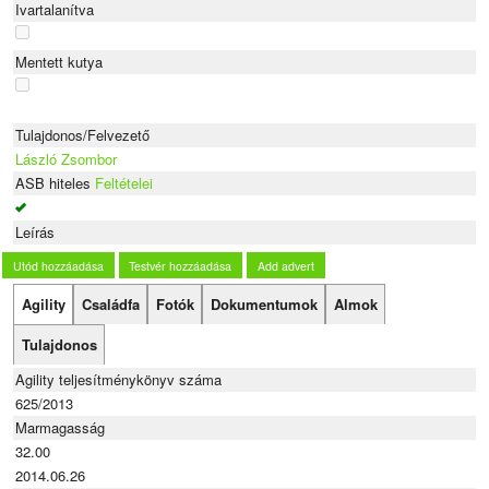
Ivartalanítva
Mentett kutya
Tulajdonos/Felvezető
László Zsombor
ASB hiteles
Feltételei
Leírás
Utód hozzáadása
Testvér hozzáadása
Add advert
Agility
Családfa
Fotók
Dokumentumok
Almok
Tulajdonos
Agility teljesítménykönyv száma
625/2013
Marmagasság
32.00
2014.06.26