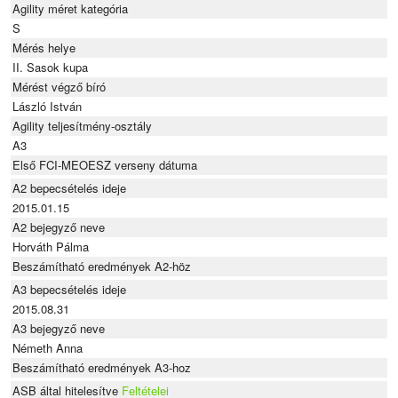
Agility méret kategória
S
Mérés helye
II. Sasok kupa
Mérést végző bíró
László István
Agility teljesítmény-osztály
A3
Első FCI-MEOESZ verseny dátuma
A2 bepecsételés ideje
2015.01.15
A2 bejegyző neve
Horváth Pálma
Beszámítható eredmények A2-höz
A3 bepecsételés ideje
2015.08.31
A3 bejegyző neve
Németh Anna
Beszámítható eredmények A3-hoz
ASB által hitelesítve
Feltételei