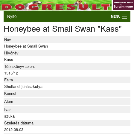
Nyitó
MENÜ
Honeybee at Small Swan "Kass"
Belépés
VB és EO válogatók
Név
Élő eredmények
Honeybee at Small Swan
Hívónév
Rendezvények
Kass
Törzskönyv azon.
Kutyák
1515/12
Tulajdonosok/Felvezetők
Fajta
Shetlandi juhászkutya
Kennel
Alom
Ivar
szuka
Születés dátuma
2012.08.03