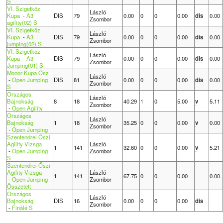
S
VI. Szigetköz
László
Kupa
-
A3
DIS
79
0.00
0
0
0.00
dis
0.00
Zsombor
agility(02) S
VI. Szigetköz
László
Kupa
-
A3
DIS
79
0.00
0
0
0.00
dis
0.00
Zsombor
jumping(02) S
VI. Szigetköz
László
Kupa
-
A3
DIS
79
0.00
0
0
0.00
dis
0.00
Zsombor
Jumping(01) S
Monor Kupa Ősz
László
-
Open Jumping
DIS
81
0.00
0
0
0.00
dis
0.00
Zsombor
S
Országos
László
Bajnokság
8
18
40.29
1
0
5.00
v
5.11
Zsombor
-
Open Agility
Országos
László
Bajnokság
1
18
35.25
0
0
0.00
v
0.00
Zsombor
-
Open Jumping
Szentendrei Őszi
Agility Vizsga
László
1
141
32.60
0
0
0.00
v
5.21
-
Open Jumping
Zsombor
S
Szentendrei Őszi
Agility Vizsga
László
1
141
67.75
0
0
0.00
0.00
-
Open Jumping
Zsombor
Összetett
Országos
László
Bajnokság
DIS
16
0.00
0
0
0.00
dis
Zsombor
-
Finálé S