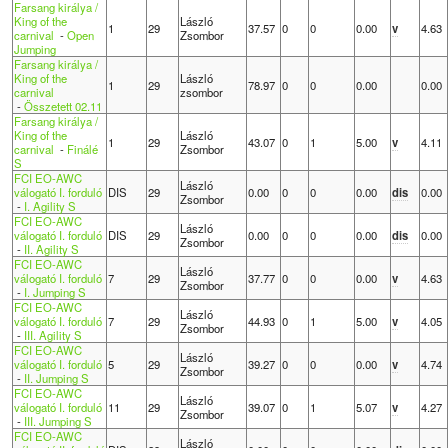
Farsang királya /
King of the
László
1
29
37.57
0
0
0.00
v
4.63
carnival
-
Open
Zsombor
Jumping
Farsang királya /
King of the
László
1
29
78.97
0
0
0.00
0.00
carnival
zsombor
-
Összetett 02.11
Farsang királya /
King of the
László
1
29
43.07
0
1
5.00
v
4.11
carnival
-
Finálé
Zsombor
S
FCI EO-AWC
László
válogató I. forduló
DIS
29
0.00
0
0
0.00
dis
0.00
Zsombor
-
I. Agility S
FCI EO-AWC
László
válogató I. forduló
DIS
29
0.00
0
0
0.00
dis
0.00
Zsombor
-
II. Agility S
FCI EO-AWC
László
válogató I. forduló
7
29
37.77
0
0
0.00
v
4.63
Zsombor
-
I. Jumping S
FCI EO-AWC
László
válogató I. forduló
7
29
44.93
0
1
5.00
v
4.05
Zsombor
-
III. Agility S
FCI EO-AWC
László
válogató I. forduló
5
29
39.27
0
0
0.00
v
4.74
Zsombor
-
II. Jumping S
FCI EO-AWC
László
válogató I. forduló
11
29
39.07
0
1
5.07
v
4.27
Zsombor
-
III. Jumping S
FCI EO-AWC
László