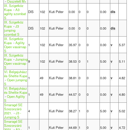
-
Összetett M+
IX. Szigetköz
Kupa
-
A3
DIS
102
Kuti Péter
0.00
0
0
0.00
dis
agility szombat
S
IX. Szigetköz
Kupa
-
J3
DIS
102
Kuti Péter
0.00
0
0
0.00
dis
jumping
szombat S
IX. Szigetköz
Kupa
-
Agility
1
102
Kuti Péter
35.97
0
0
0.00
v
5.37
Open vasárnap
S
IX. Szigetköz
Kupa
-
Jumping
9
102
Kuti Péter
38.53
0
1
5.00
v
5.11
Open vasárnap
S
VI. Belgajuhász
és Sheltie Kupa
1
49
Kuti Péter
38.81
0
0
0.00
v
4.82
-
Open jumping
S
VI. Belgajuhász
és Sheltie Kupa
1
49
Kuti Péter
44.57
0
0
0.00
v
4.80
-
Open Agility
S
Smaragd SE
Szezonzáró
4
Kuti Péter
38.27
1
0
5.00
v
5.02
2021.
-
J3 -
Jumping S
Smaragd SE
Szezonzáró
1
Kuti Péter
44.69
1
0
5.00
v
4.72
2021.
-
A3 -