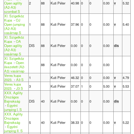
Open agility
2
88
Kuti Péter
40.98
0
0
0.00
v
5.32
(A2-A3)
szombat S
XI. Szigetköz
Kupa
-
OJ
Open jumping
1
88
Kuti Péter
37.96
0
0
0.00
v
5.40
(A2-A3)
vasárnap S
XI. Szigetköz
Kupa
-
OA
Open agility
DIS
88
Kuti Péter
0.00
0
0
0.00
dis
(A2-A3)
vasárnap S
XI. Szigetköz
Kupa
-
Open
88
Kuti Péter
0.00
0
0
0.00
összetett (A2-
A3) vasárnap
Veres kupa
1
Kuti Péter
46.32
0
0
0.00
v
4.79
2023.
-
A3 S
Veres kupa
3
Kuti Péter
37.07
1
0
5.00
v
5.53
2023.
-
J3 S
XXX. Agility
Országos
Bajnokság
DIS
40
Kuti Péter
0.00
0
0
0.00
dis
-
Egyéni
jumping I. S
XXX. Agility
Országos
Bajnokság
5
40
Kuti Péter
38.33
0
0
0.00
v
5.22
-
Egyéni
jumping II. S