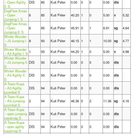
-
Open Agility
DIS
85
Kuti Péter
0.00
0
0
0.00
dis
II. S
DogFlow Xmas
-
Open
6
85
Kuti Péter
40.20
1
0
5.00
v
5.32
Jumping I. S
DogFlow Xmas
-
Open
6
85
Kuti Péter
45.91
0
1
6.91
sg
4.64
Jumping II. S
Winter Wonder
-
J3 Jumping I.
8
93
Kuti Péter
46.15
1
1
10.00
sg
4.77
S
Winter Wonder
1
93
Kuti Péter
44.20
1
0
5.00
v
4.98
-
A3 Agility I. S
Winter Wonder
-
J3 Jumping II.
DIS
93
Kuti Péter
0.00
0
0
0.00
dis
S
Winter Wonder
-
A3 Agility II.
DIS
93
Kuti Péter
0.00
0
0
0.00
dis
S
A-Team Kupa
-
A3 Agility
DIS
94
Kuti Péter
0.00
0
0
0.00
dis
szombat S
A-Team Kupa
-
A3 Jumping
2
94
Kuti Péter
46.36
0
2
11.36
sg
4.16
szombat S
A-Team Kupa
-
open jumping
DIS
94
Kuti Péter
0.00
0
0
0.00
dis
vasárnap S
A-Team Kupa
-
open agility
DIS
94
Kuti Péter
0.00
0
0
0.00
dis
vasárnap S