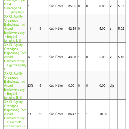
2024. -
1
Kuti Péter
35.35
0
0
0.00
v
5.37
Smaragd SE
-
J3 jumping S
XXXI. Agility
Országos
Bajnokság Tóth
Árpád
11
91
Kuti Péter
42.59
0
1
5.00
v
5.02
Emlékverseny
-
Egyéni
jumping I. S
XXXI. Agility
Országos
Bajnokság Tóth
Árpád
6
91
Kuti Péter
43.88
1
0
5.00
v
5.10
Emlékverseny
-
Egyéni agility
S
XXXI. Agility
Országos
Bajnokság Tóth
Árpád
DIS
91
Kuti Péter
0.00
0
0
0.00
dis
Emlékverseny
-
Egyéni
jumping II. S
XXXI. Agility
Országos
Bajnokság Tóth
Árpád
11
91
Kuti Péter
86.47
1
1
10.00
Emlékverseny
-
Összetett
eredmények S