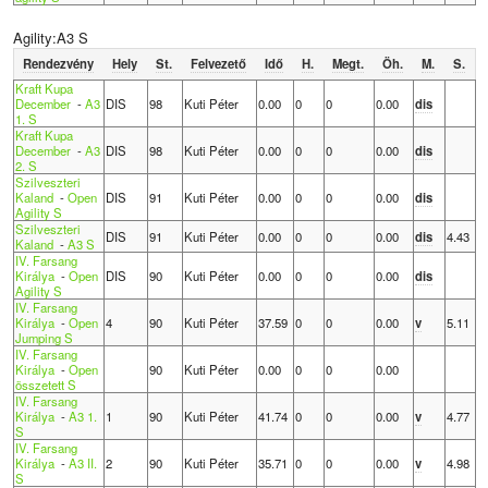
Agility:A3 S
Rendezvény
Hely
St.
Felvezető
Idő
H.
Megt.
Öh.
M.
S.
Kraft Kupa
December
-
A3
DIS
98
Kuti Péter
0.00
0
0
0.00
dis
1. S
Kraft Kupa
December
-
A3
DIS
98
Kuti Péter
0.00
0
0
0.00
dis
2. S
Szilveszteri
Kaland
-
Open
DIS
91
Kuti Péter
0.00
0
0
0.00
dis
Agility S
Szilveszteri
DIS
91
Kuti Péter
0.00
0
0
0.00
dis
4.43
Kaland
-
A3 S
IV. Farsang
Királya
-
Open
DIS
90
Kuti Péter
0.00
0
0
0.00
dis
Agility S
IV. Farsang
Királya
-
Open
4
90
Kuti Péter
37.59
0
0
0.00
v
5.11
Jumping S
IV. Farsang
Királya
-
Open
90
Kuti Péter
0.00
0
0
0.00
összetett S
IV. Farsang
Királya
-
A3 1.
1
90
Kuti Péter
41.74
0
0
0.00
v
4.77
S
IV. Farsang
Királya
-
A3 II.
2
90
Kuti Péter
35.71
0
0
0.00
v
4.98
S