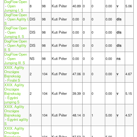
DogFlow Open
-
Open
8
98
Kuti Péter
40.89
0
0
0.00
v
5.06
Jumping I. S
DogFlow Open
-
Open Agility I.
DIS
98
Kuti Péter
0.00
0
0
0.00
dis
S
DogFlow Open
-
Open
DIS
98
Kuti Péter
0.00
0
0
0.00
dis
Jumping II. S
DogFlow Open
-
Open Agility
DIS
98
Kuti Péter
0.00
0
0
0.00
dis
II. S
DogFlow Open
-
Open
NS
98
Kuti Péter
0.00
0
0
0.00
ns
Jumping III. S
XXIX. Agility
Országos
2
104
Kuti Péter
47.06
0
0
0.00
v
4.67
Bajnokság
-
Finálé S
XXIX. Agility
Országos
Bajnokság
2
104
Kuti Péter
39.39
0
0
0.00
v
5.15
-
Egyéni
jumping S
XXIX. Agility
Országos
Bajnokság
5
104
Kuti Péter
48.14
0
1
5.00
v
4.57
-
Egyéni agility
S
XXIX. Agility
Országos
Bajnokság
3
104
Kuti Péter
87.53
0
1
5.00