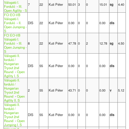
Válogató I.
7
22
Kuti Péter
50.01
3
0
15.01
sg
4.40
Forduló
-
III.
Open Agility - S
FCI EO-VB
Válogató I.
Forduló
-
II.
DIS
22
Kuti Péter
0.00
0
0
0.00
dis
Open Jumping -
S
FCI EO-VB
Válogató I.
Forduló
-
III.
8
22
Kuti Péter
47.78
0
2
12.78
sg
4.50
Open Jumping -
S
Válogató II.
forduló /
Hungarian
DIS
55
Kuti Péter
0.00
0
0
0.00
dis
Tryout 2nd
Round
-
Open
Agility I. S
Válogató II.
forduló /
Hungarian
2
55
Kuti Péter
43.71
0
0
0.00
v
5.12
Tryout 2nd
Round
-
Open
Agility II. S
Válogató II.
forduló /
Hungarian
DIS
55
Kuti Péter
0.00
0
0
0.00
dis
Tryout 2nd
Round
-
Open
Jumping I. S