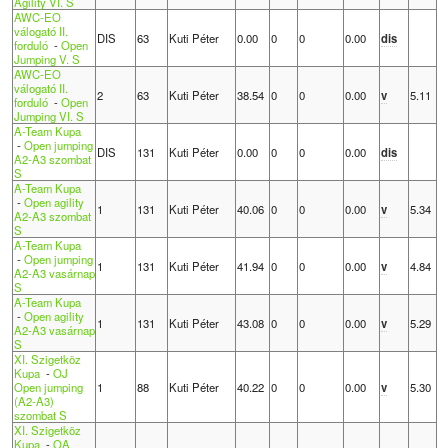
Agility VI. S
AWC-EO
válogató II.
DIS
63
Kuti Péter
0.00
0
0
0.00
dis
forduló
-
Open
Jumping V. S
AWC-EO
válogató II.
2
63
Kuti Péter
38.54
0
0
0.00
v
5.11
forduló
-
Open
Jumping VI. S
A-Team Kupa
-
Open jumping
DIS
131
Kuti Péter
0.00
0
0
0.00
dis
A2-A3 szombat
S
A-Team Kupa
-
Open agility
1
131
Kuti Péter
40.06
0
0
0.00
v
5.34
A2-A3 szombat
S
A-Team Kupa
-
Open jumping
1
131
Kuti Péter
41.94
0
0
0.00
v
4.84
A2-A3 vasárnap
S
A-Team Kupa
-
Open agility
1
131
Kuti Péter
43.08
0
0
0.00
v
5.29
A2-A3 vasárnap
S
XI. Szigetköz
Kupa
-
OJ
Open jumping
1
88
Kuti Péter
40.22
0
0
0.00
v
5.30
(A2-A3)
szombat S
XI. Szigetköz
Kupa
-
OA