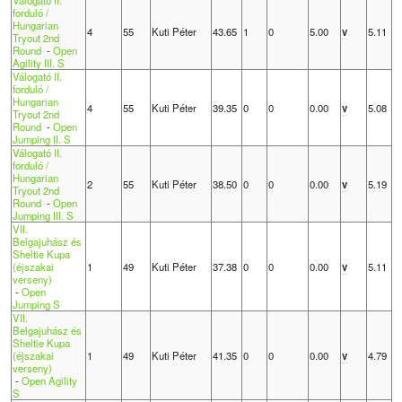
Válogató II.
forduló /
Hungarian
4
55
Kuti Péter
43.65
1
0
5.00
v
5.11
Tryout 2nd
Round
-
Open
Agility III. S
Válogató II.
forduló /
Hungarian
4
55
Kuti Péter
39.35
0
0
0.00
v
5.08
Tryout 2nd
Round
-
Open
Jumping II. S
Válogató II.
forduló /
Hungarian
2
55
Kuti Péter
38.50
0
0
0.00
v
5.19
Tryout 2nd
Round
-
Open
Jumping III. S
VII.
Belgajuhász és
Sheltie Kupa
(éjszakai
1
49
Kuti Péter
37.38
0
0
0.00
v
5.11
verseny)
-
Open
Jumping S
VII.
Belgajuhász és
Sheltie Kupa
(éjszakai
1
49
Kuti Péter
41.35
0
0
0.00
v
4.79
verseny)
-
Open Agility
S