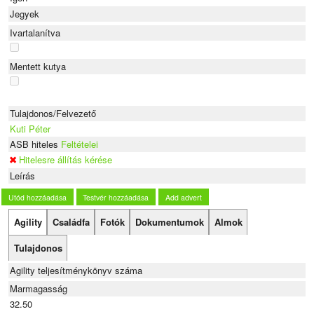
Jegyek
Ivartalanítva
Mentett kutya
Tulajdonos/Felvezető
Kuti Péter
ASB hiteles
Feltételei
Hitelesre állítás kérése
Leírás
Utód hozzáadása
Testvér hozzáadása
Add advert
Agility
Családfa
Fotók
Dokumentumok
Almok
Tulajdonos
Agility teljesítménykönyv száma
Marmagasság
32.50