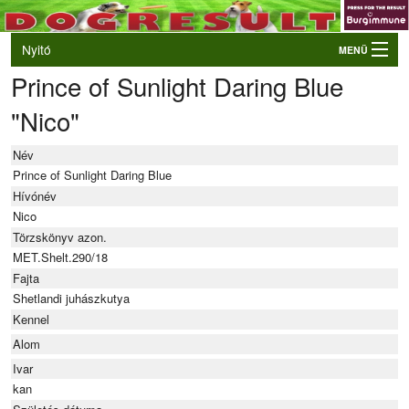
Nyitó
MENÜ
Prince of Sunlight Daring Blue
Belépés
"Nico"
VB és EO válogatók
Élő eredmények
Név
Rendezvények
Prince of Sunlight Daring Blue
Hívónév
Kutyák
Nico
Törzskönyv azon.
Tulajdonosok/Felvezetők
MET.Shelt.290/18
Fajta
Shetlandi juhászkutya
Kennel
Alom
Ivar
kan