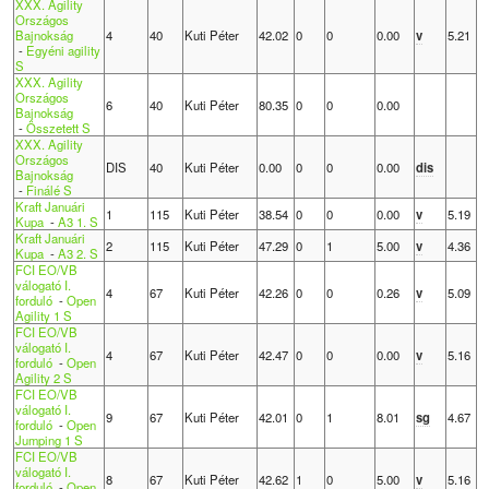
XXX. Agility
Országos
Bajnokság
4
40
Kuti Péter
42.02
0
0
0.00
v
5.21
-
Egyéni agility
S
XXX. Agility
Országos
6
40
Kuti Péter
80.35
0
0
0.00
Bajnokság
-
Összetett S
XXX. Agility
Országos
DIS
40
Kuti Péter
0.00
0
0
0.00
dis
Bajnokság
-
Finálé S
Kraft Januári
1
115
Kuti Péter
38.54
0
0
0.00
v
5.19
Kupa
-
A3 1. S
Kraft Januári
2
115
Kuti Péter
47.29
0
1
5.00
v
4.36
Kupa
-
A3 2. S
FCI EO/VB
válogató I.
4
67
Kuti Péter
42.26
0
0
0.26
v
5.09
forduló
-
Open
Agility 1 S
FCI EO/VB
válogató I.
4
67
Kuti Péter
42.47
0
0
0.00
v
5.16
forduló
-
Open
Agility 2 S
FCI EO/VB
válogató I.
9
67
Kuti Péter
42.01
0
1
8.01
sg
4.67
forduló
-
Open
Jumping 1 S
FCI EO/VB
válogató I.
8
67
Kuti Péter
42.62
1
0
5.00
v
5.16
forduló
-
Open