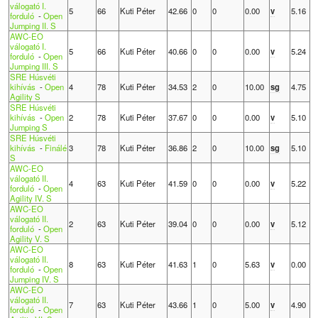
válogató I.
5
66
Kuti Péter
42.66
0
0
0.00
v
5.16
forduló
-
Open
Jumping II. S
AWC-EO
válogató I.
5
66
Kuti Péter
40.66
0
0
0.00
v
5.24
forduló
-
Open
Jumping III. S
SRE Húsvéti
kihívás
-
Open
4
78
Kuti Péter
34.53
2
0
10.00
sg
4.75
Agility S
SRE Húsvéti
kihívás
-
Open
2
78
Kuti Péter
37.67
0
0
0.00
v
5.10
Jumping S
SRE Húsvéti
kihívás
-
Finálé
3
78
Kuti Péter
36.86
2
0
10.00
sg
5.10
S
AWC-EO
válogató II.
4
63
Kuti Péter
41.59
0
0
0.00
v
5.22
forduló
-
Open
Agility IV. S
AWC-EO
válogató II.
2
63
Kuti Péter
39.04
0
0
0.00
v
5.12
forduló
-
Open
Agility V. S
AWC-EO
válogató II.
8
63
Kuti Péter
41.63
1
0
5.63
v
0.00
forduló
-
Open
Jumping IV. S
AWC-EO
válogató II.
7
63
Kuti Péter
43.66
1
0
5.00
v
4.90
forduló
-
Open