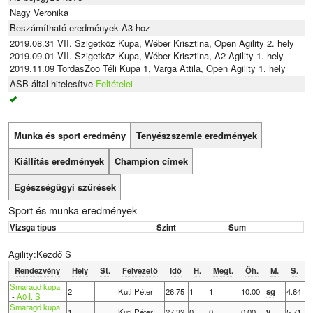
Nagy Veronika
Beszámítható eredmények A3-hoz
2019.08.31 VII. Szigetköz Kupa, Wéber Krisztina, Open Agility 2. hely
2019.09.01 VII. Szigetköz Kupa, Wéber Krisztina, A2 Agility 1. hely
2019.11.09 TordasZoo Téli Kupa 1, Varga Attila, Open Agility 1. hely
ASB által hitelesítve
Feltételei
Munka és sport eredmény
Tenyészszemle eredmények
Kiállítás eredmények
Champion címek
Egészségügyi szűrések
Sport és munka eredmények
Vizsga típus
Szint
Sum
Agility:Kezdő S
Rendezvény
Hely
St.
Felvezető
Idő
H.
Megt.
Öh.
M.
S.
Smaragd kupa
2
Kuti Péter
26.75
1
1
10.00
sg
4.64
-
A0 I. S
Smaragd kupa
1
Kuti Péter
27.32
0
0
0.00
v
5.71