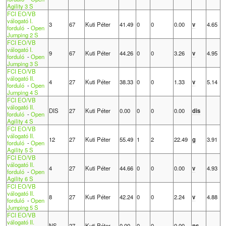
Agility 3 S
FCI EO/VB
válogató I.
3
67
Kuti Péter
41.49
0
0
0.00
v
4.65
forduló
-
Open
Jumping 2 S
FCI EO/VB
válogató I.
9
67
Kuti Péter
44.26
0
0
3.26
v
4.95
forduló
-
Open
Jumping 3 S
FCI EO/VB
válogató II.
4
27
Kuti Péter
38.33
0
0
1.33
v
5.14
forduló
-
Open
Jumping 4 S
FCI EO/VB
válogató II.
DIS
27
Kuti Péter
0.00
0
0
0.00
dis
forduló
-
Open
Agility 4 S
FCI EO/VB
válogató II.
12
27
Kuti Péter
55.49
1
2
22.49
g
3.91
forduló
-
Open
Agility 5 S
FCI EO/VB
válogató II.
4
27
Kuti Péter
44.66
0
0
0.00
v
4.93
forduló
-
Open
Agility 6 S
FCI EO/VB
válogató II.
8
27
Kuti Péter
42.24
0
0
2.24
v
4.88
forduló
-
Open
Jumping 5 S
FCI EO/VB
válogató II.
NS
27
Kuti Péter
0.00
0
0
0.00
ns