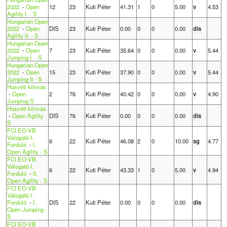
2022
-
Open
12
23
Kuti Péter
41.31
1
0
5.00
v
4.53
Agility I. - S
Hungarian Open
2022
-
Open
DIS
23
Kuti Péter
0.00
0
0
0.00
dis
Agility II. - S
Hungarian Open
2022
-
Open
7
23
Kuti Péter
35.64
0
0
0.00
v
5.44
Jumping I. - S
Hungarian Open
2022
-
Open
15
23
Kuti Péter
37.90
0
0
0.00
v
5.44
Jumping II - S
Húsvéti kihívás
-
Open
2
76
Kuti Péter
40.42
0
0
0.00
v
4.90
Jumping S
Húsvéti kihívás
-
Open Agility
DIS
76
Kuti Péter
0.00
0
0
0.00
dis
S
FCI EO-VB
Válogató I.
6
22
Kuti Péter
46.08
2
0
10.00
sg
4.77
Forduló
-
I.
Open Agility - S
FCI EO-VB
Válogató I.
6
22
Kuti Péter
43.33
1
0
5.00
v
4.94
Forduló
-
II.
Open Agility - S
FCI EO-VB
Válogató I.
Forduló
-
I.
DIS
22
Kuti Péter
0.00
0
0
0.00
dis
Open Jumping -
S
FCI EO-VB