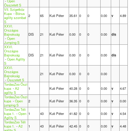
-
Open
Összetett S
VII. Szigetköz
Kupa
-
Bónus
2
65
Kuti Péter
35.61
0
0
0.00
v
4.89
agility szombat
S
XXVI.
Országos
Bajnokság
DIS
21
Kuti Péter
0.00
0
0
0.00
dis
-
Open
Jumping S
XXVI.
Országos
Bajnokság
DIS
21
Kuti Péter
0.00
0
0
0.00
dis
-
Open Agility
S
XXVI.
Országos
21
Kuti Péter
0.00
0
0
0.00
Bajnokság
-
Összetett S
TordasZoo Őszi
kupa
-
A2
1
Kuti Péter
40.28
0
0
0.00
v
4.67
agility S
TordasZoo Őszi
kupa
-
Open
2
Kuti Péter
36.35
0
0
0.00
v
0.00
jumping S
TordasZoo Téli
kupa 1.
-
Open
1
43
Kuti Péter
41.82
0
0
0.00
v
4.54
Agility S
TordasZoo Téli
kupa 1.
-
A2
1
43
Kuti Péter
42.45
0
0
0.00
v
4.48
agility S