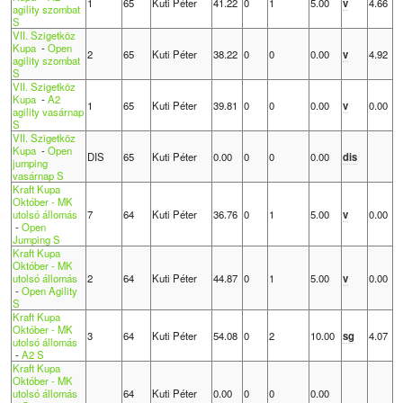
1
65
Kuti Péter
41.22
0
1
5.00
v
4.66
agility szombat
S
VII. Szigetköz
Kupa
-
Open
2
65
Kuti Péter
38.22
0
0
0.00
v
4.92
agility szombat
S
VII. Szigetköz
Kupa
-
A2
1
65
Kuti Péter
39.81
0
0
0.00
v
0.00
agility vasárnap
S
VII. Szigetköz
Kupa
-
Open
DIS
65
Kuti Péter
0.00
0
0
0.00
dis
jumping
vasárnap S
Kraft Kupa
Október - MK
utolsó állomás
7
64
Kuti Péter
36.76
0
1
5.00
v
0.00
-
Open
Jumping S
Kraft Kupa
Október - MK
utolsó állomás
2
64
Kuti Péter
44.87
0
1
5.00
v
0.00
-
Open Agility
S
Kraft Kupa
Október - MK
3
64
Kuti Péter
54.08
0
2
10.00
sg
4.07
utolsó állomás
-
A2 S
Kraft Kupa
Október - MK
utolsó állomás
64
Kuti Péter
0.00
0
0
0.00