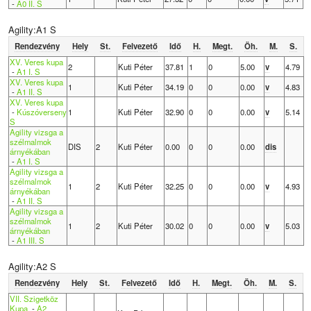
-
A0 II. S
Agility:A1 S
Rendezvény
Hely
St.
Felvezető
Idő
H.
Megt.
Öh.
M.
S.
XV. Veres kupa
2
Kuti Péter
37.81
1
0
5.00
v
4.79
-
A1 I. S
XV. Veres kupa
1
Kuti Péter
34.19
0
0
0.00
v
4.83
-
A1 II. S
XV. Veres kupa
-
Kúszóverseny
1
Kuti Péter
32.90
0
0
0.00
v
5.14
S
Agility vizsga a
szélmalmok
DIS
2
Kuti Péter
0.00
0
0
0.00
dis
árnyékában
-
A1 I. S
Agility vizsga a
szélmalmok
1
2
Kuti Péter
32.25
0
0
0.00
v
4.93
árnyékában
-
A1 II. S
Agility vizsga a
szélmalmok
1
2
Kuti Péter
30.02
0
0
0.00
v
5.03
árnyékában
-
A1 III. S
Agility:A2 S
Rendezvény
Hely
St.
Felvezető
Idő
H.
Megt.
Öh.
M.
S.
VII. Szigetköz
Kupa
-
A2