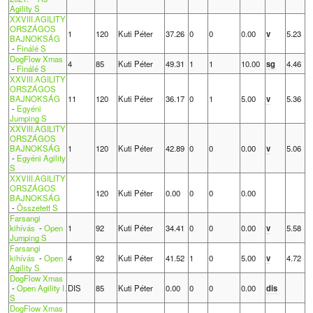
Agility S
XXVIII.AGILITY
ORSZÁGOS
1
120
Kuti Péter
37.26
0
0
0.00
v
5.23
BAJNOKSÁG
-
Finálé S
DogFlow Xmas
4
85
Kuti Péter
49.31
1
1
10.00
sg
4.46
-
Finálé S
XXVIII.AGILITY
ORSZÁGOS
BAJNOKSÁG
11
120
Kuti Péter
36.17
0
1
5.00
v
5.36
-
Egyéni
Jumping S
XXVIII.AGILITY
ORSZÁGOS
BAJNOKSÁG
1
120
Kuti Péter
42.89
0
0
0.00
v
5.06
-
Egyéni Agility
S
XXVIII.AGILITY
ORSZÁGOS
120
Kuti Péter
0.00
0
0
0.00
BAJNOKSÁG
-
Összetett S
Farsangi
kihívás
-
Open
1
92
Kuti Péter
34.41
0
0
0.00
v
5.58
Jumping S
Farsangi
kihívás
-
Open
4
92
Kuti Péter
41.52
1
0
5.00
v
4.72
Agility S
DogFlow Xmas
-
Open Agility I.
DIS
85
Kuti Péter
0.00
0
0
0.00
dis
S
DogFlow Xmas