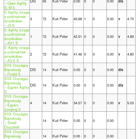
DIS
55
Kuti Péter
0.00
0
0
0.00
dis
-
Open Agility
S, M S
II. Agility vizsga
a szélmalmok
3
72
Kuti Péter
40.68
1
0
5.00
v
4.70
árnyékában
-
J3 S
II. Agility vizsga
a szélmalmok
1
72
Kuti Péter
42.51
0
0
0.00
v
4.89
árnyékában
-
A3 I. S
II. Agility vizsga
a szélmalmok
2
72
Kuti Péter
41.46
0
0
0.00
v
4.80
árnyékában
-
A3 II. S
XVII. Országos
Bajnokság
DIS
14
Kuti Péter
0.00
0
0
0.00
dis
-
Finálé S
XVII. Országos
Bajnokság
DIS
14
Kuti Péter
0.00
0
0
0.00
dis
-
Egyéni Agility
S
XVII. Országos
Bajnokság
4
14
Kuti Péter
34.57
0
0
0.00
v
5.03
-
Egyéni
Jumping S
XVII. Országos
Bajnokság
14
Kuti Péter
0.00
0
0
0.00
-
Small
Összetett
XVII. Országos
Bajnokság
14
Kuti Péter
0.00
0
0
0.00