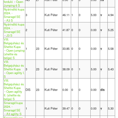
forduló
-
Open
Jumping 6 S
Nyárindító kupa
2024. -
3
Kuti Péter
46.11
1
0
5.00
v
4.94
Smaragd SE
-
A3 S
Nyárindító kupa
2024. -
2
Kuti Péter
41.87
0
0
0.00
v
5.25
Smaragd SE
-
J3 S
VIII.
Belgajuhász és
Sheltie Kupa
1
23
Kuti Péter
33.85
0
0
0.00
v
5.58
-
Open jumping
(sheltie és
belga) S
VIII.
Belgajuhász és
Sheltie Kupa
3
23
Kuti Péter
38.09
0
1
5.00
v
5.43
-
Open agility I.
S
VIII.
Belgajuhász és
Sheltie Kupa
DIS
23
Kuti Péter
0.00
0
0
0.00
dis
-
Open agility
II. (sheltie és
belga) S
Smaragd kupa
2024. -
1
Kuti Péter
39.47
0
0
0.00
v
5.30
Smaragd SE
-
A3 agility S
Smaragd kupa