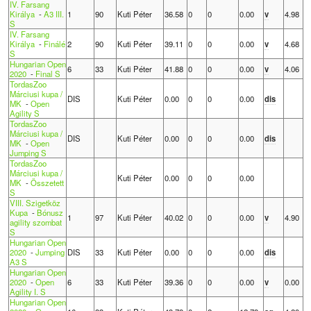
IV. Farsang
Királya
-
A3 III.
1
90
Kuti Péter
36.58
0
0
0.00
v
4.98
S
IV. Farsang
Királya
-
Finálé
2
90
Kuti Péter
39.11
0
0
0.00
v
4.68
S
Hungarian Open
6
33
Kuti Péter
41.88
0
0
0.00
v
4.06
2020
-
Final S
TordasZoo
Márciusi kupa /
DIS
Kuti Péter
0.00
0
0
0.00
dis
MK
-
Open
Agility S
TordasZoo
Márciusi kupa /
DIS
Kuti Péter
0.00
0
0
0.00
dis
MK
-
Open
Jumping S
TordasZoo
Márciusi kupa /
Kuti Péter
0.00
0
0
0.00
MK
-
Összetett
S
VIII. Szigetköz
Kupa
-
Bónusz
1
97
Kuti Péter
40.02
0
0
0.00
v
4.90
agility szombat
S
Hungarian Open
2020
-
Jumping
DIS
33
Kuti Péter
0.00
0
0
0.00
dis
A3 S
Hungarian Open
2020
-
Open
6
33
Kuti Péter
39.36
0
0
0.00
v
0.00
Agility I. S
Hungarian Open