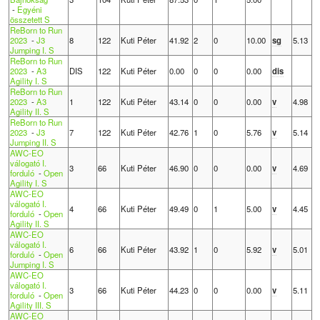
-
Egyéni
összetett S
ReBorn to Run
2023
-
J3
8
122
Kuti Péter
41.92
2
0
10.00
sg
5.13
Jumping I. S
ReBorn to Run
2023
-
A3
DIS
122
Kuti Péter
0.00
0
0
0.00
dis
Agility I. S
ReBorn to Run
2023
-
A3
1
122
Kuti Péter
43.14
0
0
0.00
v
4.98
Agility II. S
ReBorn to Run
2023
-
J3
7
122
Kuti Péter
42.76
1
0
5.76
v
5.14
Jumping II. S
AWC-EO
válogató I.
3
66
Kuti Péter
46.90
0
0
0.00
v
4.69
forduló
-
Open
Agility I. S
AWC-EO
válogató I.
4
66
Kuti Péter
49.49
0
1
5.00
v
4.45
forduló
-
Open
Agility II. S
AWC-EO
válogató I.
6
66
Kuti Péter
43.92
1
0
5.92
v
5.01
forduló
-
Open
Jumping I. S
AWC-EO
válogató I.
3
66
Kuti Péter
44.23
0
0
0.00
v
5.11
forduló
-
Open
Agility III. S
AWC-EO