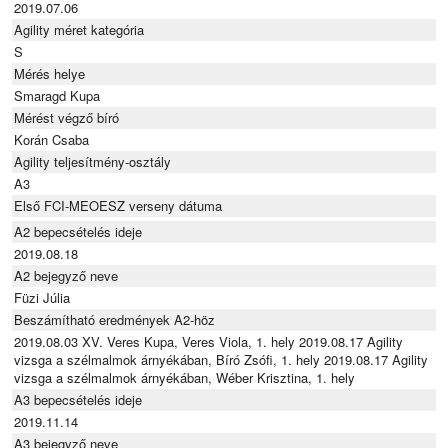
2019.07.06
Agility méret kategória
S
Mérés helye
Smaragd Kupa
Mérést végző bíró
Korán Csaba
Agility teljesítmény-osztály
A3
Első FCI-MEOESZ verseny dátuma
A2 bepecsételés ideje
2019.08.18
A2 bejegyző neve
Füzi Júlia
Beszámítható eredmények A2-höz
2019.08.03 XV. Veres Kupa, Veres Viola, 1. hely 2019.08.17 Agility
vizsga a szélmalmok árnyékában, Bíró Zsófi, 1. hely 2019.08.17 Agility
vizsga a szélmalmok árnyékában, Wéber Krisztina, 1. hely
A3 bepecsételés ideje
2019.11.14
A3 bejegyző neve