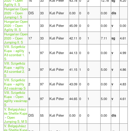
2020
-
Open
16
33
Kuti Péter
43.78
0
2
12.78
sg
4.20
Agility II. S
Hungarian Open
2020
-
Open
DIS
33
Kuti Péter
0.00
0
0
0.00
dis
Jumping I. S
Hungarian Open
2020
-
Open
1
33
Kuti Péter
45.09
0
0
0.00
v
0.00
Agility III. S
Hungarian Open
2020
-
Open
17
33
Kuti Péter
42.11
0
1
7.11
sg
4.61
Jumping II. S
VIII. Szigetköz
Kupa
-
agility
1
97
Kuti Péter
44.13
0
0
0.00
v
4.99
A3 szombat 1.
S
VIII. Szigetköz
Kupa
-
agility
3
97
Kuti Péter
41.15
1
0
5.00
v
4.86
A3 szombat 2.
S
VIII. Szigetköz
Kupa
-
agility
2
97
Kuti Péter
43.09
0
0
0.00
v
4.83
A3 vasárnap S
VIII. Szigetköz
Kupa
-
Open
8
97
Kuti Péter
44.65
0
1
5.00
v
4.61
agility vasárnap
S
V. Belgajuhász
és Sheltie Kupa
DIS
55
Kuti Péter
0.00
0
0
0.00
dis
-
Open
Jumping S, M S
V. Belgajuhász
és Sheltie Kupa