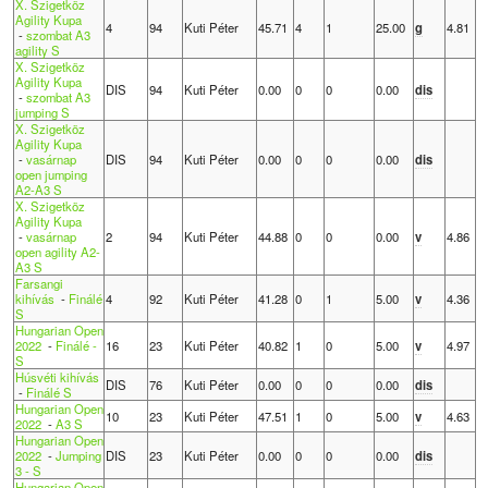
X. Szigetköz
Agility Kupa
4
94
Kuti Péter
45.71
4
1
25.00
g
4.81
-
szombat A3
agility S
X. Szigetköz
Agility Kupa
DIS
94
Kuti Péter
0.00
0
0
0.00
dis
-
szombat A3
jumping S
X. Szigetköz
Agility Kupa
-
vasárnap
DIS
94
Kuti Péter
0.00
0
0
0.00
dis
open jumping
A2-A3 S
X. Szigetköz
Agility Kupa
-
vasárnap
2
94
Kuti Péter
44.88
0
0
0.00
v
4.86
open agility A2-
A3 S
Farsangi
kihívás
-
Finálé
4
92
Kuti Péter
41.28
0
1
5.00
v
4.36
S
Hungarian Open
2022
-
Finálé -
16
23
Kuti Péter
40.82
1
0
5.00
v
4.97
S
Húsvéti kihívás
DIS
76
Kuti Péter
0.00
0
0
0.00
dis
-
Finálé S
Hungarian Open
10
23
Kuti Péter
47.51
1
0
5.00
v
4.63
2022
-
A3 S
Hungarian Open
2022
-
Jumping
DIS
23
Kuti Péter
0.00
0
0
0.00
dis
3 - S
Hungarian Open