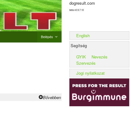
dogresult.com
beta v0.9.7.10
English
Belépés
Segítség
Belépés
GYIK
Nevezés
Új rendezvény hozzáadása
Szervezés
Alom rögzítése
Jogi nyilatkozat
Kennel rögzítése
Bővebben