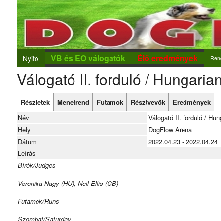
VB és EO válogatók
Élő eredmények
Nyitó
Ren
Válogató II. forduló / Hungari
Ren
Új r
Részletek
Menetrend
Futamok
Résztvevők
Eredmények
Nev
Név
Válogató II. forduló / Hu
Hely
DogFlow Aréna
Dátum
2022.04.23 - 2022.04.24
Leírás
Bírók/Judges
Veronika Nagy (HU), Neil Ellis (GB)
Futamok/Runs
Szombat/Saturday