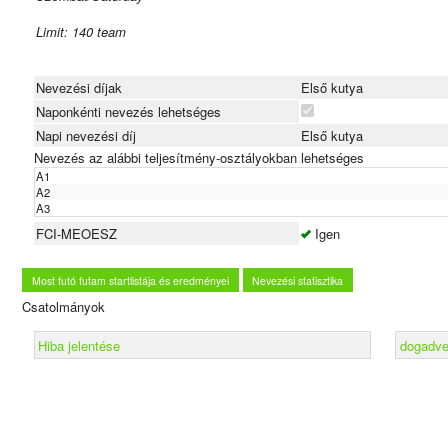
Limit: 140 team
Open Agility
Nevezési díjak
Első kutya
Open Agility
Naponkénti nevezés lehetséges
Napi nevezési díj
Első kutya
Open Jumping
Nevezés az alábbi teljesítmény-osztályokban lehetséges
Vasárnap/Sunday
A1
A2
A3
Limit: 140 team
FCI-MEOESZ
Igen
Open Jumping
Most futó futam startlistája és eredményei
Nevezési statisztika
Open Jumping
Csatolmányok
Open Agility
Hiba jelentése
dogadver
Nevezés/Entry:
https://forms.gle/NsN4YT1WAByzCeAz6
Fizetési határdő/Payment deadline: 2022. április 11/11th of April 2022