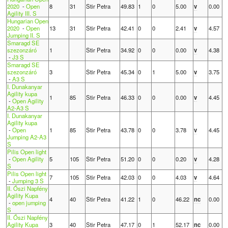
2020
-
Open
8
31
Stir Petra
49.83
1
0
5.00
v
0.00
Agility III. S
Hungarian Open
2020
-
Open
13
31
Stir Petra
42.41
0
0
2.41
v
4.57
Jumping II. S
Smaragd SE
szezonzáró
1
Stir Petra
34.92
0
0
0.00
v
4.38
-
J3 S
Smaragd SE
szezonzáró
3
Stir Petra
45.34
0
1
5.00
v
3.75
-
A3 S
I. Dunakanyar
Agility kupa
1
85
Stir Petra
46.33
0
0
0.00
v
4.45
-
Open Agility
A2-A3 S
I. Dunakanyar
Agility kupa
-
Open
1
85
Stir Petra
43.78
0
0
3.78
v
4.45
Jumping A2-A3
S
Pilis Open light
-
Open Agility
5
105
Stir Petra
51.20
0
0
0.20
v
4.28
S
Pilis Open light
7
105
Stir Petra
42.03
0
0
4.03
v
4.64
-
Jumping 3 S
II. Őszi Napfény
Agility Kupa
4
40
Stir Petra
41.22
1
0
46.22
nc
0.00
-
open jumping
S
II. Őszi Napfény
Agility Kupa
3
40
Stir Petra
47.17
0
1
52.17
nc
0.00