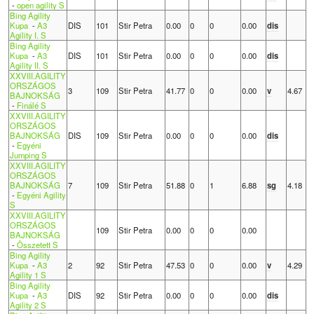
-
open agility S
Bing Agility
Kupa
-
A3
DIS
101
Stir Petra
0.00
0
0
0.00
dis
Agility I. S
Bing Agility
Kupa
-
A3
DIS
101
Stir Petra
0.00
0
0
0.00
dis
Agility II. S
XXVIII.AGILITY
ORSZÁGOS
3
109
Stir Petra
41.77
0
0
0.00
v
4.67
BAJNOKSÁG
-
Finálé S
XXVIII.AGILITY
ORSZÁGOS
BAJNOKSÁG
DIS
109
Stir Petra
0.00
0
0
0.00
dis
-
Egyéni
Jumping S
XXVIII.AGILITY
ORSZÁGOS
BAJNOKSÁG
7
109
Stir Petra
51.88
0
1
6.88
sg
4.18
-
Egyéni Agility
S
XXVIII.AGILITY
ORSZÁGOS
109
Stir Petra
0.00
0
0
0.00
BAJNOKSÁG
-
Összetett S
Bing Agility
Kupa
-
A3
2
92
Stir Petra
47.53
0
0
0.00
v
4.29
Agility 1 S
Bing Agility
Kupa
-
A3
DIS
92
Stir Petra
0.00
0
0
0.00
dis
Agility 2 S