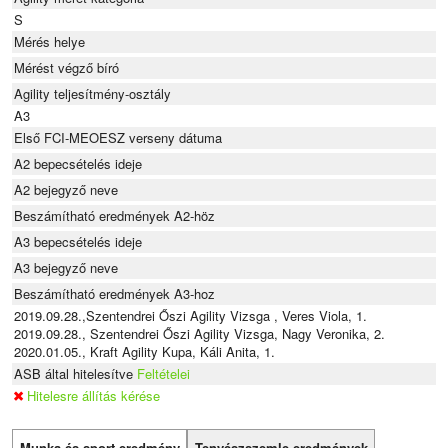
S
Mérés helye
Mérést végző bíró
Agility teljesítmény-osztály
A3
Első FCI-MEOESZ verseny dátuma
A2 bepecsételés ideje
A2 bejegyző neve
Beszámítható eredmények A2-höz
A3 bepecsételés ideje
A3 bejegyző neve
Beszámítható eredmények A3-hoz
2019.09.28.,Szentendrei Őszi Agility Vizsga , Veres Viola, 1.
2019.09.28., Szentendrei Őszi Agility Vizsga, Nagy Veronika, 2.
2020.01.05., Kraft Agility Kupa, Káli Anita, 1.
ASB által hitelesítve
Feltételei
Hitelesre állítás kérése
Munka és sport eredmény
Tenyészszemle eredmények