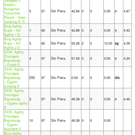
Válogató II.
forduló /
Hungarian
5
57
Stir Petra
42.84
0
0
0.00
v
4.67
Tryout 2nd
Round
-
Open
Jumping III. S
Bing Agility
Kupa
-
A3
1
60
Stir Petra
42.89
0
0
0.00
v
4.43
Agility 1 S
Bing Agility
Kupa
-
A3
3
60
Stir Petra
53.36
2
0
10.00
sg
4.09
Agility 2 S
XXIX. Agility
Országos
4
97
Stir Petra
51.93
0
0
0.00
v
4.24
Bajnokság
-
Finálé S
XXIX. Agility
Országos
Bajnokság
DIS
97
Stir Petra
0.00
0
0
0.00
dis
-
Egyéni
jumping S
XXIX. Agility
Országos
Bajnokság
3
97
Stir Petra
49.38
0
0
0.00
v
4.46
-
Egyéni agility
S
XXIX. Agility
Országos
Bajnokság
10
97
Stir Petra
49.38
0
0
0.00
-
Egyéni
összetett S
Bing Agility