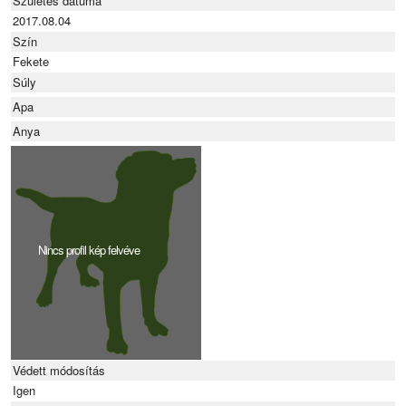
Születés dátuma
2017.08.04
Szín
Fekete
Súly
Apa
Anya
Nincs profil kép felvéve
Védett módosítás
Igen