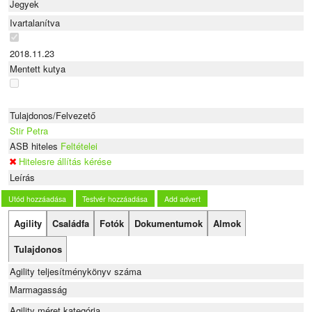
Jegyek
Ivartalanítva
2018.11.23
Mentett kutya
Tulajdonos/Felvezető
Stir Petra
ASB hiteles
Feltételei
Hitelesre állítás kérése
Leírás
Utód hozzáadása
Testvér hozzáadása
Add advert
Agility
Családfa
Fotók
Dokumentumok
Almok
Tulajdonos
Agility teljesítménykönyv száma
Marmagasság
Agility méret kategória