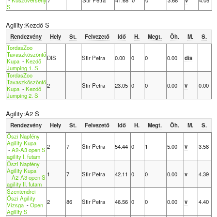
S
Agility:Kezdő S
Rendezvény
Hely
St.
Felvezető
Idő
H.
Megt.
Öh.
M.
S.
TordasZoo
Tavaszköszöntő
DIS
Stir Petra
0.00
0
0
0.00
dis
Kupa
-
Kezdő
Jumping 1. S
TordasZoo
Tavaszköszöntő
2
Stir Petra
23.05
0
0
0.00
v
0.00
Kupa
-
Kezdő
Jumping 2. S
Agility:A2 S
Rendezvény
Hely
St.
Felvezető
Idő
H.
Megt.
Öh.
M.
S.
Őszi Napfény
Agility Kupa
2
7
Stir Petra
54.44
0
1
5.00
v
3.58
-
A2-A3 open S
agility I. futam
Őszi Napfény
Agility Kupa
1
7
Stir Petra
42.11
0
0
0.00
v
4.39
-
A2-A3 open S
agility II. futam
Szentendrei
Őszi Agility
2
86
Stir Petra
46.56
0
0
0.00
v
4.40
Vizsga
-
Open
Agility S