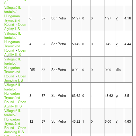
S
Válogató II.
forduló /
Hungarian
6
57
Stir Petra
51.97
0
0
1.97
v
4.16
Tryout 2nd
Round
-
Open
Agility I. S
Válogató II.
forduló /
Hungarian
4
57
Stir Petra
50.45
0
0
0.45
v
4.44
Tryout 2nd
Round
-
Open
Agility II. S
Válogató II.
forduló /
Hungarian
DIS
57
Stir Petra
0.00
0
0
0.00
dis
Tryout 2nd
Round
-
Open
Jumping I. S
Válogató II.
forduló /
Hungarian
8
57
Stir Petra
63.62
0
1
18.62
g
3.51
Tryout 2nd
Round
-
Open
Agility III. S
Válogató II.
forduló /
Hungarian
12
57
Stir Petra
43.22
1
0
5.00
v
4.63
Tryout 2nd
Round
-
Open
Jumping II. S