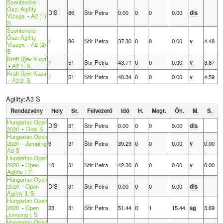
Szentendrei
Őszi Agility
DIS
86
Stir Petra
0.00
0
0
0.00
dis
Vizsga
-
A2 (1)
S
Szentendrei
Őszi Agility
1
86
Stir Petra
37.30
0
0
0.00
v
4.48
Vizsga
-
A2 (2)
S
Kraft Újév Kupa
1
51
Stir Petra
43.71
0
0
0.00
v
3.87
-
A2 1. S
Kraft Újév Kupa
1
51
Stir Petra
40.34
0
0
0.00
v
4.59
-
A2 2. S
Agility:A3 S
Rendezvény
Hely
St.
Felvezető
Idő
H.
Megt.
Öh.
M.
S.
Hungarian Open
DIS
31
Stir Petra
0.00
0
0
0.00
dis
2020
-
Final S
Hungarian Open
2020
-
Jumping
6
31
Stir Petra
39.29
0
0
0.00
v
0.00
A3 S
Hungarian Open
2020
-
Open
10
31
Stir Petra
42.30
0
0
0.00
v
0.00
Agility I. S
Hungarian Open
2020
-
Open
DIS
31
Stir Petra
0.00
0
0
0.00
dis
Agility II. S
Hungarian Open
2020
-
Open
23
31
Stir Petra
51.44
0
1
15.44
sg
3.69
Jumping I. S
Hungarian Open