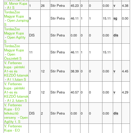
IX. Monor Kupa
1
26
Stir Petra
45.23
0
0
0.00
v
4.38
-
A1 S
TordasZoo
Magyar Kupa
9
Stir Petra
46.11
1
1
15.11
sg
0.00
-
Open Jumping
S
TordasZoo
Magyar Kupa
DIS
Stir Petra
0.00
0
0
0.00
dis
-
Open Agility
S
TordasZoo
Magyar Kupa
11
Stir Petra
46.11
1
1
15.11
-
Open
Összetett S
V. Ferbonex
kupa - pénteki
A1-es és
1
12
Stir Petra
38.39
0
0
0.00
v
4.45
KEZDŐ futamok
-
A1 1.futam S
V. Ferbonex
kupa - pénteki
A1-es és
2
12
Stir Petra
40.57
0
0
0.00
v
4.29
KEZDŐ futamok
-
A1 2. futam S
V. Ferbonex
Kupa - EO
felkészítő
DIS
2
Stir Petra
0.00
0
0
0.00
dis
verseny
-
Open
Agility 1. S
V. Ferbonex
Kupa - EO