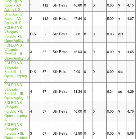
Bing Agility
Kupa
-
A3
1
112
Stir Petra
46.80
0
0
0.00
v
4.15
Agility I. S
Bing Agility
Kupa
-
A3
2
112
Stir Petra
47.64
0
1
5.00
v
4.07
Agility II. S
FCI EO-VB
Válogató I.
DIS
57
Stir Petra
0.00
0
0
0.00
dis
Forduló
-
I.
Open Agility - S
FCI EO-VB
Válogató I.
3
57
Stir Petra
46.03
0
0
0.00
v
4.65
Forduló
-
II.
Open Agility - S
FCI EO-VB
Válogató I.
Forduló
-
I.
DIS
57
Stir Petra
0.00
0
0
0.00
dis
Open Jumping -
S
FCI EO-VB
Válogató I.
4
57
Stir Petra
51.34
0
1
6.34
sg
4.29
Forduló
-
III.
Open Agility - S
FCI EO-VB
Válogató I.
Forduló
-
II.
4
57
Stir Petra
46.00
0
0
0.00
v
4.70
Open Jumping -
S
FCI EO-VB
Válogató I.
Forduló
-
III.
3
57
Stir Petra
42.50
0
0
0.00
v
5.06
Open Jumping -