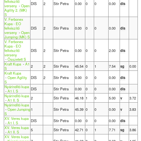
felkészítő
DIS
2
Stir Petra
0.00
0
0
0.00
dis
verseny
-
Open
Agility 2. (MK)
S
V. Ferbonex
Kupa - EO
felkészítő
DIS
2
Stir Petra
0.00
0
0
0.00
dis
verseny
-
Open
Jumping (MK) S
V. Ferbonex
Kupa - EO
felkészítő
DIS
2
Stir Petra
0.00
0
0
2.00
dis
verseny
-
Összetett S
Kraft Kupa
-
A1
2
2
Stir Petra
45.54
0
1
7.54
sg
0.00
S
Kraft Kupa
-
Open Agility
DIS
2
Stir Petra
0.00
0
0
0.00
dis
S
Nyárindító kupa
DIS
Stir Petra
0.00
0
0
0.00
dis
-
A1 I. S
Nyárindító kupa
2
Stir Petra
46.18
1
0
5.00
v
3.72
-
A1 II. S
Nyárindító kupa
-
Open Jumping
1
Stir Petra
45.39
0
0
0.00
v
3.83
S
XV. Veres kupa
DIS
Stir Petra
0.00
0
0
0.00
dis
-
A1 I. S
XV. Veres kupa
5
Stir Petra
42.71
0
1
7.71
sg
3.86
-
A1 II. S
XV. Veres kupa
-
Kúszóverseny
7
Stir Petra
41.68
0
0
3.68
v
4.05