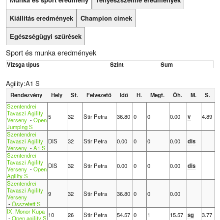
Kiállítás eredmények
Champion címek
Egészségügyi szűrések
Sport és munka eredmények
Vizsga típus
Szint
Sum
Agility:A1 S
Rendezvény
Hely
St.
Felvezető
Idő
H.
Megt.
Öh.
M.
S.
Szentendrei
Tavaszi Agility
5
32
Stir Petra
36.80
0
0
0.00
v
4.89
Verseny
-
Open
Jumping S
Szentendrei
Tavaszi Agility
DIS
32
Stir Petra
0.00
0
0
0.00
dis
Verseny
-
A1 S
Szentendrei
Tavaszi Agility
DIS
32
Stir Petra
0.00
0
0
0.00
dis
Verseny
-
Open
Agility S
Szentendrei
Tavaszi Agility
9
32
Stir Petra
36.80
0
0
0.00
Verseny
-
Összetett S
IX. Monor Kupa
10
26
Stir Petra
54.57
0
1
15.57
sg
3.77
-
Open agility S