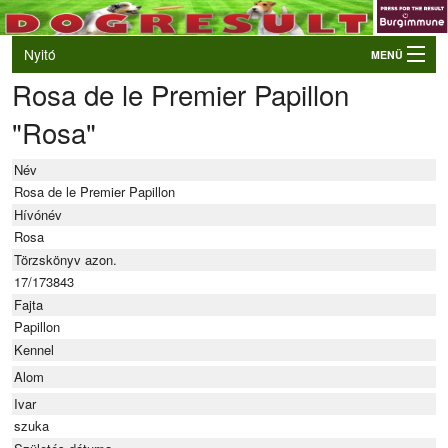
Nyitó
MENÜ
Rosa de le Premier Papillon
Belépés
"Rosa"
VB és EO válogatók
Élő eredmények
Név
Rendezvények
Rosa de le Premier Papillon
Hívónév
Kutyák
Rosa
Törzskönyv azon.
Tulajdonosok/Felvezetők
17/173843
Fajta
Papillon
Kennel
Alom
Ivar
szuka