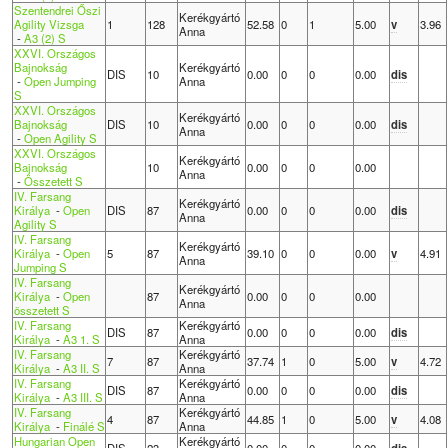
Szentendrei Őszi
Kerékgyártó
Agility Vizsga
1
128
52.58
0
1
5.00
v
3.96
Anna
-
A3 (2) S
XXVI. Országos
Bajnokság
Kerékgyártó
DIS
10
0.00
0
0
0.00
dis
-
Open Jumping
Anna
S
XXVI. Országos
Kerékgyártó
Bajnokság
DIS
10
0.00
0
0
0.00
dis
Anna
-
Open Agility S
XXVI. Országos
Kerékgyártó
Bajnokság
10
0.00
0
0
0.00
Anna
-
Összetett S
IV. Farsang
Kerékgyártó
Királya
-
Open
DIS
87
0.00
0
0
0.00
dis
Anna
Agility S
IV. Farsang
Kerékgyártó
Királya
-
Open
5
87
39.10
0
0
0.00
v
4.91
Anna
Jumping S
IV. Farsang
Kerékgyártó
Királya
-
Open
87
0.00
0
0
0.00
Anna
összetett S
IV. Farsang
Kerékgyártó
DIS
87
0.00
0
0
0.00
dis
Királya
-
A3 1. S
Anna
IV. Farsang
Kerékgyártó
7
87
37.74
1
0
5.00
v
4.72
Királya
-
A3 II. S
Anna
IV. Farsang
Kerékgyártó
DIS
87
0.00
0
0
0.00
dis
Királya
-
A3 III. S
Anna
IV. Farsang
Kerékgyártó
4
87
44.85
1
0
5.00
v
4.08
Királya
-
Finálé S
Anna
Hungarian Open
Kerékgyártó
DIS
23
0.00
0
0
0.00
dis