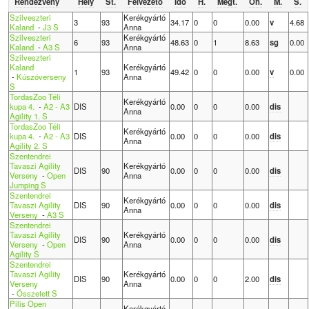
Rendezvény
Hely
St.
Felvezető
Idő
H.
Megt.
Öh.
M.
S.
Szilveszteri
Kerékgyártó
3
93
34.17
0
0
0.00
v
4.68
Kaland
-
J3 S
Anna
Szilveszteri
Kerékgyártó
6
93
48.63
0
1
8.63
sg
0.00
Kaland
-
A3 S
Anna
Szilveszteri
Kaland
Kerékgyártó
1
93
49.42
0
0
0.00
v
0.00
-
Kúszóverseny
Anna
S
TordasZoo Téli
Kerékgyártó
kupa 4.
-
A2 - A3
DIS
0.00
0
0
0.00
dis
Anna
Agility 1. S
TordasZoo Téli
Kerékgyártó
kupa 4.
-
A2 - A3
DIS
0.00
0
0
0.00
dis
Anna
Agility 2. S
Szentendrei
Tavaszi Agility
Kerékgyártó
DIS
90
0.00
0
0
0.00
dis
Verseny
-
Open
Anna
Jumping S
Szentendrei
Kerékgyártó
Tavaszi Agility
DIS
90
0.00
0
0
0.00
dis
Anna
Verseny
-
A3 S
Szentendrei
Tavaszi Agility
Kerékgyártó
DIS
90
0.00
0
0
0.00
dis
Verseny
-
Open
Anna
Agility S
Szentendrei
Tavaszi Agility
Kerékgyártó
DIS
90
0.00
0
0
2.00
dis
Verseny
Anna
-
Összetett S
Pilis Open
Kerékgyártó