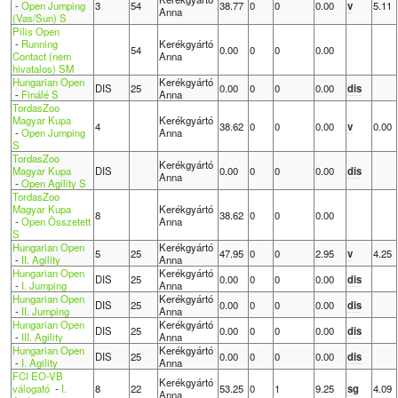
-
Open Jumping
3
54
38.77
0
0
0.00
v
5.11
Anna
(Vas/Sun) S
Pilis Open
-
Running
Kerékgyártó
54
0.00
0
0
0.00
Contact (nem
Anna
hivatalos) SM
Hungarian Open
Kerékgyártó
DIS
25
0.00
0
0
0.00
dis
-
Finálé S
Anna
TordasZoo
Magyar Kupa
Kerékgyártó
4
38.62
0
0
0.00
v
0.00
-
Open Jumping
Anna
S
TordasZoo
Kerékgyártó
Magyar Kupa
DIS
0.00
0
0
0.00
dis
Anna
-
Open Agility S
TordasZoo
Magyar Kupa
Kerékgyártó
8
38.62
0
0
0.00
-
Open Összetett
Anna
S
Hungarian Open
Kerékgyártó
5
25
47.95
0
0
2.95
v
4.25
-
II. Agility
Anna
Hungarian Open
Kerékgyártó
DIS
25
0.00
0
0
0.00
dis
-
I. Jumping
Anna
Hungarian Open
Kerékgyártó
DIS
25
0.00
0
0
0.00
dis
-
II. Jumping
Anna
Hungarian Open
Kerékgyártó
DIS
25
0.00
0
0
0.00
dis
-
III. Agility
Anna
Hungarian Open
Kerékgyártó
DIS
25
0.00
0
0
0.00
dis
-
I. Agility
Anna
FCI EO-VB
Kerékgyártó
válogató
-
I.
8
22
53.25
0
1
9.25
sg
4.09
Anna