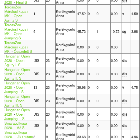
2020
-
Final S
Anna
TordasZoo
Márciusi kupa /
Kerékgyártó
1
47.52
0
0
0.00
v
4.59
MK
-
Open
Anna
Agility S
TordasZoo
Márciusi kupa /
Kerékgyártó
9
45.72
1
1
10.72
sg
3.98
MK
-
Open
Anna
Jumping S
TordasZoo
Kerékgyártó
Márciusi kupa /
0.00
0
0
0.00
Anna
MK
-
Összetett S
Hungarian Open
Kerékgyártó
2020
-
Open
DIS
23
0.00
0
0
0.00
dis
Anna
Agility I. S
Hungarian Open
Kerékgyártó
2020
-
Open
DIS
23
0.00
0
0
0.00
dis
Anna
Agility II. S
Hungarian Open
Kerékgyártó
2020
-
Open
13
23
39.98
0
0
0.00
v
4.75
Anna
Jumping I. S
Hungarian Open
Kerékgyártó
2020
-
Open
DIS
23
0.00
0
0
0.00
dis
Anna
Agility III. S
Hungarian Open
Kerékgyártó
2020
-
Open
DIS
23
0.00
0
0
0.00
dis
Anna
Jumping II. S
Smaragd kupa
Kerékgyártó
DIS
9
0.00
0
0
0.00
dis
2020.
-
A3 S
Anna
Smaragd kupa
Kerékgyártó
2020.
-
J3 1.futam
3
9
33.68
0
0
0.00
v
4.96
Anna