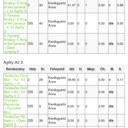
Királya / II. King
Kerékgyártó
3
40
41.47
0
1
5.00
v
3.98
of the Carneval
Anna
-
I. A1 Agility S
II. Farsang
Királya / II. King
Kerékgyártó
of the Carneval
DIS
40
0.00
0
0
0.00
dis
0.00
Anna
-
II. A1 Agility
S
II. Farsang
Királya / II. King
Kerékgyártó
of the Carneval
DIS
40
0.00
0
0
0.00
dis
0.00
Anna
-
Open
Jumping S
Agility:A2 S
Rendezvény
Hely
St.
Felvezető
Idő
H.
Megt.
Öh.
M.
S.
TordasZoo Őszi
Kerékgyártó
Muri
-
A2 - A3
2
29
39.93
0
0
0.00
v
4.11
Anna
Agility 1. S
TordasZoo Őszi
Kerékgyártó
Muri
-
A2 - A3
DIS
29
0.00
0
0
0.00
dis
Anna
Agility 2. S
Országos
Bajnokság
Kerékgyártó
DIS
9
0.00
0
0
2.00
dis
-
Összetett
Anna
Mini
TordasZoo Téli
Kerékgyártó
kupa 1.
-
Open
DIS
39
0.00
0
0
0.00
dis
Anna
Agility S