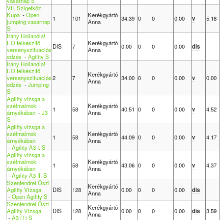
vasárnap S
VII. Szigetköz
Kupa
-
Open
Kerékgyártó
1
101
34.39
0
0
0.00
v
5.18
jumping vasárnap
Anna
S
Irány Hollandia!
EO felkészítő
Kerékgyártó
DIS
7
0.00
0
0
0.00
dis
versenyszituációs
Anna
edzés
-
Agility S
Irány Hollandia!
EO felkészítő
Kerékgyártó
versenyszituációs
2
7
34.00
0
0
0.00
v
0.00
Anna
edzés
-
Jumping
S
Agility vizsga a
szélmalmok
Kerékgyártó
1
58
40.51
0
0
0.00
v
4.52
árnyékában
-
J3
Anna
S
Agility vizsga a
szélmalmok
Kerékgyártó
1
58
44.09
0
0
0.00
v
4.17
árnyékában
Anna
-
Agility A3 I. S
Agility vizsga a
szélmalmok
Kerékgyártó
1
58
43.06
0
0
0.00
v
4.37
árnyékában
Anna
-
Agility A3 II. S
Szentendrei Őszi
Kerékgyártó
Agility Vizsga
DIS
128
0.00
0
0
0.00
dis
Anna
-
Open Agility S
Szentendrei Őszi
Kerékgyártó
Agility Vizsga
DIS
128
0.00
0
0
0.00
dis
3.59
Anna
-
A3 (1) S