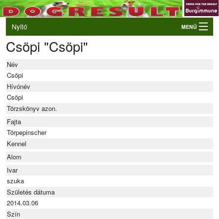
Nyitó
MENÜ
Csöpi "Csöpi"
Belépés
VB és EO válogatók
Név
Élő eredmények
Csöpi
Hívónév
Rendezvények
Csöpi
Törzskönyv azon.
Kutyák
Fajta
Tulajdonosok/Felvezetők
Törpepinscher
Kennel
Alom
Ivar
szuka
Születés dátuma
2014.03.06
Szín