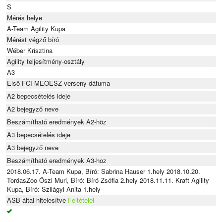
S
Mérés helye
A-Team Agility Kupa
Mérést végző bíró
Wéber Krisztina
Agility teljesítmény-osztály
A3
Első FCI-MEOESZ verseny dátuma
A2 bepecsételés ideje
A2 bejegyző neve
Beszámítható eredmények A2-höz
A3 bepecsételés ideje
A3 bejegyző neve
Beszámítható eredmények A3-hoz
2018.06.17. A-Team Kupa, Bíró: Sabrina Hauser 1.hely 2018.10.20.
TordasZoo Őszi Muri, Bíró: Bíró Zsófia 2.hely 2018.11.11. Kraft Agility
Kupa, Bíró: Szilágyi Anita 1.hely
ASB által hitelesítve
Feltételei