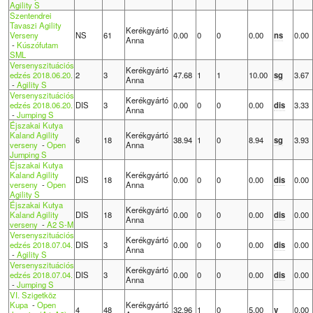
Agility S
Szentendrei
Tavaszi Agility
Kerékgyártó
Verseny
NS
61
0.00
0
0
0.00
ns
0.00
Anna
-
Kúszófutam
SML
Versenyszituációs
Kerékgyártó
edzés 2018.06.20.
2
3
47.68
1
1
10.00
sg
3.67
Anna
-
Agility S
Versenyszituációs
Kerékgyártó
edzés 2018.06.20.
DIS
3
0.00
0
0
0.00
dis
3.33
Anna
-
Jumping S
Éjszakai Kutya
Kaland Agility
Kerékgyártó
6
18
38.94
1
0
8.94
sg
3.93
verseny
-
Open
Anna
Jumping S
Éjszakai Kutya
Kaland Agility
Kerékgyártó
DIS
18
0.00
0
0
0.00
dis
0.00
verseny
-
Open
Anna
Agility S
Éjszakai Kutya
Kerékgyártó
Kaland Agility
DIS
18
0.00
0
0
0.00
dis
0.00
Anna
verseny
-
A2 S-M
Versenyszituációs
Kerékgyártó
edzés 2018.07.04.
DIS
3
0.00
0
0
0.00
dis
0.00
Anna
-
Agility S
Versenyszituációs
Kerékgyártó
edzés 2018.07.04.
DIS
3
0.00
0
0
0.00
dis
0.00
Anna
-
Jumping S
VI. Szigetköz
Kupa
-
Open
Kerékgyártó
4
48
32.96
1
0
5.00
v
0.00