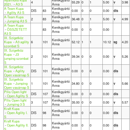
4
55.29
0
1
5.00
v
3.98
2021.
-
A3 S
Anna
A-Team Kupa
Kerékgyártó
DIS
83
0.00
0
0
0.00
dis
-
Agility A3 S
Anna
A-Team Kupa
Kerékgyártó
2
83
36.48
0
1
5.00
v
4.99
-
Jumping A3 S
Anna
A-Team Kupa
Kerékgyártó
-
ÖSSZETETT
83
0.00
0
0
0.00
Anna
A3 S
IX. Szigetköz
Kerékgyártó
Kupa
-
A3 agility
6
101
52.12
1
1
10.12
sg
4.20
Anna
szombat S
IX. Szigetköz
Kupa
-
J3
Kerékgyártó
2
101
39.34
0
0
0.00
v
5.26
jumping szombat
Anna
S
IX. Szigetköz
Kerékgyártó
Kupa
-
Agility
DIS
101
0.00
0
0
0.00
dis
Anna
Open vasárnap S
IX. Szigetköz
Kerékgyártó
Kupa
-
Jumping
1
101
34.80
0
0
0.00
v
5.66
Anna
Open vasárnap S
Pilis Open light
Kerékgyártó
DIS
107
0.00
0
0
0.00
dis
-
Open Agility S
Anna
Pilis Open light
Kerékgyártó
3
107
35.00
0
0
0.00
v
5.57
-
Jumping 3 S
Anna
Kraft Kupa
Kerékgyártó
-
Open Agility I.
DIS
98
0.00
0
0
0.00
dis
Anna
S
Kraft Kupa
Kerékgyártó
-
Open Agility II.
DIS
98
0.00
0
0
0.00
dis
Anna
S