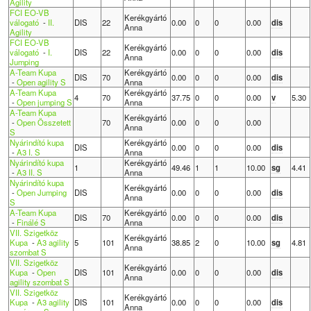
Agility
FCI EO-VB
Kerékgyártó
válogató
-
II.
DIS
22
0.00
0
0
0.00
dis
Anna
Agility
FCI EO-VB
Kerékgyártó
válogató
-
I.
DIS
22
0.00
0
0
0.00
dis
Anna
Jumping
A-Team Kupa
Kerékgyártó
DIS
70
0.00
0
0
0.00
dis
-
Open agility S
Anna
A-Team Kupa
Kerékgyártó
4
70
37.75
0
0
0.00
v
5.30
-
Open jumping S
Anna
A-Team Kupa
Kerékgyártó
-
Open Összetett
70
0.00
0
0
0.00
Anna
S
Nyárindító kupa
Kerékgyártó
DIS
0.00
0
0
0.00
dis
-
A3 I. S
Anna
Nyárindító kupa
Kerékgyártó
1
49.46
1
1
10.00
sg
4.41
-
A3 II. S
Anna
Nyárindító kupa
Kerékgyártó
-
Open Jumping
DIS
0.00
0
0
0.00
dis
Anna
S
A-Team Kupa
Kerékgyártó
DIS
70
0.00
0
0
0.00
dis
-
Finálé S
Anna
VII. Szigetköz
Kerékgyártó
Kupa
-
A3 agility
5
101
38.85
2
0
10.00
sg
4.81
Anna
szombat S
VII. Szigetköz
Kerékgyártó
Kupa
-
Open
DIS
101
0.00
0
0
0.00
dis
Anna
agility szombat S
VII. Szigetköz
Kerékgyártó
Kupa
-
A3 agility
DIS
101
0.00
0
0
0.00
dis
Anna