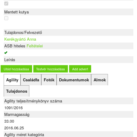
Mentett kutya
Tulajdonos/Felvezető
Kerékgyártó Anna
ASB hiteles
Feltételei
Leírás
Utód hozzáadása
Testvér hozzáadása
Add advert
Agility
Családfa
Fotók
Dokumentumok
Almok
Tulajdonos
Agility teljesítménykönyv száma
1091/2016
Marmagasság
33.00
2016.06.25
Agility méret kategória