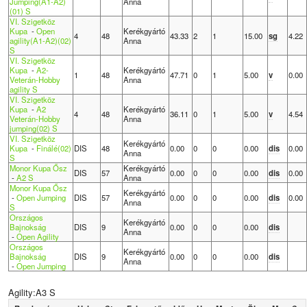
Jumping(A1-A2)
Anna
(01) S
VI. Szigetköz
Kupa
-
Open
Kerékgyártó
4
48
43.33
2
1
15.00
sg
4.22
agility(A1-A2)(02)
Anna
S
VI. Szigetköz
Kupa
-
A2-
Kerékgyártó
1
48
47.71
0
1
5.00
v
0.00
Veterán-Hobby
Anna
agility S
VI. Szigetköz
Kupa
-
A2
Kerékgyártó
4
48
36.11
0
1
5.00
v
4.54
Veterán-Hobby
Anna
jumping(02) S
VI. Szigetköz
Kerékgyártó
Kupa
-
Finálé(02)
DIS
48
0.00
0
0
0.00
dis
0.00
Anna
S
Monor Kupa Ősz
Kerékgyártó
DIS
57
0.00
0
0
0.00
dis
0.00
-
A2 S
Anna
Monor Kupa Ősz
Kerékgyártó
-
Open Jumping
DIS
57
0.00
0
0
0.00
dis
0.00
Anna
S
Országos
Kerékgyártó
Bajnokság
DIS
9
0.00
0
0
0.00
dis
Anna
-
Open Agility
Országos
Kerékgyártó
Bajnokság
DIS
9
0.00
0
0
0.00
dis
Anna
-
Open Jumping
Agility:A3 S