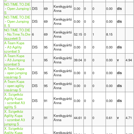
NO.TIME.TO.DIE
Kerékgyártó
-
Open Jumping I.
DIS
69
0.00
0
0
0.00
dis
Anna
S
NO.TIME.TO.DIE
Kerékgyártó
-
Open Jumping
DIS
69
0.00
0
0
0.00
dis
Anna
II. S
NO.TIME.TO.DIE
Kerékgyártó
-
No.Time.To.Die
6
69
52.15
0
1
8.15
Anna
összetett S
A-Team Kupa
Kerékgyártó
-
A3 Agility
DIS
95
0.00
0
0
0.00
dis
Anna
szombat S
A-Team Kupa
Kerékgyártó
-
A3 Jumping
1
95
39.04
0
0
0.00
v
4.94
Anna
szombat S
A-Team Kupa
Kerékgyártó
-
open jumping
DIS
95
0.00
0
0
0.00
dis
Anna
vasárnap S
A-Team Kupa
Kerékgyártó
-
open agility
DIS
95
0.00
0
0
0.00
dis
Anna
vasárnap S
X. Szigetköz
Agility Kupa
Kerékgyártó
DIS
91
0.00
0
0
0.00
dis
-
szombat A3
Anna
agility S
X. Szigetköz
Agility Kupa
Kerékgyártó
2
91
44.61
0
0
0.61
v
4.71
-
szombat A3
Anna
jumping S
X. Szigetköz
Agility Kupa
Kerékgyártó