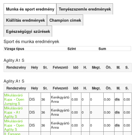
Munka és sport eredmény
Tenyészszemle eredmények
Kiállítás eredmények
Champion címek
Egészségügyi szűrések
Sport és munka eredmények
Vizsga típus
Szint
Sum
Agility:A1 S
Rendezvény
Hely
St.
Felvezető
Idő
H.
Megt.
Öh.
M.
S.
Agility:A1 S
Rendezvény
Hely
St.
Felvezető
Idő
H.
Megt.
Öh.
M.
S.
Mikulásváró
Kerékgyártó
Kupa
-
Open
DIS
36
0.00
0
0
0.00
dis
0.00
Anna
Jumping S
Mikulásváró
Kerékgyártó
Kupa
-
A1
DIS
36
0.00
0
0
0.00
dis
0.00
Anna
Agility S
Mikulásváró
Kerékgyártó
Kupa
-
Open
DIS
36
0.00
0
0
0.00
dis
0.00
Anna
Agility S
II. Farsang