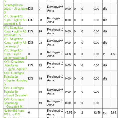
S
Smaragd kupa
Kerékgyártó
2020.
-
J3 2.futam
DIS
9
0.00
0
0
0.00
dis
Anna
S
VIII. Szigetköz
Kerékgyártó
Kupa
-
agility A3
DIS
98
0.00
0
0
0.00
dis
Anna
szombat 1. S
VIII. Szigetköz
Kerékgyártó
Kupa
-
agility A3
DIS
98
0.00
0
0
0.00
dis
Anna
szombat 2. S
VIII. Szigetköz
Kerékgyártó
Kupa
-
agility A3
DIS
98
0.00
0
0
0.00
dis
Anna
vasárnap S
VIII. Szigetköz
Kerékgyártó
Kupa
-
Open
3
98
44.88
0
0
0.00
v
4.59
Anna
agility vasárnap S
XVII. Országos
Kerékgyártó
Bajnokság
DIS
19
0.00
0
0
0.00
dis
Anna
-
Egyéni Agility S
XVII. Országos
Bajnokság
Kerékgyártó
DIS
19
0.00
0
0
0.00
dis
-
Egyéni Jumping
Anna
S
XVII. Országos
Kerékgyártó
Bajnokság
19
0.00
0
0
0.00
Anna
-
Small Összetett
XVII. Országos
Kerékgyártó
Bajnokság
19
0.00
0
0
0.00
Anna
-
Összetett M+
Nyárindító kupa
Kerékgyártó
6
46.58
0
2
12.58
sg
3.89
2021.
-
J3 S
Anna
Nyárindító kupa
Kerékgyártó