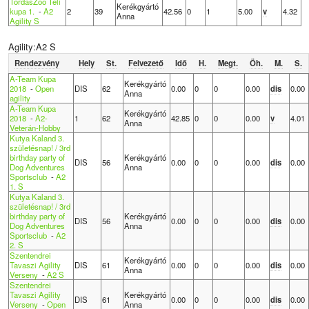
TordasZoo Téli
Kerékgyártó
kupa 1.
-
A2
2
39
42.56
0
1
5.00
v
4.32
Anna
Agility S
Agility:A2 S
Rendezvény
Hely
St.
Felvezető
Idő
H.
Megt.
Öh.
M.
S.
A-Team Kupa
Kerékgyártó
2018
-
Open
DIS
62
0.00
0
0
0.00
dis
0.00
Anna
agility
A-Team Kupa
Kerékgyártó
2018
-
A2-
1
62
42.85
0
0
0.00
v
4.01
Anna
Veterán-Hobby
Kutya Kaland 3.
születésnap! / 3rd
birthday party of
Kerékgyártó
DIS
56
0.00
0
0
0.00
dis
0.00
Dog Adventures
Anna
Sportsclub
-
A2
1. S
Kutya Kaland 3.
születésnap! / 3rd
birthday party of
Kerékgyártó
DIS
56
0.00
0
0
0.00
dis
0.00
Dog Adventures
Anna
Sportsclub
-
A2
2. S
Szentendrei
Kerékgyártó
Tavaszi Agility
DIS
61
0.00
0
0
0.00
dis
0.00
Anna
Verseny
-
A2 S
Szentendrei
Tavaszi Agility
Kerékgyártó
DIS
61
0.00
0
0
0.00
dis
0.00
Verseny
-
Open
Anna