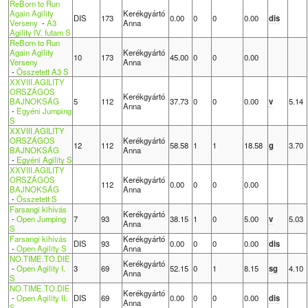
ReBorn to Run
Again Agility
Kerékgyártó
DIS
173
0.00
0
0
0.00
dis
Verseny
-
A3
Anna
Agility IV. futam S
ReBorn to Run
Again Agility
Kerékgyártó
10
173
45.00
0
0
0.00
Verseny
Anna
-
Összetett A3 S
XXVIII.AGILITY
ORSZÁGOS
Kerékgyártó
BAJNOKSÁG
5
112
37.73
0
0
0.00
v
5.14
Anna
-
Egyéni Jumping
S
XXVIII.AGILITY
ORSZÁGOS
Kerékgyártó
12
112
58.58
1
1
18.58
g
3.70
BAJNOKSÁG
Anna
-
Egyéni Agility S
XXVIII.AGILITY
ORSZÁGOS
Kerékgyártó
112
0.00
0
0
0.00
BAJNOKSÁG
Anna
-
Összetett S
Farsangi kihívás
Kerékgyártó
-
Open Jumping
7
93
38.15
1
0
5.00
v
5.03
Anna
S
Farsangi kihívás
Kerékgyártó
DIS
93
0.00
0
0
0.00
dis
-
Open Agility S
Anna
NO.TIME.TO.DIE
Kerékgyártó
-
Open Agility I.
3
69
52.15
0
1
8.15
sg
4.10
Anna
S
NO.TIME.TO.DIE
Kerékgyártó
-
Open Agility II.
DIS
69
0.00
0
0
0.00
dis
Anna
S