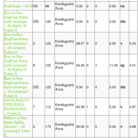
Kerékgyártó
Kraft Kupa
-
A3 S
NS
98
0.00
0
0
0.00
ns
Anna
Born to Run -
DogFlow Aréna
Kerékgyártó
nyitó versenye
DIS
125
0.00
0
0
0.00
dis
Anna
-
A3 Agility III.
Futam S
Born to Run -
DogFlow Aréna
Kerékgyártó
nyitó versenye
3
125
38.57
0
0
0.00
v
5.24
Anna
-
J3 Jumping
Futam S
Born to Run -
DogFlow Aréna
Kerékgyártó
nyitó versenye
9
125
54.40
0
1
11.40
sg
4.01
Anna
-
A3 Agility IV.
Futam S
Born to Run -
DogFlow Aréna
Kerékgyártó
nyitó versenye
DIS
125
0.00
0
0
0.00
dis
Anna
-
J3 Jumping II.
Futam S
XXVIII.AGILITY
ORSZÁGOS
Kerékgyártó
7
112
40.08
1
0
5.00
v
4.87
BAJNOKSÁG
Anna
-
Finálé S
ReBorn to Run
Again Agility
Kerékgyártó
Verseny
-
J3
2
173
45.00
0
0
0.00
v
4.89
Anna
Jumping II. futam
S