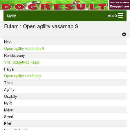
Nyitó
MENÜ
Futam : Open agility vasárnap S
Belépés
VB és EO válogatók
Név
Élő eredmények
Open agility vasárnap S
Rendezvények
Rendezvény
VIII. Szigetköz Kupa
Kutyák
Pálya
Open agility vasárnap
Tulajdonosok/Felvezetők
Típus
Agility
Osztály
Nyílt
Méret
Small
Bíró