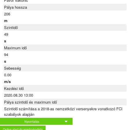
Pavol Vakonič
Pálya hossza
206
m
Szintidő
49
s
Maximum idő
94
s
Sebesség
0.00
m/s
Kezdési idő
2020.08.30 13:00
Pálya szintidő és maximum idő
Szintidő számítása a 2018-as nemzetközi versenyekre vonatkozó FCI
szabályok alapján
Nyomtatás
Online start és eredménylista