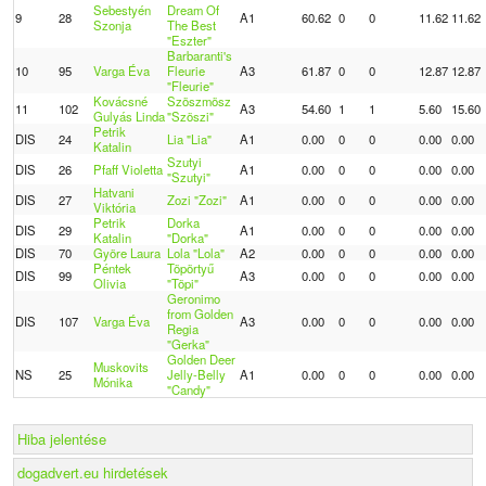
Sebestyén
Dream Of
9
28
A1
60.62
0
0
11.62
11.62
Szonja
The Best
"Eszter"
Barbaranti's
10
95
Varga Éva
Fleurie
A3
61.87
0
0
12.87
12.87
"Fleurie"
Kovácsné
Szöszmösz
11
102
A3
54.60
1
1
5.60
15.60
Gulyás Linda
"Szöszi"
Petrik
DIS
24
Lia "Lia"
A1
0.00
0
0
0.00
0.00
Katalin
Szutyi
DIS
26
Pfaff Violetta
A1
0.00
0
0
0.00
0.00
"Szutyi"
Hatvani
DIS
27
Zozi "Zozi"
A1
0.00
0
0
0.00
0.00
Viktória
Petrik
Dorka
DIS
29
A1
0.00
0
0
0.00
0.00
Katalin
"Dorka"
DIS
70
Györe Laura
Lola "Lola"
A2
0.00
0
0
0.00
0.00
Péntek
Töpörtyű
DIS
99
A3
0.00
0
0
0.00
0.00
Olivia
"Töpi"
Geronimo
from Golden
DIS
107
Varga Éva
A3
0.00
0
0
0.00
0.00
Regia
"Gerka"
Golden Deer
Muskovits
NS
25
Jelly-Belly
A1
0.00
0
0
0.00
0.00
Mónika
"Candy"
Hiba jelentése
dogadvert.eu hirdetések