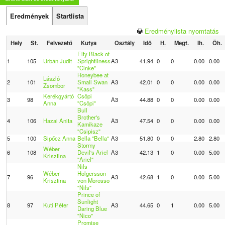
Eredmények
Startlista
Eredménylista nyomtatás
Hely
St.
Felvezető
Kutya
Osztály
Idő
H.
Megt.
Ih.
Öh.
Elfy Black of
1
105
Urbán Judit
Sprightliness
A3
41.94
0
0
0.00
0.00
"Cinke"
Honeybee at
László
2
101
Small Swan
A3
42.01
0
0
0.00
0.00
Zsombor
"Kass"
Kerékgyártó
Csöpi
3
98
A3
44.88
0
0
0.00
0.00
Anna
"Csöpi"
Bull
Brother's
4
106
Hazai Anita
A3
47.54
0
0
0.00
0.00
Kamikaze
"Csipisz"
5
100
Sipőcz Anna
Bella "Bella"
A3
51.80
0
0
2.80
2.80
Stormy
Wéber
6
108
Devil's Ariel
A3
42.13
1
0
0.00
5.00
Krisztina
"Ariel"
Nils
Wéber
Holgersson
7
96
A3
42.68
1
0
0.00
5.00
Krisztina
von Morosso
"Nils"
Prince of
Sunlight
8
97
Kuti Péter
A3
44.65
0
1
0.00
5.00
Daring Blue
"Nico"
Promise