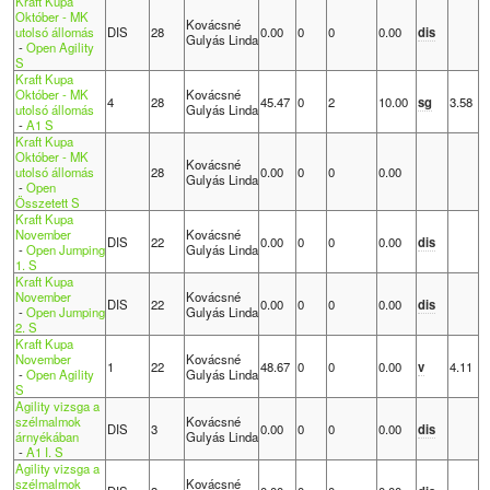
Kraft Kupa
Október - MK
Kovácsné
utolsó állomás
DIS
28
0.00
0
0
0.00
dis
Gulyás Linda
-
Open Agility
S
Kraft Kupa
Október - MK
Kovácsné
4
28
45.47
0
2
10.00
sg
3.58
utolsó állomás
Gulyás Linda
-
A1 S
Kraft Kupa
Október - MK
Kovácsné
utolsó állomás
28
0.00
0
0
0.00
Gulyás Linda
-
Open
Összetett S
Kraft Kupa
November
Kovácsné
DIS
22
0.00
0
0
0.00
dis
-
Open Jumping
Gulyás Linda
1. S
Kraft Kupa
November
Kovácsné
DIS
22
0.00
0
0
0.00
dis
-
Open Jumping
Gulyás Linda
2. S
Kraft Kupa
November
Kovácsné
1
22
48.67
0
0
0.00
v
4.11
-
Open Agility
Gulyás Linda
S
Agility vizsga a
szélmalmok
Kovácsné
DIS
3
0.00
0
0
0.00
dis
árnyékában
Gulyás Linda
-
A1 I. S
Agility vizsga a
szélmalmok
Kovácsné