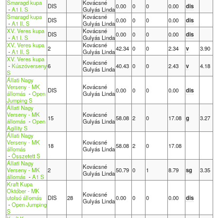
Smaragd kupa
Kovácsné
DIS
0.00
0
0
0.00
dis
-
A1 I. S
Gulyás Linda
Smaragd kupa
Kovácsné
DIS
0.00
0
0
0.00
dis
-
A1 II. S
Gulyás Linda
XV. Veres kupa
Kovácsné
DIS
0.00
0
0
0.00
dis
-
A1 I. S
Gulyás Linda
XV. Veres kupa
Kovácsné
2
42.34
0
0
2.34
v
3.90
-
A1 II. S
Gulyás Linda
XV. Veres kupa
Kovácsné
-
Kúszóverseny
6
40.43
0
0
2.43
v
4.18
Gulyás Linda
S
Állati Nagy
Verseny - MK
Kovácsné
DIS
0.00
0
0
0.00
dis
állomás
-
Open
Gulyás Linda
Jumping S
Állati Nagy
Verseny - MK
Kovácsné
15
58.08
2
0
17.08
g
3.27
állomás
-
Open
Gulyás Linda
Agility S
Állati Nagy
Verseny - MK
Kovácsné
18
58.08
2
0
17.08
állomás
Gulyás Linda
-
Összetett S
Állati Nagy
Kovácsné
Verseny - MK
2
50.79
0
1
8.79
sg
3.35
Gulyás Linda
állomás
-
A1 S
Kraft Kupa
Október - MK
Kovácsné
utolsó állomás
DIS
28
0.00
0
0
0.00
dis
Gulyás Linda
-
Open Jumping
S