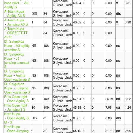
Kovácsné
kupa 2021.
-
A3 -
2
60.34
0
0
0.00
v
3.31
Gulyás Linda
Agility S
A-Team Kupa
Kovácsné
DIS
84
0.00
0
0
0.00
dis
-
Agility A3 S
Gulyás Linda
A-Team Kupa
Kovácsné
1
84
46.65
0
0
0.00
v
3.90
-
Jumping A3 S
Gulyás Linda
A-Team Kupa
Kovácsné
-
ÖSSZETETT
84
0.00
0
0
0.00
Gulyás Linda
A3 S
IX. Szigetköz
Kovácsné
Kupa
-
A3 agility
NS
108
0.00
0
0
0.00
ns
Gulyás Linda
szombat S
IX. Szigetköz
Kupa
-
J3
Kovácsné
NS
108
0.00
0
0
0.00
ns
jumping szombat
Gulyás Linda
S
IX. Szigetköz
Kovácsné
Kupa
-
Agility
NS
108
0.00
0
0
0.00
ns
Gulyás Linda
Open vasárnap S
IX. Szigetköz
Kovácsné
Kupa
-
Jumping
NS
108
0.00
0
0
0.00
ns
Gulyás Linda
Open vasárnap S
Pilis Open light
Kovácsné
12
109
67.94
0
2
26.94
nc
3.22
-
Open Agility S
Gulyás Linda
Pilis Open light
Kovácsné
10
109
45.98
0
0
7.98
sg
4.24
-
Jumping 3 S
Gulyás Linda
Kraft Kupa
Kovácsné
-
Open Agility S,
DIS
81
0.00
0
0
0.00
dis
Gulyás Linda
M - S
Kraft Kupa
Kovácsné
-
Open Jumping
9
81
64.16
0
2
31.16
nc
2.95
Gulyás Linda