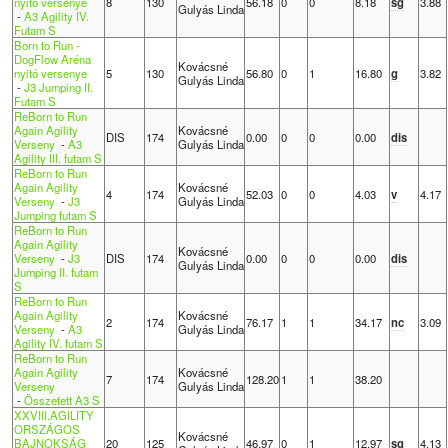
nyitó versenye
8
130
56.18
0
0
8.18
sg
3.88
Gulyás Linda
-
A3 Agility IV.
Futam S
Born to Run -
DogFlow Aréna
Kovácsné
nyitó versenye
5
130
56.80
0
1
16.80
g
3.82
Gulyás Linda
-
J3 Jumping II.
Futam S
ReBorn to Run
Again Agility
Kovácsné
DIS
174
0.00
0
0
0.00
dis
Verseny
-
A3
Gulyás Linda
Agility III. futam S
ReBorn to Run
Again Agility
Kovácsné
4
174
52.03
0
0
4.03
v
4.17
Verseny
-
J3
Gulyás Linda
Jumping futam S
ReBorn to Run
Again Agility
Kovácsné
Verseny
-
J3
DIS
174
0.00
0
0
0.00
dis
Gulyás Linda
Jumping II. futam
S
ReBorn to Run
Again Agility
Kovácsné
2
174
76.17
1
1
34.17
nc
3.09
Verseny
-
A3
Gulyás Linda
Agility IV. futam S
ReBorn to Run
Again Agility
Kovácsné
7
174
128.20
1
1
38.20
Verseny
Gulyás Linda
-
Összetett A3 S
XXVIII.AGILITY
ORSZÁGOS
Kovácsné
BAJNOKSÁG
20
125
46.97
0
1
12.97
sg
4.13