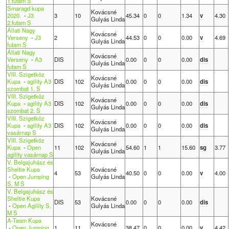
1.futam S
Smaragd kupa
Kovácsné
2020.
-
J3
3
10
45.34
0
0
1.34
v
4.30
Gulyás Linda
2.futam S
Állati Nagy
Kovácsné
Verseny
-
J3
2
44.53
0
0
0.00
v
4.69
Gulyás Linda
futam S
Állati Nagy
Kovácsné
Verseny
-
A3
DIS
0.00
0
0
0.00
dis
Gulyás Linda
futam S
VIII. Szigetköz
Kovácsné
Kupa
-
agility A3
DIS
102
0.00
0
0
0.00
dis
Gulyás Linda
szombat 1. S
VIII. Szigetköz
Kovácsné
Kupa
-
agility A3
DIS
102
0.00
0
0
0.00
dis
Gulyás Linda
szombat 2. S
VIII. Szigetköz
Kovácsné
Kupa
-
agility A3
DIS
102
0.00
0
0
0.00
dis
Gulyás Linda
vasárnap S
VIII. Szigetköz
Kovácsné
Kupa
-
Open
11
102
54.60
1
1
15.60
sg
3.77
Gulyás Linda
agility vasárnap S
V. Belgajuhász és
Sheltie Kupa
Kovácsné
4
53
40.50
0
0
0.00
v
4.00
-
Open Jumping
Gulyás Linda
S, M S
V. Belgajuhász és
Sheltie Kupa
Kovácsné
DIS
53
0.00
0
0
0.00
dis
-
Open Agility S,
Gulyás Linda
M S
A-Team Kupa
Kovácsné
-
Open Jumping
1
11
38.47
0
0
0.00
v
4.42