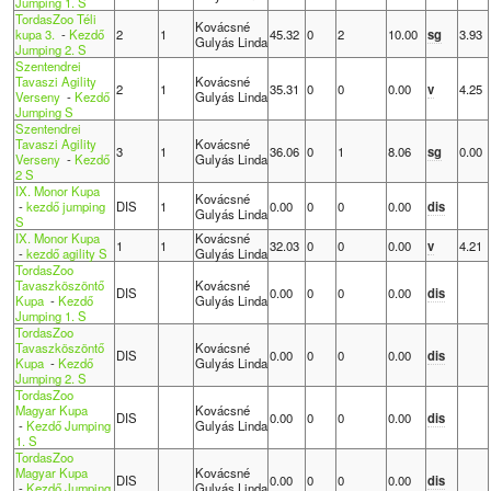
Jumping 1. S
TordasZoo Téli
Kovácsné
kupa 3.
-
Kezdő
2
1
45.32
0
2
10.00
sg
3.93
Gulyás Linda
Jumping 2. S
Szentendrei
Tavaszi Agility
Kovácsné
2
1
35.31
0
0
0.00
v
4.25
Verseny
-
Kezdő
Gulyás Linda
Jumping S
Szentendrei
Tavaszi Agility
Kovácsné
3
1
36.06
0
1
8.06
sg
0.00
Verseny
-
Kezdő
Gulyás Linda
2 S
IX. Monor Kupa
Kovácsné
-
kezdő jumping
DIS
1
0.00
0
0
0.00
dis
Gulyás Linda
S
IX. Monor Kupa
Kovácsné
1
1
32.03
0
0
0.00
v
4.21
-
kezdő agility S
Gulyás Linda
TordasZoo
Tavaszköszöntő
Kovácsné
DIS
0.00
0
0
0.00
dis
Kupa
-
Kezdő
Gulyás Linda
Jumping 1. S
TordasZoo
Tavaszköszöntő
Kovácsné
DIS
0.00
0
0
0.00
dis
Kupa
-
Kezdő
Gulyás Linda
Jumping 2. S
TordasZoo
Magyar Kupa
Kovácsné
DIS
0.00
0
0
0.00
dis
-
Kezdő Jumping
Gulyás Linda
1. S
TordasZoo
Magyar Kupa
Kovácsné
DIS
0.00
0
0
0.00
dis
-
Kezdő Jumping
Gulyás Linda