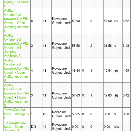
Agility 2 szombat
S
Agility
Oktoberfest
(powered by Pilis
Kovácsné
8
111
52.00
1
0
57.00
nc
3.62
Open)
-
Open
Gulyás Linda
Jumping szombat
S
Agility
Oktoberfest
(powered by Pilis
Kovácsné
2
111
58.58
1
2
21.58
g
3.48
Open)
-
A3
Gulyás Linda
Jumping
vasárnap S
Agility
Oktoberfest
(powered by Pilis
Kovácsné
4
111
49.84
0
1
10.84
sg
4.09
Open)
-
Open
Gulyás Linda
Agility vasárnap
S
Agility
Oktoberfest
(powered by Pilis
Kovácsné
3
111
57.63
0
1
12.63
sg
3.42
Open)
-
Finálé
Gulyás Linda
Agility vasárnap
S
TordasZoo őszi
Kovácsné
kupa
-
A3 Agility
1
49
50.65
0
0
0.00
v
0.00
Gulyás Linda
S
TordasZoo őszi
Kovácsné
kupa
-
Open
DIS
49
0.00
0
0
0.00
dis
Gulyás Linda
Jumping S