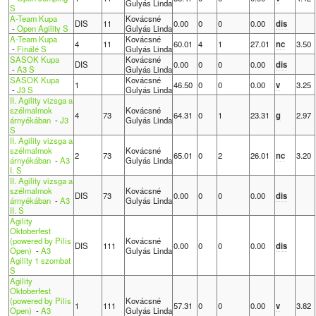
Gulyás Linda
S
A-Team Kupa
Kovácsné
DIS
11
0.00
0
0
0.00
dis
-
Open Agility S
Gulyás Linda
A-Team Kupa
Kovácsné
4
11
60.01
4
1
27.01
nc
3.50
-
Finálé S
Gulyás Linda
SASOK Kupa
Kovácsné
DIS
0.00
0
0
0.00
dis
-
A3 S
Gulyás Linda
SASOK Kupa
Kovácsné
1
46.50
0
0
0.00
v
3.25
-
J3 S
Gulyás Linda
II. Agility vizsga a
szélmalmok
Kovácsné
4
73
64.31
0
1
23.31
g
2.97
árnyékában
-
J3
Gulyás Linda
S
II. Agility vizsga a
szélmalmok
Kovácsné
2
73
65.01
0
2
26.01
nc
3.20
árnyékában
-
A3
Gulyás Linda
I. S
II. Agility vizsga a
szélmalmok
Kovácsné
DIS
73
0.00
0
0
0.00
dis
árnyékában
-
A3
Gulyás Linda
II. S
Agility
Oktoberfest
(powered by Pilis
Kovácsné
DIS
111
0.00
0
0
0.00
dis
Open)
-
A3
Gulyás Linda
Agility 1 szombat
S
Agility
Oktoberfest
(powered by Pilis
Kovácsné
1
111
57.31
0
0
0.00
v
3.82
Open)
-
A3
Gulyás Linda