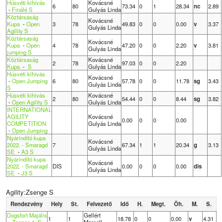
Húsvéti kihívás
Kovácsné
6
80
73.34
0
1
28.34
nc
2.89
-
Finálé S
Gulyás Linda
Köztársaság
Kovácsné
Kupa
-
Open
3
78
49.83
0
0
0.00
v
3.37
Gulyás Linda
Agility S
Köztársaság
Kovácsné
Kupa
-
Open
4
78
47.20
0
0
2.20
v
3.81
Gulyás Linda
jumping S
Köztársaság
Kovácsné
2
78
97.03
0
0
2.20
Kupa
-
S
Gulyás Linda
Húsvéti kihívás
Kovácsné
-
Open Jumping
6
80
57.78
0
0
11.78
sg
3.43
Gulyás Linda
S
Húsvéti kihívás
Kovácsné
2
80
54.44
0
0
8.44
sg
3.82
-
Open Agility S
Gulyás Linda
INTERNATIONAL
AGILITY
Kovácsné
0.00
0
0
0.00
COMPETITION
Gulyás Linda
-
Open Jumping
Nyárindító kupa
Kovácsné
2022. - Smaragd
7
67.34
1
1
20.34
g
3.13
Gulyás Linda
SE
-
A3 S
Nyárindító kupa
Kovácsné
2022. - Smaragd
DIS
0.00
0
0
0.00
dis
Gulyás Linda
SE
-
J3 S
Agility:Zsenge S
Rendezvény
Hely
St.
Felvezető
Idő
H.
Megt.
Öh.
M.
S.
Dogsfort Majális
Gellért
1
1
18.78
0
0
0.00
v
4.31
-
Zsenge 1. S
Marcell