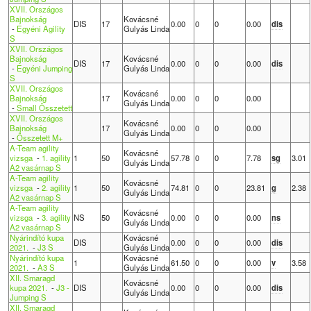
XVII. Országos
Bajnokság
Kovácsné
DIS
17
0.00
0
0
0.00
dis
-
Egyéni Agility
Gulyás Linda
S
XVII. Országos
Bajnokság
Kovácsné
DIS
17
0.00
0
0
0.00
dis
-
Egyéni Jumping
Gulyás Linda
S
XVII. Országos
Kovácsné
Bajnokság
17
0.00
0
0
0.00
Gulyás Linda
-
Small Összetett
XVII. Országos
Kovácsné
Bajnokság
17
0.00
0
0
0.00
Gulyás Linda
-
Összetett M+
A-Team agility
Kovácsné
vizsga
-
1. agility
1
50
57.78
0
0
7.78
sg
3.01
Gulyás Linda
A2 vasárnap S
A-Team agility
Kovácsné
vizsga
-
2. agility
1
50
74.81
0
0
23.81
g
2.38
Gulyás Linda
A2 vasárnap S
A-Team agility
Kovácsné
vizsga
-
3. agility
NS
50
0.00
0
0
0.00
ns
Gulyás Linda
A2 vasárnap S
Nyárindító kupa
Kovácsné
DIS
0.00
0
0
0.00
dis
2021.
-
J3 S
Gulyás Linda
Nyárindító kupa
Kovácsné
1
61.50
0
0
0.00
v
3.58
2021.
-
A3 S
Gulyás Linda
XII. Smaragd
Kovácsné
kupa 2021.
-
J3 -
DIS
0.00
0
0
0.00
dis
Gulyás Linda
Jumping S
XII. Smaragd