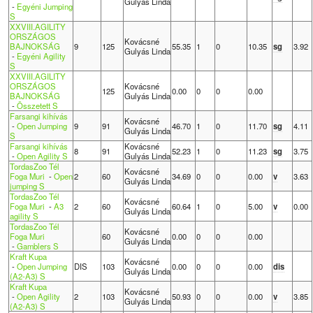
Gulyás Linda
-
Egyéni Jumping
S
XXVIII.AGILITY
ORSZÁGOS
Kovácsné
BAJNOKSÁG
9
125
55.35
1
0
10.35
sg
3.92
Gulyás Linda
-
Egyéni Agility
S
XXVIII.AGILITY
ORSZÁGOS
Kovácsné
125
0.00
0
0
0.00
BAJNOKSÁG
Gulyás Linda
-
Összetett S
Farsangi kihívás
Kovácsné
-
Open Jumping
9
91
46.70
1
0
11.70
sg
4.11
Gulyás Linda
S
Farsangi kihívás
Kovácsné
8
91
52.23
1
0
11.23
sg
3.75
-
Open Agility S
Gulyás Linda
TordasZoo Tél
Kovácsné
Foga Muri
-
Open
2
60
34.69
0
0
0.00
v
3.63
Gulyás Linda
jumping S
TordasZoo Tél
Kovácsné
Foga Muri
-
A3
2
60
60.64
1
0
5.00
v
0.00
Gulyás Linda
agility S
TordasZoo Tél
Kovácsné
Foga Muri
60
0.00
0
0
0.00
Gulyás Linda
-
Gamblers S
Kraft Kupa
Kovácsné
-
Open Jumping
DIS
103
0.00
0
0
0.00
dis
Gulyás Linda
(A2-A3) S
Kraft Kupa
Kovácsné
-
Open Agility
2
103
50.93
0
0
0.00
v
3.85
Gulyás Linda
(A2-A3) S