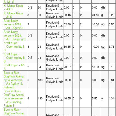
S, M - S
X. Monor Kupa
Kovácsné
DIS
90
0.00
0
0
0.00
dis
-
A3 S
Gulyás Linda
X. Monor Kupa
Kovácsné
8
90
58.16
0
2
24.16
g
3.28
-
J3 S
Gulyás Linda
Állati Nagy
Kovácsné
verseny 2021.
3
62.30
0
2
10.00
sg
3.50
Gulyás Linda
-
A3 - Agility S
Állati Nagy
Kovácsné
verseny 2021.
DIS
0.00
0
0
0.00
dis
Gulyás Linda
-
J3 - Jumping S
Kraft Kupa
Kovácsné
-
Open Agility I.
3
94
56.85
2
0
10.00
sg
3.76
Gulyás Linda
S
Kraft Kupa
Kovácsné
-
Open Agility II.
DIS
94
0.00
0
0
0.00
dis
Gulyás Linda
S
Kraft Kupa
-
A3
Kovácsné
2
94
70.27
0
2
10.00
sg
3.13
S
Gulyás Linda
Born to Run -
DogFlow Aréna
Kovácsné
nyitó versenye
6
130
53.00
0
0
8.00
sg
3.81
Gulyás Linda
-
A3 Agility III.
Futam S
Born to Run -
DogFlow Aréna
Kovácsné
nyitó versenye
4
130
46.55
0
0
5.55
v
4.34
Gulyás Linda
-
J3 Jumping
Futam S
Born to Run -
DogFlow Aréna
Kovácsné