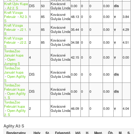
Kraft Újév Kupa
Kovácsné
DIS
50
0.00
0
0
0.00
dis
-
A2 2. S
Gulyás Linda
Kraft Vizsga
Kovácsné
Február
-
A2 3.
1
85
48.13
0
0
0.00
v
3.84
Gulyás Linda
S
Kraft Vizsga
Kovácsné
Február
-
J2 1.
1
85
35.44
0
0
0.00
v
4.29
Gulyás Linda
S
Kraft Vizsga
Kovácsné
Február
-
J2 2.
2
85
34.58
0
0
0.00
v
4.51
Gulyás Linda
S
TordasZoo
Januári kupa
Kovácsné
4
42.15
0
0
0.00
v
0.00
-
Open
Gulyás Linda
Jumping S
TordasZoo
Januári kupa
Kovácsné
DIS
0.00
0
0
0.00
dis
-
Open Agility
Gulyás Linda
S
TordasZoo
Februári kupa
Kovácsné
DIS
0.00
0
0
0.00
dis
-
Open Agility
Gulyás Linda
1. S
TordasZoo
Februári kupa
Kovácsné
2
46.09
0
0
0.00
v
4.04
-
Open Agility
Gulyás Linda
2. S
Agility:A3 S
Rendezvény
Hely
St.
Felvezető
Idő
H.
Megt.
Öh.
M.
S.