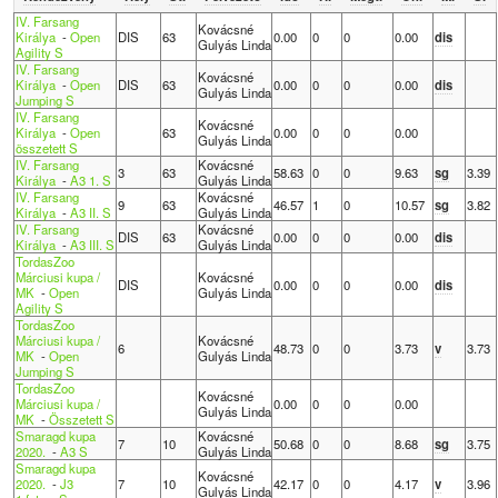
IV. Farsang
Kovácsné
Királya
-
Open
DIS
63
0.00
0
0
0.00
dis
Gulyás Linda
Agility S
IV. Farsang
Kovácsné
Királya
-
Open
DIS
63
0.00
0
0
0.00
dis
Gulyás Linda
Jumping S
IV. Farsang
Kovácsné
Királya
-
Open
63
0.00
0
0
0.00
Gulyás Linda
összetett S
IV. Farsang
Kovácsné
3
63
58.63
0
0
9.63
sg
3.39
Királya
-
A3 1. S
Gulyás Linda
IV. Farsang
Kovácsné
9
63
46.57
1
0
10.57
sg
3.82
Királya
-
A3 II. S
Gulyás Linda
IV. Farsang
Kovácsné
DIS
63
0.00
0
0
0.00
dis
Királya
-
A3 III. S
Gulyás Linda
TordasZoo
Márciusi kupa /
Kovácsné
DIS
0.00
0
0
0.00
dis
MK
-
Open
Gulyás Linda
Agility S
TordasZoo
Márciusi kupa /
Kovácsné
6
48.73
0
0
3.73
v
3.73
MK
-
Open
Gulyás Linda
Jumping S
TordasZoo
Kovácsné
Márciusi kupa /
0.00
0
0
0.00
Gulyás Linda
MK
-
Összetett S
Smaragd kupa
Kovácsné
7
10
50.68
0
0
8.68
sg
3.75
2020.
-
A3 S
Gulyás Linda
Smaragd kupa
Kovácsné
2020.
-
J3
7
10
42.17
0
0
4.17
v
3.96
Gulyás Linda