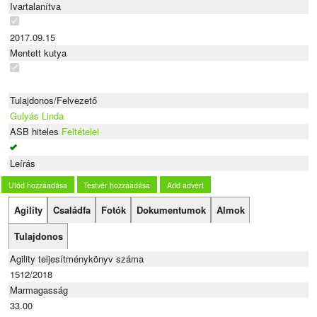
Ivartalanítva
2017.09.15
Mentett kutya
Tulajdonos/Felvezető
Gulyás Linda
ASB hiteles
Feltételei
Leírás
Utód hozzáadása
Testvér hozzáadása
Add advert
Agility
Családfa
Fotók
Dokumentumok
Almok
Tulajdonos
Agility teljesítménykönyv száma
1512/2018
Marmagasság
33.00