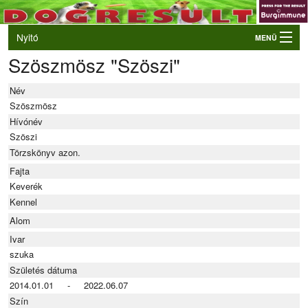
Nyitó
MENÜ
Szöszmösz "Szöszi"
Belépés
VB és EO válogatók
Név
Élő eredmények
Szöszmösz
Hívónév
Rendezvények
Szöszi
Törzskönyv azon.
Kutyák
Fajta
Tulajdonosok/Felvezetők
Keverék
Kennel
Alom
Ivar
szuka
Születés dátuma
2014.01.01 - 2022.06.07
Szín