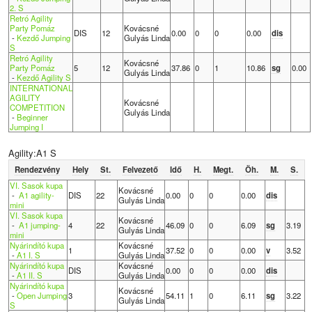
2. S
Retró Agility
Party Pomáz
Kovácsné
DIS
12
0.00
0
0
0.00
dis
-
Kezdő Jumping
Gulyás Linda
S
Retró Agility
Kovácsné
Party Pomáz
5
12
37.86
0
1
10.86
sg
0.00
Gulyás Linda
-
Kezdő Agility S
INTERNATIONAL
AGILITY
Kovácsné
COMPETITION
Gulyás Linda
-
Beginner
Jumping I
Agility:A1 S
Rendezvény
Hely
St.
Felvezető
Idő
H.
Megt.
Öh.
M.
S.
VI. Sasok kupa
Kovácsné
-
A1 agility-
DIS
22
0.00
0
0
0.00
dis
Gulyás Linda
mini
VI. Sasok kupa
Kovácsné
-
A1 jumping-
4
22
46.09
0
0
6.09
sg
3.19
Gulyás Linda
mini
Nyárindító kupa
Kovácsné
1
37.52
0
0
0.00
v
3.52
-
A1 I. S
Gulyás Linda
Nyárindító kupa
Kovácsné
DIS
0.00
0
0
0.00
dis
-
A1 II. S
Gulyás Linda
Nyárindító kupa
Kovácsné
-
Open Jumping
3
54.11
1
0
6.11
sg
3.22
Gulyás Linda
S