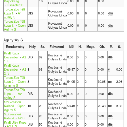
Bajnokság
16
0.00
0
0
0.00
Gulyás Linda
-
Összetett S
TordasZoo Téli
Kovácsné
kupa 1.
-
A1
DIS
0.00
0
0
0.00
dis
Gulyás Linda
agility S
TordasZoo Téli
Kovácsné
kupa 1.
-
Open
DIS
0.00
0
0
0.00
dis
Gulyás Linda
Agility S
Agility:A2 S
Rendezvény
Hely
St.
Felvezető
Idő
H.
Megt.
Öh.
M.
S.
Kraft Kupa
Kovácsné
December
-
A2
DIS
69
0.00
0
0
0.00
dis
Gulyás Linda
1. S
Kraft Kupa
Kovácsné
December
-
A2
1
69
48.97
0
0
0.00
v
0.00
Gulyás Linda
2. S
TordasZoo Téli
Kovácsné
kupa 2.
-
Open
8
54.05
2
2
30.05
nc
2.96
Gulyás Linda
jumping S
TordasZoo Téli
Kovácsné
kupa 2.
-
A2
DIS
0.00
0
0
0.00
dis
Gulyás Linda
agility S
Szilveszteri
Kovácsné
Kaland
-
Open
10
26
53.48
1
2
26.48
nc
3.33
Gulyás Linda
Agility S
Szilveszteri
Kovácsné
DIS
26
0.00
0
0
0.00
dis
Kaland
-
A2 S
Gulyás Linda
Kraft Újév Kupa
Kovácsné
DIS
50
0.00
0
0
0.00
dis
-
A2 1. S
Gulyás Linda