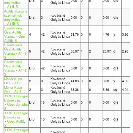
DIS
3
0.00
0
0
0.00
dis
árnyékában
Gulyás Linda
-
A1 II. S
Agility vizsga a
szélmalmok
Kovácsné
DIS
3
0.00
0
0
0.00
dis
árnyékában
Gulyás Linda
-
A1 III. S
Szentendrei
Őszi Agility
Kovácsné
4
42
51.76
0
0
4.76
v
3.96
Vizsga
-
Open
Gulyás Linda
Agility S
Szentendrei
Őszi Agility
Kovácsné
5
42
55.97
1
2
23.97
g
2.98
Vizsga
-
A1 (1)
Gulyás Linda
S
Szentendrei
Őszi Agility
Kovácsné
DIS
42
0.00
0
0
0.00
dis
Vizsga
-
A1 (2)
Gulyás Linda
S
Monor Kupa
Kovácsné
2
3
41.83
0
0
0.00
v
4.02
Ősz
-
A1 S
Gulyás Linda
Monor Kupa
Kovácsné
2
3
38.36
1
0
6.36
sg
4.04
Ősz
-
A1 S
Gulyás Linda
XXVI. Országos
Bajnokság
Kovácsné
DIS
16
0.00
0
0
0.00
dis
-
Open Jumping
Gulyás Linda
S
XXVI. Országos
Bajnokság
Kovácsné
DIS
16
0.00
0
0
0.00
dis
-
Open Agility
Gulyás Linda
S
XXVI. Országos
Kovácsné