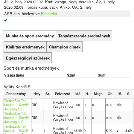
J2, 2. hely 2020.02.02. Kraft vizsga, Nagy Veronika, A2, 1. hely
2020.02.08. Tordas kupa, Jäckl Anikó, OA, 2. hely
ASB által hitelesítve
Feltételei
Munka és sport eredmény
Tenyészszemle eredmények
Kiállítás eredmények
Champion címek
Egészségügyi szűrések
Sport és munka eredmények
Vizsga típus
Szint
Sum
Agility:Kezdő S
Rendezvény
Hely
St.
Felvezető
Idő
H.
Megt.
Öh.
M.
S.
TordasZoo Téli
Kovácsné
kupa 2.
-
Kezdő
DIS
0.00
0
0
0.00
dis
Gulyás Linda
Jumping 1. S
TordasZoo Téli
Kovácsné
kupa 2.
-
Kezdő
DIS
0.00
0
0
0.00
dis
Gulyás Linda
Jumping 2. S
TordasZoo Téli
Kovácsné
kupa 3.
-
Kezdő
3
1
45.49
0
1
5.00
v
3.69
Gulyás Linda