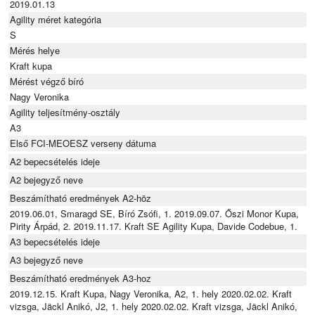
2019.01.13
Agility méret kategória
S
Mérés helye
Kraft kupa
Mérést végző bíró
Nagy Veronika
Agility teljesítmény-osztály
A3
Első FCI-MEOESZ verseny dátuma
A2 bepecsételés ideje
A2 bejegyző neve
Beszámítható eredmények A2-höz
2019.06.01, Smaragd SE, Bíró Zsófi, 1. 2019.09.07. Őszi Monor Kupa,
Pirity Árpád, 2. 2019.11.17. Kraft SE Agility Kupa, Davide Codebue, 1.
A3 bepecsételés ideje
A3 bejegyző neve
Beszámítható eredmények A3-hoz
2019.12.15. Kraft Kupa, Nagy Veronika, A2, 1. hely 2020.02.02. Kraft
vizsga, Jäckl Anikó, J2, 1. hely 2020.02.02. Kraft vizsga, Jäckl Anikó,