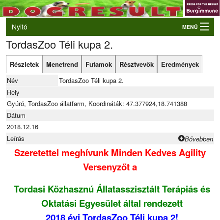
Nyitó
MENÜ
TordasZoo Téli kupa 2.
Belépés
VB és EO válogatók
Részletek
Menetrend
Futamok
Résztvevők
Eredmények
Élő eredmények
Név
TordasZoo Téli kupa 2.
Rendezvények
Hely
Gyúró, TordasZoo állatfarm, Koordináták: 47.377924,18.741388
Kutyák
Dátum
2018.12.16
Tulajdonosok/Felvezetők
Leírás
Bővebben
Szeretettel meghívunk Minden Kedves Agility
Versenyzőt a
Tordasi Közhasznú Állatasszisztált Terápiás és
Oktatási Egyesület által rendezett
2018 évi TordasZoo Téli kupa 2!