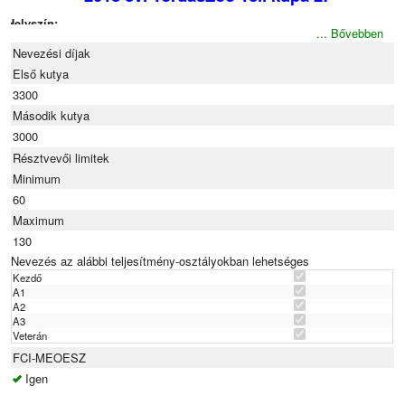
Helyszín:
... Bővebben
TordasZoo állatfarm – homokos talajú fedeles lovarda
Nevezési díjak
Első kutya
Gyúró, az M7-es autópálya 30-as km-nél
3300
Futamok:
Második kutya
3000
2 db Kezdő Jumping
Résztvevői limitek
Minimum
A1, A2, A3, Veterán/Hobby Agility
60
Open Agility
Maximum
130
Nevezés az alábbi teljesítmény-osztályokban lehetséges
Időpont és bíró:
Kezdő
A1
2018. december 16.
A2
A3
Bíró:
Rózsahegyiné Nagy Veronika
Veterán
FCI-MEOESZ
Nevezési/lemondási és fizetési határidő: 2018.12.10. (Hétfő)
Igen
A verseny hivatalos.