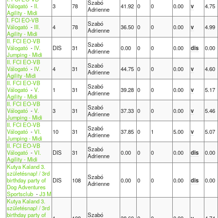
Szabó
Válogató
-
II.
3
78
41.92
0
0
0.00
v
4.75
Adrienne
Agility - Midi
I. FCI EO-VB
Szabó
Válogató
-
III.
4
78
36.50
0
0
0.00
v
4.99
Adrienne
Agility - Midi
II. FCI EO-VB
Szabó
Válogató
-
IV.
DIS
31
0.00
0
0
0.00
dis
0.00
Adrienne
Jumping - Midi
II. FCI EO-VB
Szabó
Válogató
-
IV.
4
31
44.75
0
0
0.00
v
4.60
Adrienne
Agility -Midi
II. FCI EO-VB
Szabó
Válogató
-
V.
1
31
39.28
0
0
0.00
v
5.17
Adrienne
Agility - Midi
II. FCI EO-VB
Szabó
Válogató
-
V.
3
31
37.33
0
0
0.00
v
5.46
Adrienne
Jumping - Midi
II. FCI EO-VB
Szabó
Válogató
-
VI.
10
31
37.85
0
1
5.00
v
5.07
Adrienne
Jumping - Midi
II. FCI EO-VB
Szabó
Válogató
-
VI.
DIS
31
0.00
0
0
0.00
dis
0.00
Adrienne
Agility - Midi
Kutya Kaland 3.
születésnap! / 3rd
Szabó
birthday party of
DIS
108
0.00
0
0
0.00
dis
0.00
Adrienne
Dog Adventures
Sportsclub
-
J3 M
Kutya Kaland 3.
születésnap! / 3rd
birthday party of
Szabó
1
108
38.60
0
0
0.00
v
4.74