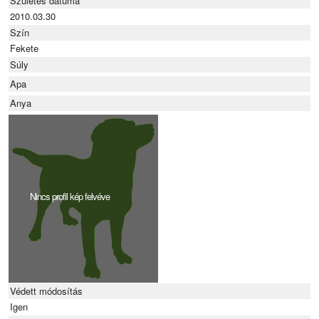
Születés dátuma
2010.03.30
Szín
Fekete
Súly
Apa
Anya
Nincs profil kép felvéve
Védett módosítás
Igen