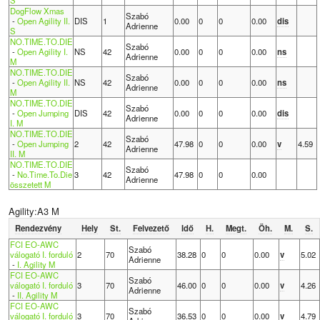
DogFlow Xmas
Szabó
-
Open Agility II.
DIS
1
0.00
0
0
0.00
dis
Adrienne
S
NO.TIME.TO.DIE
Szabó
-
Open Agility I.
NS
42
0.00
0
0
0.00
ns
Adrienne
M
NO.TIME.TO.DIE
Szabó
-
Open Agility II.
NS
42
0.00
0
0
0.00
ns
Adrienne
M
NO.TIME.TO.DIE
Szabó
-
Open Jumping
DIS
42
0.00
0
0
0.00
dis
Adrienne
I. M
NO.TIME.TO.DIE
Szabó
-
Open Jumping
2
42
47.98
0
0
0.00
v
4.59
Adrienne
II. M
NO.TIME.TO.DIE
Szabó
-
No.Time.To.Die
3
42
47.98
0
0
0.00
Adrienne
összetett M
Agility:A3 M
Rendezvény
Hely
St.
Felvezető
Idő
H.
Megt.
Öh.
M.
S.
FCI EO-AWC
Szabó
válogató I. forduló
2
70
38.28
0
0
0.00
v
5.02
Adrienne
-
I. Agility M
FCI EO-AWC
Szabó
válogató I. forduló
3
70
46.00
0
0
0.00
v
4.26
Adrienne
-
II. Agility M
FCI EO-AWC
Szabó
válogató I. forduló
3
70
36.53
0
0
0.00
v
4.79