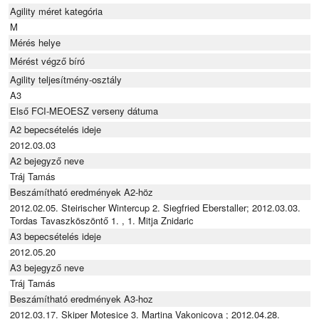
Agility méret kategória
M
Mérés helye
Mérést végző bíró
Agility teljesítmény-osztály
A3
Első FCI-MEOESZ verseny dátuma
A2 bepecsételés ideje
2012.03.03
A2 bejegyző neve
Tráj Tamás
Beszámítható eredmények A2-höz
2012.02.05. Steirischer Wintercup 2. Siegfried Eberstaller; 2012.03.03.
Tordas Tavaszköszöntő 1. , 1. Mitja Znidaric
A3 bepecsételés ideje
2012.05.20
A3 bejegyző neve
Tráj Tamás
Beszámítható eredmények A3-hoz
2012.03.17. Skiper Motesice 3. Martina Vakonicova ; 2012.04.28.