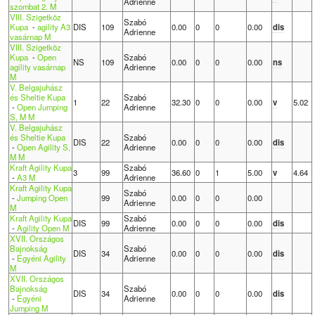
Adrienne
szombat 2. M
VIII. Szigetköz
Szabó
Kupa
-
agility A3
DIS
109
0.00
0
0
0.00
dis
Adrienne
vasárnap M
VIII. Szigetköz
Kupa
-
Open
Szabó
NS
109
0.00
0
0
0.00
ns
agility vasárnap
Adrienne
M
V. Belgajuhász
és Sheltie Kupa
Szabó
1
22
32.30
0
0
0.00
v
5.02
-
Open Jumping
Adrienne
S, M M
V. Belgajuhász
és Sheltie Kupa
Szabó
DIS
22
0.00
0
0
0.00
dis
-
Open Agility S,
Adrienne
M M
Kraft Agility Kupa
Szabó
3
99
36.60
0
1
5.00
v
4.64
-
A3 M
Adrienne
Kraft Agility Kupa
Szabó
-
Jumping Open
99
0.00
0
0
0.00
Adrienne
M
Kraft Agility Kupa
Szabó
DIS
99
0.00
0
0
0.00
dis
-
Agility Open M
Adrienne
XVII. Országos
Bajnokság
Szabó
DIS
34
0.00
0
0
0.00
dis
-
Egyéni Agility
Adrienne
M
XVII. Országos
Bajnokság
Szabó
DIS
34
0.00
0
0
0.00
dis
-
Egyéni
Adrienne
Jumping M