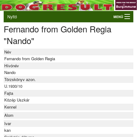
Nyitó
MENÜ
Fernando from Golden Regia
Belépés
"Nando"
VB és EO válogatók
Élő eredmények
Név
Rendezvények
Fernando from Golden Regia
Hívónév
Kutyák
Nando
Törzskönyv azon.
Tulajdonosok/Felvezetők
U.1930/10
Fajta
Közép Uszkár
Kennel
Alom
Ivar
kan