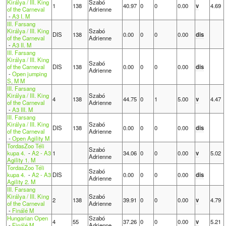
Királya / III. King
Szabó
1
138
40.97
0
0
0.00
v
4.69
of the Carneval
Adrienne
-
A3 I. M
III. Farsang
Királya / III. King
Szabó
DIS
138
0.00
0
0
0.00
dis
of the Carneval
Adrienne
-
A3 II. M
III. Farsang
Királya / III. King
Szabó
of the Carneval
DIS
138
0.00
0
0
0.00
dis
Adrienne
-
Open jumping
S, M M
III. Farsang
Királya / III. King
Szabó
4
138
44.75
0
1
5.00
v
4.47
of the Carneval
Adrienne
-
A3 III. M
III. Farsang
Királya / III. King
Szabó
DIS
138
0.00
0
0
0.00
dis
of the Carneval
Adrienne
-
Open Agility M
TordasZoo Téli
Szabó
kupa 4.
-
A2 - A3
1
34.06
0
0
0.00
v
5.02
Adrienne
Agility 1. M
TordasZoo Téli
Szabó
kupa 4.
-
A2 - A3
DIS
0.00
0
0
0.00
dis
Adrienne
Agility 2. M
III. Farsang
Királya / III. King
Szabó
2
138
39.91
0
0
0.00
v
4.79
of the Carneval
Adrienne
-
Finálé M
Hungarian Open
Szabó
4
55
37.26
0
0
0.00
v
5.21
-
Finálé M
Adrienne