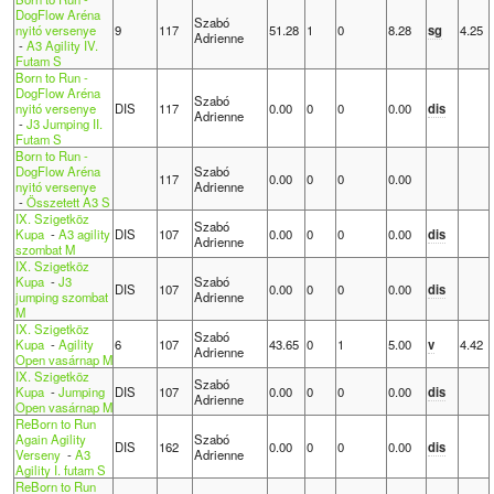
DogFlow Aréna
Szabó
nyitó versenye
9
117
51.28
1
0
8.28
sg
4.25
Adrienne
-
A3 Agility IV.
Futam S
Born to Run -
DogFlow Aréna
Szabó
nyitó versenye
DIS
117
0.00
0
0
0.00
dis
Adrienne
-
J3 Jumping II.
Futam S
Born to Run -
DogFlow Aréna
Szabó
117
0.00
0
0
0.00
nyitó versenye
Adrienne
-
Összetett A3 S
IX. Szigetköz
Szabó
Kupa
-
A3 agility
DIS
107
0.00
0
0
0.00
dis
Adrienne
szombat M
IX. Szigetköz
Kupa
-
J3
Szabó
DIS
107
0.00
0
0
0.00
dis
jumping szombat
Adrienne
M
IX. Szigetköz
Szabó
Kupa
-
Agility
6
107
43.65
0
1
5.00
v
4.42
Adrienne
Open vasárnap M
IX. Szigetköz
Szabó
Kupa
-
Jumping
DIS
107
0.00
0
0
0.00
dis
Adrienne
Open vasárnap M
ReBorn to Run
Again Agility
Szabó
DIS
162
0.00
0
0
0.00
dis
Verseny
-
A3
Adrienne
Agility I. futam S
ReBorn to Run