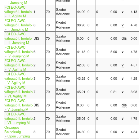
Adrienne
-
I. Jumping M
FCI EO-AWC
Szabó
válogató I. forduló
1
70
44.09
0
0
0.00
v
4.13
Adrienne
-
III. Agility M
FCI EO-AWC
Szabó
válogató I. forduló
6
70
38.90
0
0
0.00
v
4.78
Adrienne
-
II. Jumping M
FCI EO-AWC
Szabó
válogató I. forduló
DIS
70
0.00
0
0
0.00
dis
0.00
Adrienne
-
III. Jumping M
FCI EO-AWC
Szabó
válogató II. forduló
6
70
41.18
0
1
5.00
v
4.78
Adrienne
-
IV. Jumping M
FCI EO-AWC
Szabó
válogató II. forduló
2
70
42.03
0
0
0.00
v
4.57
Adrienne
-
IV. Agility M
FCI EO-AWC
Szabó
válogató II. forduló
3
70
43.25
0
0
0.00
v
4.25
Adrienne
-
V. Agility M
FCI EO-AWC
Szabó
válogató II. forduló
7
70
45.21
0
0
0.21
v
3.98
Adrienne
-
VI. Agility M
FCI EO-AWC
Szabó
válogató II. forduló
DIS
70
0.00
0
0
0.00
dis
0.00
Adrienne
-
V. Jumping M
FCI EO-AWC
Szabó
válogató II. forduló
2
70
35.05
0
0
0.00
v
4.79
Adrienne
-
VI. Jumping M
Országos
Szabó
Bajnokság
3
70
34.30
0
0
0.00
v
4.84
Adrienne
-
Open Jumping