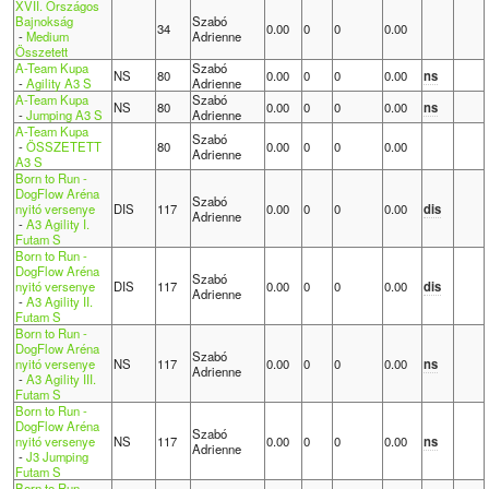
XVII. Országos
Bajnokság
Szabó
34
0.00
0
0
0.00
-
Medium
Adrienne
Összetett
A-Team Kupa
Szabó
NS
80
0.00
0
0
0.00
ns
-
Agility A3 S
Adrienne
A-Team Kupa
Szabó
NS
80
0.00
0
0
0.00
ns
-
Jumping A3 S
Adrienne
A-Team Kupa
Szabó
-
ÖSSZETETT
80
0.00
0
0
0.00
Adrienne
A3 S
Born to Run -
DogFlow Aréna
Szabó
nyitó versenye
DIS
117
0.00
0
0
0.00
dis
Adrienne
-
A3 Agility I.
Futam S
Born to Run -
DogFlow Aréna
Szabó
nyitó versenye
DIS
117
0.00
0
0
0.00
dis
Adrienne
-
A3 Agility II.
Futam S
Born to Run -
DogFlow Aréna
Szabó
nyitó versenye
NS
117
0.00
0
0
0.00
ns
Adrienne
-
A3 Agility III.
Futam S
Born to Run -
DogFlow Aréna
Szabó
nyitó versenye
NS
117
0.00
0
0
0.00
ns
Adrienne
-
J3 Jumping
Futam S
Born to Run -