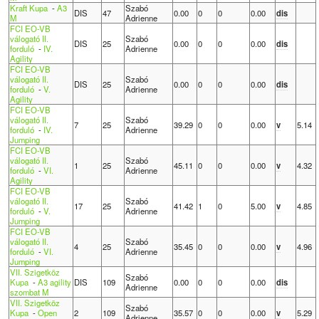
Kraft Kupa
-
A3
Szabó
DIS
47
0.00
0
0
0.00
dis
M
Adrienne
FCI EO-VB
válogató II.
Szabó
DIS
25
0.00
0
0
0.00
dis
forduló
-
IV.
Adrienne
Agility
FCI EO-VB
válogató II.
Szabó
DIS
25
0.00
0
0
0.00
dis
forduló
-
V.
Adrienne
Agility
FCI EO-VB
válogató II.
Szabó
7
25
39.29
0
0
0.00
v
5.14
forduló
-
IV.
Adrienne
Jumping
FCI EO-VB
válogató II.
Szabó
1
25
45.11
0
0
0.00
v
4.32
forduló
-
VI.
Adrienne
Agility
FCI EO-VB
válogató II.
Szabó
17
25
41.42
1
0
5.00
v
4.85
forduló
-
V.
Adrienne
Jumping
FCI EO-VB
válogató II.
Szabó
4
25
35.45
0
0
0.00
v
4.96
forduló
-
VI.
Adrienne
Jumping
VII. Szigetköz
Szabó
Kupa
-
A3 agility
DIS
109
0.00
0
0
0.00
dis
Adrienne
szombat M
VII. Szigetköz
Szabó
Kupa
-
Open
2
109
35.57
0
0
0.00
v
5.29
Adrienne