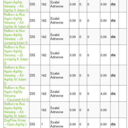
Again Agility
Szabó
DIS
162
0.00
0
0
0.00
dis
Verseny
-
A3
Adrienne
Agility II. futam S
ReBorn to Run
Again Agility
Szabó
DIS
162
0.00
0
0
0.00
dis
Verseny
-
A3
Adrienne
Agility III. futam S
ReBorn to Run
Again Agility
Szabó
DIS
162
0.00
0
0
0.00
dis
Verseny
-
J3
Adrienne
Jumping futam S
ReBorn to Run
Again Agility
Szabó
Verseny
-
J3
DIS
162
0.00
0
0
0.00
dis
Adrienne
Jumping II. futam
S
ReBorn to Run
Again Agility
Szabó
Verseny
-
A3
DIS
162
0.00
0
0
0.00
dis
Adrienne
Agility IV. futam
S
ReBorn to Run
Again Agility
Szabó
DIS
162
0.00
0
0
4.00
dis
Verseny
Adrienne
-
Összetett A3 S
ReBorn to Run
Again Agility
Szabó
162
0.00
0
0
0.00
Verseny
-
A3
Adrienne
Agility III. futam
DogFlow Xmas
Szabó
-
Open Agility I.
DIS
1
0.00
0
0
0.00
dis
Adrienne
S