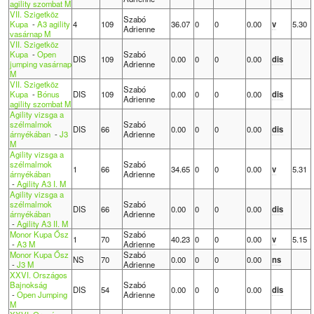
agility szombat M
VII. Szigetköz
Szabó
Kupa
-
A3 agility
4
109
36.07
0
0
0.00
v
5.30
Adrienne
vasárnap M
VII. Szigetköz
Kupa
-
Open
Szabó
DIS
109
0.00
0
0
0.00
dis
jumping vasárnap
Adrienne
M
VII. Szigetköz
Szabó
Kupa
-
Bónus
DIS
109
0.00
0
0
0.00
dis
Adrienne
agility szombat M
Agility vizsga a
szélmalmok
Szabó
DIS
66
0.00
0
0
0.00
dis
árnyékában
-
J3
Adrienne
M
Agility vizsga a
szélmalmok
Szabó
1
66
34.65
0
0
0.00
v
5.31
árnyékában
Adrienne
-
Agility A3 I. M
Agility vizsga a
szélmalmok
Szabó
DIS
66
0.00
0
0
0.00
dis
árnyékában
Adrienne
-
Agility A3 II. M
Monor Kupa Ősz
Szabó
1
70
40.23
0
0
0.00
v
5.15
-
A3 M
Adrienne
Monor Kupa Ősz
Szabó
NS
70
0.00
0
0
0.00
ns
-
J3 M
Adrienne
XXVI. Országos
Bajnokság
Szabó
DIS
54
0.00
0
0
0.00
dis
-
Open Jumping
Adrienne
M