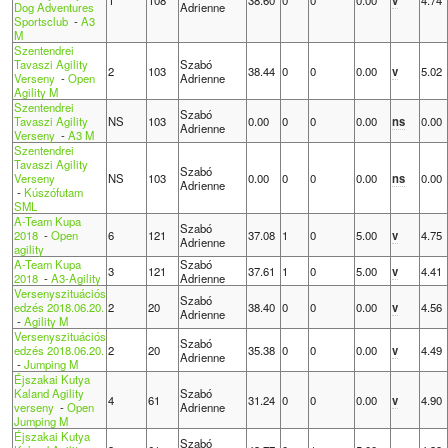
Dog Adventures
Adrienne
Sportsclub
-
A3
M
Szentendrei
Tavaszi Agility
Szabó
2
103
38.44
0
0
0.00
v
5.02
Verseny
-
Open
Adrienne
Agility M
Szentendrei
Szabó
Tavaszi Agility
NS
103
0.00
0
0
0.00
ns
0.00
Adrienne
Verseny
-
A3 M
Szentendrei
Tavaszi Agility
Szabó
Verseny
NS
103
0.00
0
0
0.00
ns
0.00
Adrienne
-
Kúszófutam
SML
A-Team Kupa
Szabó
2018
-
Open
6
121
37.08
1
0
5.00
v
4.75
Adrienne
agility
A-Team Kupa
Szabó
3
121
37.61
1
0
5.00
v
4.41
2018
-
A3-Agility
Adrienne
Versenyszituációs
Szabó
edzés 2018.06.20.
2
20
38.40
0
0
0.00
v
4.56
Adrienne
-
Agility M
Versenyszituációs
Szabó
edzés 2018.06.20.
2
20
35.38
0
0
0.00
v
4.49
Adrienne
-
Jumping M
Éjszakai Kutya
Kaland Agility
Szabó
4
61
31.24
0
0
0.00
v
4.90
verseny
-
Open
Adrienne
Jumping M
Éjszakai Kutya
Szabó