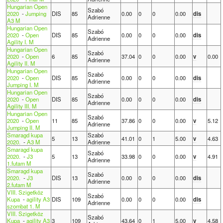
Hungarian Open
Szabó
2020
-
Jumping
DIS
85
0.00
0
0
0.00
dis
Adrienne
A3 M
Hungarian Open
Szabó
2020
-
Open
DIS
85
0.00
0
0
0.00
dis
Adrienne
Agility I. M
Hungarian Open
Szabó
2020
-
Open
6
85
37.04
0
0
0.00
v
0.00
Adrienne
Agility II. M
Hungarian Open
Szabó
2020
-
Open
DIS
85
0.00
0
0
0.00
dis
Adrienne
Jumping I. M
Hungarian Open
Szabó
2020
-
Open
DIS
85
0.00
0
0
0.00
dis
Adrienne
Agility III. M
Hungarian Open
Szabó
2020
-
Open
11
85
37.86
0
0
0.00
v
5.12
Adrienne
Jumping II. M
Smaragd kupa
Szabó
5
13
41.01
0
1
5.00
v
4.63
2020.
-
A3 M
Adrienne
Smaragd kupa
Szabó
2020.
-
J3
5
13
33.98
0
0
0.00
v
4.91
Adrienne
1.futam M
Smaragd kupa
Szabó
2020.
-
J3
DIS
13
0.00
0
0
0.00
dis
Adrienne
2.futam M
VIII. Szigetköz
Szabó
Kupa
-
agility A3
DIS
109
0.00
0
0
0.00
dis
Adrienne
szombat 1. M
VIII. Szigetköz
Szabó
Kupa
-
agility A3
3
109
43.64
0
1
5.00
v
4.58