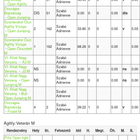
Adrienne
-
Open Agility
Országos
Szabó
Bajnokság
DIS
51
0.00
0
0
0.00
dis
Adrienne
-
Open Jumping
Szentendrei Őszi
Agility Vizsga
Szabó
2
162
33.80
0
0
0.00
v
5.03
-
Open Jumping
Adrienne
M
Szentendrei Őszi
Agility Vizsga
Szabó
1
162
68.26
0
0
0.00
0.00
-
Open Összetett
Adrienne
M
VI. Állati Nagy
Szabó
Verseny
-
A3 M
Adrienne
VI. Állati Nagy
Szabó
NS
0.00
0
0
0.00
ns
0.00
Verseny
-
J3 M
Adrienne
VI. Állati Nagy
Szabó
Verseny
-
Open
NS
0.00
0
0
0.00
ns
0.00
Adrienne
Jumping M
VI. Állati Nagy
Szabó
Verseny
-
Buli
Adrienne
Open Jumping M
Országos
Szabó
Bajnokság
4
2
39.22
1
0
5.00
v
0.00
Adrienne
-
Finálé M
Agility:Veterán M
Rendezvény
Hely
St.
Felvezető
Idő
H.
Megt.
Öh.
M.
S.
Pilis Open light