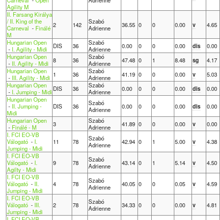
Agility M
II. Farsang Királya
/ II. King of the
Szabó
2
142
36.55
0
0
0.00
v
4.65
Carneval
-
Finálé
Adrienne
M
Hungarian Open
Szabó
DIS
36
0.00
0
0
0.00
dis
0.00
-
I. Agility - Midi
Adrienne
Hungarian Open
Szabó
8
36
47.48
0
1
8.48
sg
4.17
-
II. Agility - Midi
Adrienne
Hungarian Open
Szabó
1
36
41.19
0
0
0.00
v
5.03
-
III. Agility - Midi
Adrienne
Hungarian Open
Szabó
DIS
36
0.00
0
0
0.00
dis
0.00
-
I. Jumping - Midi
Adrienne
Hungarian Open
Szabó
-
II. Jumping -
DIS
36
0.00
0
0
0.00
dis
0.00
Adrienne
Midi
Hungarian Open
Szabó
3
41.89
0
0
0.00
v
0.00
-
Finálé - M
Adrienne
I. FCI EO-VB
Szabó
Válogató
-
I.
11
78
42.94
0
1
5.00
v
4.38
Adrienne
Jumping - Midi
I. FCI EO-VB
Szabó
Válogató
-
I.
9
78
43.14
0
1
5.14
v
4.50
Adrienne
Agilty - Midi
I. FCI EO-VB
Szabó
Válogató
-
II.
4
78
40.05
0
0
0.05
v
4.59
Adrienne
Jumping - Midi
I. FCI EO-VB
Szabó
Válogató
-
III.
2
78
34.33
0
0
0.00
v
4.81
Adrienne
Jumping - Midi
I. FCI EO-VB