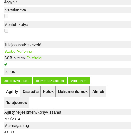
Jegyek
Ivartalanítva
Mentett kutya
Tulajdonos/Felvezető
Szabó Adrienne
ASB hiteles
Feltételei
Leírás
Utód hozzáadása
Testvér hozzáadása
Add advert
Agility
Családfa
Fotók
Dokumentumok
Almok
Tulajdonos
Agility teljesítménykönyv száma
709/2014
Marmagasság
41.00