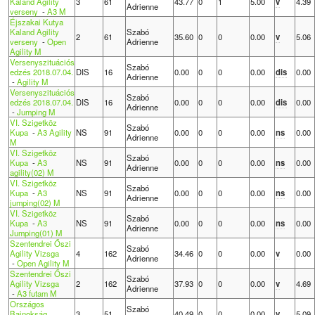
Kaland Agility
3
61
43.77
0
1
5.00
v
4.39
Adrienne
verseny
-
A3 M
Éjszakai Kutya
Kaland Agility
Szabó
2
61
35.60
0
0
0.00
v
5.06
verseny
-
Open
Adrienne
Agility M
Versenyszituációs
Szabó
edzés 2018.07.04.
DIS
16
0.00
0
0
0.00
dis
0.00
Adrienne
-
Agility M
Versenyszituációs
Szabó
edzés 2018.07.04.
DIS
16
0.00
0
0
0.00
dis
0.00
Adrienne
-
Jumping M
VI. Szigetköz
Szabó
Kupa
-
A3 Agility
NS
91
0.00
0
0
0.00
ns
0.00
Adrienne
M
VI. Szigetköz
Szabó
Kupa
-
A3
NS
91
0.00
0
0
0.00
ns
0.00
Adrienne
agility(02) M
VI. Szigetköz
Szabó
Kupa
-
A3
NS
91
0.00
0
0
0.00
ns
0.00
Adrienne
jumping(02) M
VI. Szigetköz
Szabó
Kupa
-
A3
NS
91
0.00
0
0
0.00
ns
0.00
Adrienne
Jumping(01) M
Szentendrei Őszi
Szabó
Agility Vizsga
4
162
34.46
0
0
0.00
v
0.00
Adrienne
-
Open Agility M
Szentendrei Őszi
Szabó
Agility Vizsga
2
162
37.93
0
0
0.00
v
4.69
Adrienne
-
A3 futam M
Országos
Szabó
Bajnokság
3
51
40.49
0
0
0.00
v
5.09