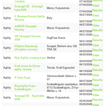
Results
1.forduló
07/18/2026
07/04/2026
View
Smaragd SE - Smaragd
Agility
Monor, Kutyaiskola
-
kupa 2026.
Results
07/04/2026
06/27/2026
View
II. Baranya Aranya Agility
Agility
Bóly
-
Verseny
Results
06/27/2026
06/27/2026
View
JUNIOR Támogató
Agility
Monor, Kutyaiskola
-
Verseny
Results
06/27/2026
06/21/2026
View
VB Támogató Verseny
Agility
DogFlow Arena
-
2026
Results
06/21/2026
06/20/2026
View
II.Bojtos Bajnokság
Szeged, Bérkert utca 129.
Agility
-
(Hivatalos verseny)
TRA SE
Results
06/20/2026
06/20/2026
View
Agility
Nyár Agility-Jumping kupa
Verőce
-
Results
06/20/2026
06/13/2026
View
Kraft Junior és Senior
Agility
Tárnok, Kraft Egyesület
-
agility verseny
Results
06/13/2026
06/06/2026
View
Vámosszabadi Ujfalusi u.
Agility
A-Team Kupa
-
07.
Results
06/07/2026
Szabadkígyósi sportpálya,
06/05/2026
View
Bing.Agility Kupa -
Agility
5712 Szabadkígyós, Zrínyi
-
Szabadkígyós
Results
Miklós u. 15.
06/07/2026
05/30/2026
View
Smaragd SE - Nyárindító
Agility
Monor, Kutyaiskola
-
2026.
Results
05/30/2026
05/25/2026
View