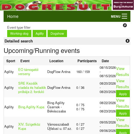
Home
MENU
Event type filter
Login
Working-dog
Agility
Dogshow
AWC and EO Qualifiers
Detailed search
LIVE Results
Upcoming/Running events
Events
Sport
Event
Location
Participants
Date
Dogs
08/15/2026
View
EO támogatói
Agility
DogFlow Aréna
160 / 159
-
verseny
Results
08/15/2026
Owners/Handlers
View
SRE Kezdők
08/20/2026
Results
Agility
viadala és haladók
DogFlow Aréna
0 / 36
-
próbája 2. forduló
08/20/2026
Apply
View
Bing Agility
08/22/2026
0 / 75
Results
Agility
Bing.Agility Kupa
Csarnok -
-
0 / 75
Békéscsaba
08/23/2026
Apply
View
09/05/2026
XIV. Szigetköz
Vámosszabadi
0 / 27
Results
Agility
-
Kupa
Újfalusi u. 07.sz.
0 / 27
09/06/2026
Apply