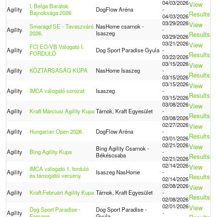
04/03/2026
View
I. Belga Barátok
Agility
DogFlow Aréna
-
Bajnoksága 2026
Results
04/03/2026
03/29/2026
View
Smaragd SE - Tavaszváró
NasHome csarnok -
Agility
-
2026.
Isaszeg
Results
03/29/2026
03/21/2026
View
FCI EO/VB Válogató I.
Agility
Dog Sport Paradise Gyula
-
FORDULÓ
Results
03/22/2026
03/15/2026
View
Agility
KÖZTÁRSASÁG KUPA
NasHome Isaszeg
-
Results
03/15/2026
03/15/2026
View
Agility
IMCA válogató sorozat
Isaszeg
-
Results
03/15/2026
03/08/2026
View
Agility
Kraft Márciusi Agility Kupa
Tárnok, Kraft Egyesület
-
Results
03/08/2026
02/27/2026
View
Agility
Hungarian Open 2026
DogFlow Aréna
-
Results
03/01/2026
02/21/2026
View
Bing Agility Csarnok -
Agility
Bing.Agility Kupa
-
Békéscsaba
Results
02/21/2026
02/14/2026
View
IMCA válogató 1. forduló
Agility
Isaszeg NasHome
-
és támogatói verseny
Results
02/14/2026
02/08/2026
View
Agility
Kraft Februári Agility Kupa
Tárnok, Kraft Egyesület
-
Results
02/08/2026
02/01/2026
View
Dog Sport Paradise -
Dog Sport Paradise -
Agility
-
Farsang
Gyula