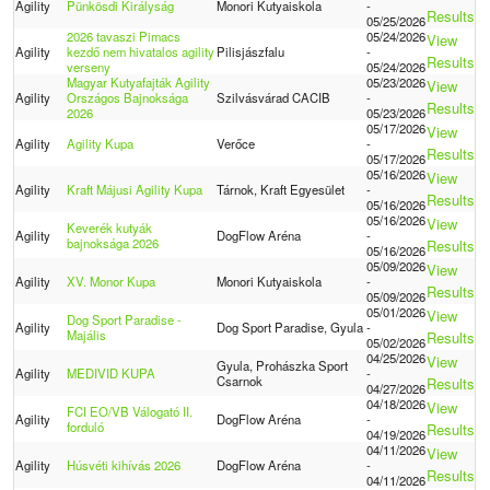
Agility
Pünkösdi Királyság
Monori Kutyaiskola
-
Results
05/25/2026
2026 tavaszi Pimacs
05/24/2026
View
Agility
kezdő nem hivatalos agility
Pilisjászfalu
-
Results
verseny
05/24/2026
Magyar Kutyafajták Agility
05/23/2026
View
Agility
Országos Bajnoksága
Szilvásvárad CACIB
-
Results
2026
05/23/2026
05/17/2026
View
Agility
Agility Kupa
Verőce
-
Results
05/17/2026
05/16/2026
View
Agility
Kraft Májusi Agility Kupa
Tárnok, Kraft Egyesület
-
Results
05/16/2026
05/16/2026
View
Keverék kutyák
Agility
DogFlow Aréna
-
bajnoksága 2026
Results
05/16/2026
05/09/2026
View
Agility
XV. Monor Kupa
Monori Kutyaiskola
-
Results
05/09/2026
05/01/2026
View
Dog Sport Paradise -
Agility
Dog Sport Paradise, Gyula
-
Majális
Results
05/02/2026
04/25/2026
View
Gyula, Prohászka Sport
Agility
MEDIVID KUPA
-
Csarnok
Results
04/27/2026
04/18/2026
View
FCI EO/VB Válogató II.
Agility
DogFlow Aréna
-
forduló
Results
04/19/2026
04/11/2026
View
Agility
Húsvéti kihívás 2026
DogFlow Aréna
-
Results
04/11/2026