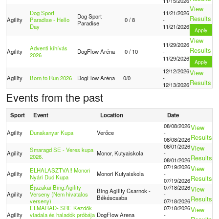
11/15/2026
View
Dog Sport
11/21/2026
Dog Sport
Results
Agility
Paradise - Hello
0 / 8
-
Paradise
Day
11/21/2026
Apply
View
11/29/2026
Adventi kihívás
Results
Agility
DogFlow Aréna
0 / 10
-
2026
11/29/2026
Apply
12/12/2026
View
Agility
Born to Run 2026
DogFlow Aréna
0/0
-
Results
12/13/2026
Events from the past
Sport
Event
Location
Date
08/08/2026
View
Agility
Dunakanyar Kupa
Verőce
-
Results
08/08/2026
08/01/2026
View
Smaragd SE - Veres kupa
Agility
Monor, Kutyaiskola
-
2026.
Results
08/01/2026
07/19/2026
View
ELHALASZTVA!! Monori
Agility
Monori Kutyaiskola
-
Nyári Duó Kupa
Results
07/19/2026
Éjszakai Bing.Agility
07/18/2026
View
Bing Agility Csarnok -
Agility
Verseny (Nem hivatalos
-
Békéscsaba
Results
verseny)
07/18/2026
ELMARAD- SRE Kezdők
07/18/2026
View
Agility
viadala és haladók próbája
DogFlow Arena
-