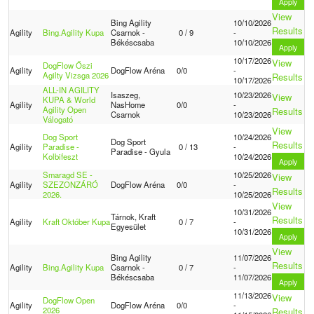
Apply
View
Bing Agility
10/10/2026
Results
Agility
Bing.Agility Kupa
Csarnok -
0 / 9
-
Békéscsaba
10/10/2026
Apply
10/17/2026
View
DogFlow Őszi
Agility
DogFlow Aréna
0/0
-
Agilty Vizsga 2026
Results
10/17/2026
ALL-IN AGILITY
Isaszeg,
10/23/2026
View
KUPA & World
Agility
NasHome
0/0
-
Agility Open
Results
Csarnok
10/23/2026
Válogató
View
Dog Sport
10/24/2026
Dog Sport
Results
Agility
Paradise -
0 / 13
-
Paradise - Gyula
Kolbifeszt
10/24/2026
Apply
Smaragd SE -
10/25/2026
View
Agility
SZEZONZÁRÓ
DogFlow Aréna
0/0
-
Results
2026.
10/25/2026
View
10/31/2026
Tárnok, Kraft
Results
Agility
Kraft Október Kupa
0 / 7
-
Egyesület
10/31/2026
Apply
View
Bing Agility
11/07/2026
Results
Agility
Bing.Agility Kupa
Csarnok -
0 / 7
-
Békéscsaba
11/07/2026
Apply
11/13/2026
View
DogFlow Open
Agility
DogFlow Aréna
0/0
-
2026
Results