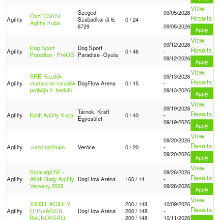
View
Szeged,
09/05/2026
Őszi CSKSE
Results
Agility
Szabadkai út 6,
0 / 24
-
Agility Kupa
6729
09/05/2026
Apply
View
09/12/2026
Dog Sport
Dog Sport
Results
Agility
0 / 46
-
Paradise - PreOB
Paradise -Gyula
09/12/2026
Apply
View
SRE Kezdők
09/13/2026
Results
Agility
viadala és haladók
DogFlow Arena
0 / 15
-
próbája 3. forduló
09/13/2026
Apply
View
09/19/2026
Tárnok, Kraft
Results
Agility
Kraft Agility Kupa
0 / 40
-
Egyesület
09/19/2026
Apply
View
09/20/2026
Results
Agility
Jumping Kupa
Verőce
0 / 20
-
09/20/2026
Apply
View
Smaragd SE -
09/26/2026
Results
Agility
Állati Nagy Agility
DogFlow Aréna
160 / 14
-
Verseny 2026.
09/26/2026
Apply
View
XXXIII. AGILITY
200 / 148
10/09/2026
Results
Agility
ORSZÁGOS
DogFlow Aréna
200 / 148
-
BAJNOKSÁG
200 / 148
10/11/2026