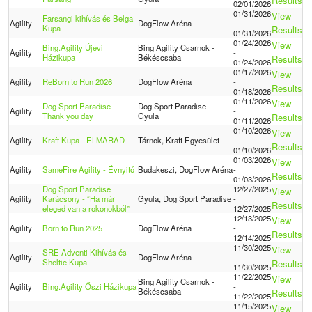
Results
02/01/2026
01/31/2026
View
Farsangi kihívás és Belga
Agility
DogFlow Aréna
-
Kupa
Results
01/31/2026
01/24/2026
View
Bing.Agility Újévi
Bing Agility Csarnok -
Agility
-
Házikupa
Békéscsaba
Results
01/24/2026
01/17/2026
View
Agility
ReBorn to Run 2026
DogFlow Aréna
-
Results
01/18/2026
01/11/2026
View
Dog Sport Paradise -
Dog Sport Paradise -
Agility
-
Thank you day
Gyula
Results
01/11/2026
01/10/2026
View
Agility
Kraft Kupa - ELMARAD
Tárnok, Kraft Egyesület
-
Results
01/10/2026
01/03/2026
View
Agility
SameFire Agility - Évnyitó
Budakeszi, DogFlow Aréna
-
Results
01/03/2026
Dog Sport Paradise
12/27/2025
View
Agility
Karácsony - “Ha már
Gyula, Dog Sport Paradise
-
Results
eleged van a rokonokból”
12/27/2025
12/13/2025
View
Agility
Born to Run 2025
DogFlow Aréna
-
Results
12/14/2025
11/30/2025
View
SRE Adventi Kihívás és
Agility
DogFlow Aréna
-
Sheltie Kupa
Results
11/30/2025
11/22/2025
View
Bing Agility Csarnok -
Agility
Bing.Agility Őszi Házikupa
-
Békéscsaba
Results
11/22/2025
11/15/2025
View