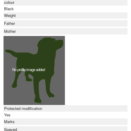
colour
Black
Weight
Father
Mother
No profile image added
Protected modification
Yes
Marks
Spayed