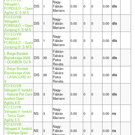
Nagy-
Válogató I.
DIS
1
Fábián
0.00
0
0
0.00
dis
FORDULÓ
-
Open
Mariann
Agility III. S-M S
FCI EO/VB
Nagy-
Válogató I.
DIS
1
Fábián
0.00
0
0
0.00
dis
FORDULÓ
-
Open
Mariann
Jumping II. S-M S
FCI EO/VB
Nagy-
Válogató I.
DIS
1
Fábián
0.00
0
0
0.00
dis
FORDULÓ
-
Open
Mariann
Jumping III. S-M S
Fábiàn-
I. Belga Barátok
Takács
Bajnoksága 2026
DIS
39
0.00
0
0
0.00
dis
Petra
-
DOGBOX OJ S
Renáta
I. Belga Barátok
Fábiàn-
Bajnoksága 2026
Takács
DIS
39
0.00
0
0
0.00
dis
-
LARACORD A1
Petra
S
Renáta
FCI EO/VB
Válogató II. forduló
Nagy-
-
Natural Pet Care
DIS
3
Fábián
0.00
0
0
0.00
dis
system Open
Mariann
Agility 4 S
FCI EO/VB
Nagy-
Válogató II. forduló
NS
3
Fábián
0.00
0
0
0.00
ns
-
Terka Open
Mariann
Agility 5 S
FCI EO/VB
Nagy-
Válogató II. forduló
NS
3
Fábián
0.00
0
0
0.00
ns
-
Shelipa Open
Mariann