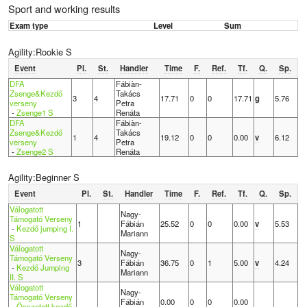
Sport and working results
Exam type
Level
Sum
Agility:Rookie S
Event
Pl.
St.
Handler
Time
F.
Ref.
Tf.
Q.
Sp.
DFA
Fábiàn-
Zsenge&Kezdő
Takács
3
4
17.71
0
0
17.71
g
5.76
verseny
Petra
-
Zsenge1 S
Renáta
DFA
Fábiàn-
Zsenge&Kezdő
Takács
1
4
19.12
0
0
0.00
v
6.12
verseny
Petra
-
Zsenge2 S
Renáta
Agility:Beginner S
Event
Pl.
St.
Handler
Time
F.
Ref.
Tf.
Q.
Sp.
Válogatott
Nagy-
Támogató Verseny
1
Fábián
25.52
0
0
0.00
v
5.53
-
Kezdő jumping I.
Mariann
S
Válogatott
Nagy-
Támogató Verseny
3
Fábián
36.75
0
1
5.00
v
4.24
-
Kezdő Jumping
Mariann
II. S
Válogatott
Nagy-
Támogató Verseny
Fábián
0.00
0
0
0.00
-
Összetett kezdő