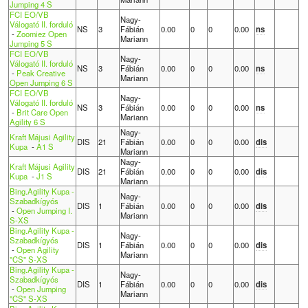
Jumping 4 S
FCI EO/VB
Nagy-
Válogató II. forduló
NS
3
Fábián
0.00
0
0
0.00
ns
-
Zoomiez Open
Mariann
Jumping 5 S
FCI EO/VB
Nagy-
Válogató II. forduló
NS
3
Fábián
0.00
0
0
0.00
ns
-
Peak Creative
Mariann
Open Jumping 6 S
FCI EO/VB
Nagy-
Válogató II. forduló
NS
3
Fábián
0.00
0
0
0.00
ns
-
Brit Care Open
Mariann
Agility 6 S
Nagy-
Kraft Májusi Agility
DIS
21
Fábián
0.00
0
0
0.00
dis
Kupa
-
A1 S
Mariann
Nagy-
Kraft Májusi Agility
DIS
21
Fábián
0.00
0
0
0.00
dis
Kupa
-
J1 S
Mariann
Bing.Agility Kupa -
Nagy-
Szabadkígyós
DIS
1
Fábián
0.00
0
0
0.00
dis
-
Open Jumping I.
Mariann
S-XS
Bing.Agility Kupa -
Nagy-
Szabadkígyós
DIS
1
Fábián
0.00
0
0
0.00
dis
-
Open Agility
Mariann
"CS" S-XS
Bing.Agility Kupa -
Nagy-
Szabadkígyós
DIS
1
Fábián
0.00
0
0
0.00
dis
-
Open Jumping
Mariann
"CS" S-XS