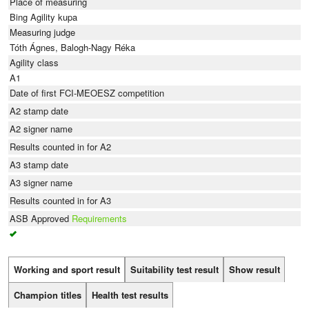
Place of measuring
Bing Agility kupa
Measuring judge
Tóth Ágnes, Balogh-Nagy Réka
Agility class
A1
Date of first FCI-MEOESZ competition
A2 stamp date
A2 signer name
Results counted in for A2
A3 stamp date
A3 signer name
Results counted in for A3
ASB Approved
Requirements
Working and sport result
Suitability test result
Show result
Champion titles
Health test results