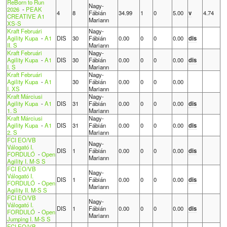
ReBorn to Run
Nagy-
2026
-
PEAK
4
8
Fábián
34.99
1
0
5.00
v
4.74
CREATIVE A1
Mariann
XS-S
Kraft Februári
Nagy-
Agility Kupa
-
A1
DIS
30
Fábián
0.00
0
0
0.00
dis
II. S
Mariann
Kraft Februári
Nagy-
Agility Kupa
-
A1
DIS
30
Fábián
0.00
0
0
0.00
dis
I. S
Mariann
Kraft Februári
Nagy-
Agility Kupa
-
A1
30
Fábián
0.00
0
0
0.00
I. XS
Mariann
Kraft Márciusi
Nagy-
Agility Kupa
-
A1
DIS
31
Fábián
0.00
0
0
0.00
dis
1. S
Mariann
Kraft Márciusi
Nagy-
Agility Kupa
-
A1
DIS
31
Fábián
0.00
0
0
0.00
dis
2. S
Mariann
FCI EO/VB
Nagy-
Válogató I.
DIS
1
Fábián
0.00
0
0
0.00
dis
FORDULÓ
-
Open
Mariann
Agility I. M-S S
FCI EO/VB
Nagy-
Válogató I.
DIS
1
Fábián
0.00
0
0
0.00
dis
FORDULÓ
-
Open
Mariann
Agility II. M-S S
FCI EO/VB
Nagy-
Válogató I.
DIS
1
Fábián
0.00
0
0
0.00
dis
FORDULÓ
-
Open
Mariann
Jumping I. M-S S
FCI EO/VB