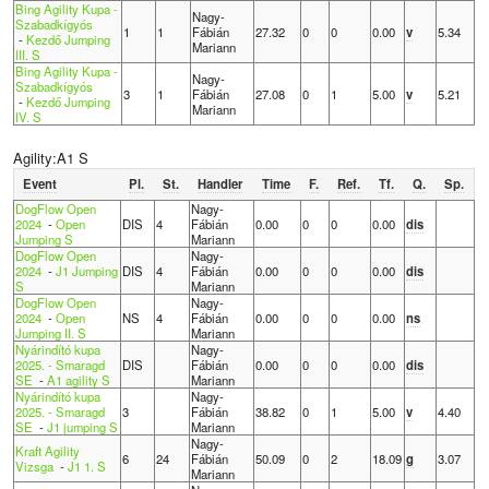
Bing Agility Kupa -
Nagy-
Szabadkígyós
1
1
Fábián
27.32
0
0
0.00
v
5.34
-
Kezdő Jumping
Mariann
III. S
Bing Agility Kupa -
Nagy-
Szabadkígyós
3
1
Fábián
27.08
0
1
5.00
v
5.21
-
Kezdő Jumping
Mariann
IV. S
Agility:A1 S
Event
Pl.
St.
Handler
Time
F.
Ref.
Tf.
Q.
Sp.
DogFlow Open
Nagy-
2024
-
Open
DIS
4
Fábián
0.00
0
0
0.00
dis
Jumping S
Mariann
DogFlow Open
Nagy-
2024
-
J1 Jumping
DIS
4
Fábián
0.00
0
0
0.00
dis
S
Mariann
DogFlow Open
Nagy-
2024
-
Open
NS
4
Fábián
0.00
0
0
0.00
ns
Jumping II. S
Mariann
Nyárindító kupa
Nagy-
2025. - Smaragd
DIS
Fábián
0.00
0
0
0.00
dis
SE
-
A1 agility S
Mariann
Nyárindító kupa
Nagy-
2025. - Smaragd
3
Fábián
38.82
0
1
5.00
v
4.40
SE
-
J1 jumping S
Mariann
Nagy-
Kraft Agility
6
24
Fábián
50.09
0
2
18.09
g
3.07
Vizsga
-
J1 1. S
Mariann