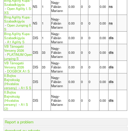
Bing.Agility Kupa -
Nagy-
Szabadkígyós
NS
1
Fábián
0.00
0
0
0.00
ns
-
Open Agility I. S-
Mariann
XS
Bing.Agility Kupa -
Nagy-
Szabadkígyós
NS
1
Fábián
0.00
0
0
0.00
ns
-
Open Jumping II.
Mariann
S
Bing.Agility Kupa -
Nagy-
Szabadkígyós
DIS
1
Fábián
0.00
0
0
0.00
dis
-
A1 Agility S
Mariann
VB Támogató
Nagy-
Verseny 2026
DIS
33
Fábián
0.00
0
0
0.00
dis
-
PLATINUM Open
Mariann
jumping S
VB Támogató
Nagy-
Verseny 2026
DIS
33
Fábián
0.00
0
0
0.00
dis
-
DOGBOX A1 S
Mariann
II.Bojtos
Nagy-
Bajnokság
DIS
Fábián
0.00
0
0
0.00
dis
(Hivatalos
Mariann
verseny)
-
A1 S S
II.Bojtos
Bajnokság
Nagy-
(Hivatalos
DIS
Fábián
0.00
0
0
0.00
dis
verseny)
-
A1 S
Mariann
(2)
Report a problem
dogadvert.eu adverts