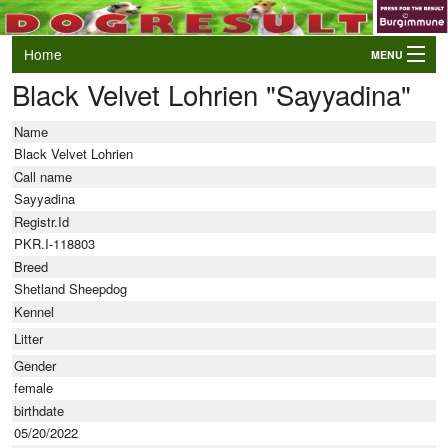
Home
MENU
Black Velvet Lohrien "Sayyadina"
Login
AWC and EO Qualifiers
Name
LIVE Results
Black Velvet Lohrien
Call name
Events
Sayyadina
Registr.Id
Dogs
PKR.I-118803
Owners/Handlers
Breed
Shetland Sheepdog
Kennel
Litter
Gender
female
birthdate
05/20/2022