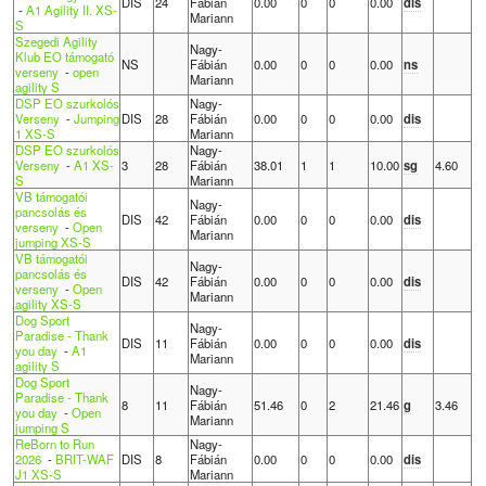
DIS
24
Fábián
0.00
0
0
0.00
dis
-
A1 Agility II. XS-
Mariann
S
Szegedi Agility
Nagy-
Klub EO támogató
NS
Fábián
0.00
0
0
0.00
ns
verseny
-
open
Mariann
agility S
DSP EO szurkolós
Nagy-
Verseny
-
Jumping
DIS
28
Fábián
0.00
0
0
0.00
dis
1 XS-S
Mariann
DSP EO szurkolós
Nagy-
Verseny
-
A1 XS-
3
28
Fábián
38.01
1
1
10.00
sg
4.60
S
Mariann
VB támogatói
Nagy-
pancsolás és
DIS
42
Fábián
0.00
0
0
0.00
dis
verseny
-
Open
Mariann
jumping XS-S
VB támogatói
Nagy-
pancsolás és
DIS
42
Fábián
0.00
0
0
0.00
dis
verseny
-
Open
Mariann
agility XS-S
Dog Sport
Nagy-
Paradise - Thank
DIS
11
Fábián
0.00
0
0
0.00
dis
you day
-
A1
Mariann
agility S
Dog Sport
Nagy-
Paradise - Thank
8
11
Fábián
51.46
0
2
21.46
g
3.46
you day
-
Open
Mariann
jumping S
ReBorn to Run
Nagy-
2026
-
BRIT-WAF
DIS
8
Fábián
0.00
0
0
0.00
dis
J1 XS-S
Mariann