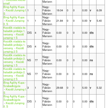
Mariann
small
Bing Agility Kupa
Nagy-
-
Kezdő Jumping I.
1
1
Fábián
19.04
0
0
0.00
v
6.09
S
Mariann
Bing Agility Kupa
Nagy-
-
Kezdő Jumping
1
1
Fábián
21.84
0
0
0.00
v
5.40
II. S
Mariann
Kezdők viadala és
Nagy-
haladók próbája 1.
DIS
4
Fábián
0.00
0
0
0.00
dis
verseny
-
Kezdő
Mariann
jumping 1 S
Kezdők viadala és
Nagy-
haladók próbája 1.
DIS
4
Fábián
0.00
0
0
0.00
dis
verseny
-
Kezdő
Mariann
jumping 2 S
Kezdők viadala és
Nagy-
haladók próbája 2.
NS
77
Fábián
0.00
0
0
0.00
ns
verseny
-
Kezdő
Mariann
jumping 1 S
Kezdők viadala és
Nagy-
haladók próbája 2.
NS
77
Fábián
0.00
0
0
0.00
ns
verseny
-
Kezdő
Mariann
jumping 2 S
Bing Agility Kupa -
Nagy-
Szabadkígyós
3
1
Fábián
29.68
0
1
5.00
v
5.32
-
Kezdő Jumping I.
Mariann
S
Bing Agility Kupa -
Nagy-
Szabadkígyós
DIS
1
Fábián
0.00
0
0
0.00
dis
-
Kezdő Jumping
Mariann
II. S