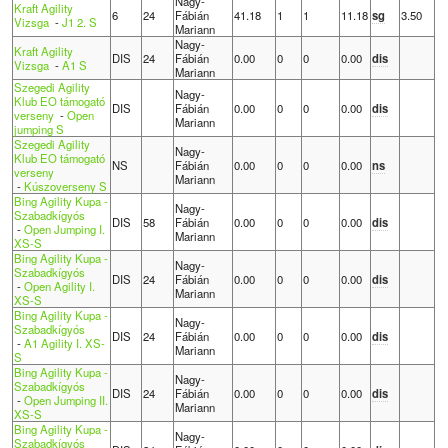
Nagy-
Kraft Agility
6
24
Fábián
41.18
1
1
11.18
sg
3.50
Vizsga
-
J1 2. S
Mariann
Nagy-
Kraft Agility
DIS
24
Fábián
0.00
0
0
0.00
dis
Vizsga
-
A1 S
Mariann
Szegedi Agility
Nagy-
Klub EO támogató
DIS
Fábián
0.00
0
0
0.00
dis
verseny
-
Open
Mariann
jumping S
Szegedi Agility
Nagy-
Klub EO támogató
NS
Fábián
0.00
0
0
0.00
ns
verseny
Mariann
-
Kúszoverseny S
Bing Agility Kupa -
Nagy-
Szabadkígyós
DIS
58
Fábián
0.00
0
0
0.00
dis
-
Open Jumping I.
Mariann
XS-S
Bing Agility Kupa -
Nagy-
Szabadkígyós
DIS
24
Fábián
0.00
0
0
0.00
dis
-
Open Agility I.
Mariann
XS-S
Bing Agility Kupa -
Nagy-
Szabadkígyós
DIS
24
Fábián
0.00
0
0
0.00
dis
-
A1 Agility I. XS-
Mariann
S
Bing Agility Kupa -
Nagy-
Szabadkígyós
DIS
24
Fábián
0.00
0
0
0.00
dis
-
Open Jumping II.
Mariann
XS-S
Bing Agility Kupa -
Nagy-
Szabadkígyós