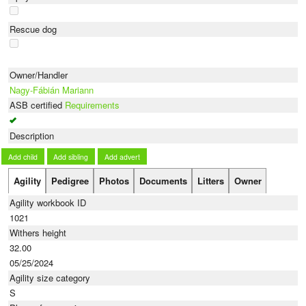
Rescue dog
Owner/Handler
Nagy-Fábián Mariann
ASB certified
Requirements
Description
Add child
Add sibling
Add advert
Agility
Pedigree
Photos
Documents
Litters
Owner
Agility workbook ID
1021
Withers height
32.00
05/25/2024
Agility size category
S