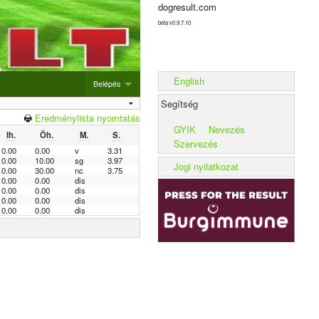
dogresult.com
beta v0.9.7.10
English
Belépés
Segítség
Belépés
Eredménylista nyomtatás
GYIK
Nevezés
Ih.
Öh.
M.
S.
Új rendezvény hozzáadása
Szervezés
0.00
0.00
v
3.31
0.00
10.00
sg
3.97
Alom rögzítése
Jogi nyilatkozat
0.00
30.00
nc
3.75
0.00
0.00
dis
Kennel rögzítése
0.00
0.00
dis
0.00
0.00
dis
0.00
0.00
dis