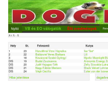
VB és EO válogatók
Élő eredmények
Nyitó
Ren
Ren
Hely
St.
Felvezető
Kutya
Új r
1
23
Horváthné Vizsi Hajnalka
Ike "Ike"
2
22
Balázsné Veres Barbara
Lili
Nev
3
18
Kovácsné Szabó Györgyi
Mystic Moonlight Bl
DIS
19
Budai Zsuzsanna
Aronomis Energy Z
DIS
20
Judit Hajagos-Tóth
Zelly Slovakia Lutra
DIS
21
Nagy-Fábián Mariann
Black Velvet Lohrie
DIS
24
Végh Cecilia
Ester von der Isarwe
Hiba jelentése
dogadver