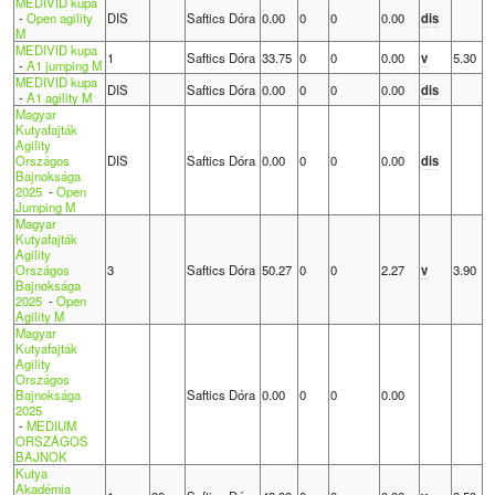
MEDIVID kupa
-
Open agility
DIS
Saftics Dóra
0.00
0
0
0.00
dis
M
MEDIVID kupa
1
Saftics Dóra
33.75
0
0
0.00
v
5.30
-
A1 jumping M
MEDIVID kupa
DIS
Saftics Dóra
0.00
0
0
0.00
dis
-
A1 agility M
Magyar
Kutyafajták
Agility
Országos
DIS
Saftics Dóra
0.00
0
0
0.00
dis
Bajnoksága
2025
-
Open
Jumping M
Magyar
Kutyafajták
Agility
Országos
3
Saftics Dóra
50.27
0
0
2.27
v
3.90
Bajnoksága
2025
-
Open
Agility M
Magyar
Kutyafajták
Agility
Országos
Bajnoksága
Saftics Dóra
0.00
0
0
0.00
2025
-
MEDIUM
ORSZÁGOS
BAJNOK
Kutya
Akadémia