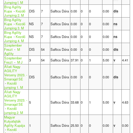
Jumping I. M
Bing Agility
Kupa
-
Kezdő
DIS
7
Saftics Dóra
0.00
0
0
0.00
dis
Jumping 2. M
Bing Agility
Kupa
-
Kezdő
NS
7
Saftics Dóra
0.00
0
0
0.00
ns
Jumping 3. M
Bing Agility
Kupa
-
Kezdő
NS
7
Saftics Dóra
0.00
0
0
0.00
ns
Jumping 4. M
Szeptember
Feszt
-
M
DIS
54
Saftics Dóra
0.00
0
0
0.00
dis
Agility
Szeptember
3
54
Saftics Dóra
37.91
0
1
5.00
v
4.41
Feszt
-
M J
Állati Nagy
AGILITY
Verseny 2023. -
DIS
Saftics Dóra
0.00
0
0
0.00
dis
Smaragd SE
-
Kezdő
jumping 1. M
Állati Nagy
AGILITY
Verseny 2023. -
5
Saftics Dóra
33.68
0
1
5.00
v
4.63
Smaragd SE
-
Kezdő
jumping 2. M
Magyar
Kutyafajták
Agility Kupája
1
Saftics Dóra
25.50
0
0
0.00
v
0.00
-
Kezdő