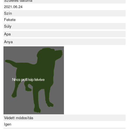
Születés dátuma
2021.06.24
Szín
Fekete
Súly
Apa
Anya
Nincs profil kép felvéve
Védett módosítás
Igen