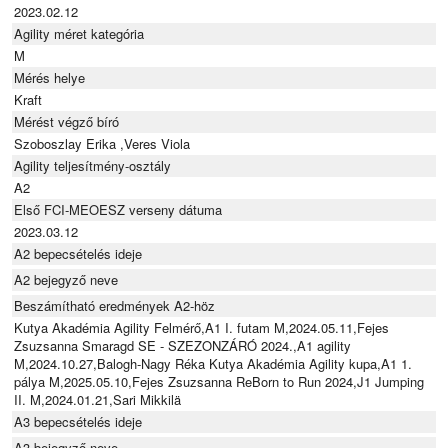
2023.02.12
Agility méret kategória
M
Mérés helye
Kraft
Mérést végző bíró
Szoboszlay Erika ,Veres Viola
Agility teljesítmény-osztály
A2
Első FCI-MEOESZ verseny dátuma
2023.03.12
A2 bepecsételés ideje
A2 bejegyző neve
Beszámítható eredmények A2-höz
Kutya Akadémia Agility Felmérő,A1 I. futam M,2024.05.11,Fejes
Zsuzsanna Smaragd SE - SZEZONZÁRÓ 2024.,A1 agility
M,2024.10.27,Balogh-Nagy Réka Kutya Akadémia Agility kupa,A1 1.
pálya M,2025.05.10,Fejes Zsuzsanna ReBorn to Run 2024,J1 Jumping
II. M,2024.01.21,Sari Mikkilä
A3 bepecsételés ideje
A3 bejegyző neve