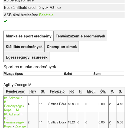
Beszámítható eredmények A3-hoz
ASB által hitelesítve
Feltételei
Munka és sport eredmény
Tenyészszemle eredmények
Kiállítás eredmények
Champion címek
Egészségügyi szűrések
Sport és munka eredmények
Vizsga típus
Szint
Sum
Agility:Zsenge M
Rendezvény
Hely
St.
Felvezető
Idő
H.
Megt.
Öh.
M.
S.
IV. Adrenalin
Ifjú
4
11
Saftics Dóra
18.88
0
0
0.00
v
4.13
Reménységek
Kupa
-
M
IV. Adrenalin
Ifjú
Reménységek
2
11
Saftics Dóra
13.21
0
0
0.00
v
5.68
Kupa
-
Zsenge