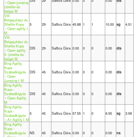
DIS
29
Saftics Dóra
0.00
0
0
0.00
dis
-
Open jumping
(sheltie és
belga) M
VIII.
Belgajuhász és
Sheltie Kupa
5
29
Saftics Dóra
45.88
1
1
10.00
sg
4.51
-
Open agility I.
M
VIII.
Belgajuhász és
Sheltie Kupa
DIS
29
Saftics Dóra
0.00
0
0
0.00
dis
-
Open agility
II. (sheltie és
belga) M
Bing Agility
Kupa -
Szabadkígyós
DIS
45
Saftics Dóra
0.00
0
0
0.00
dis
-
Open
Jumping I. M
Bing Agility
Kupa -
Szabadkígyós
DIS
45
Saftics Dóra
0.00
0
0
0.00
dis
-
Open Agility
M
Bing Agility
Kupa -
5
45
Saftics Dóra
57.55
1
0
6.55
sg
3.58
Szabadkígyós
-
A1 Agility I. M
Bing Agility
Kupa -
Szabadkígyós
NS
45
Saftics Dóra
0.00
0
0
0.00
ns