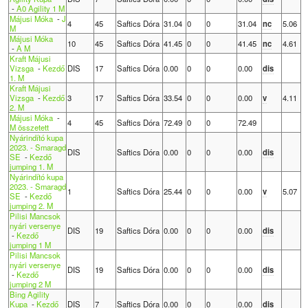
-
A0 Agility 1 M
Májusi Móka
-
J
4
45
Saftics Dóra
31.04
0
0
31.04
nc
5.06
M
Májusi Móka
10
45
Saftics Dóra
41.45
0
0
41.45
nc
4.61
-
A M
Kraft Májusi
Vizsga
-
Kezdő
DIS
17
Saftics Dóra
0.00
0
0
0.00
dis
1. M
Kraft Májusi
Vizsga
-
Kezdő
3
17
Saftics Dóra
33.54
0
0
0.00
v
4.11
2. M
Májusi Móka
-
4
45
Saftics Dóra
72.49
0
0
72.49
M összetett
Nyárindító kupa
2023. - Smaragd
DIS
Saftics Dóra
0.00
0
0
0.00
dis
SE
-
Kezdő
jumping 1. M
Nyárindító kupa
2023. - Smaragd
1
Saftics Dóra
25.44
0
0
0.00
v
5.07
SE
-
Kezdő
jumping 2. M
Pilisi Mancsok
nyári versenye
DIS
19
Saftics Dóra
0.00
0
0
0.00
dis
-
Kezdő
jumping 1 M
Pilisi Mancsok
nyári versenye
DIS
19
Saftics Dóra
0.00
0
0
0.00
dis
-
Kezdő
jumping 2 M
Bing Agility
Kupa
-
Kezdő
DIS
7
Saftics Dóra
0.00
0
0
0.00
dis