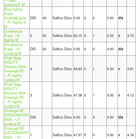
-
Open
Jumping II. M
Bing Agility
Kupa -
Szabadkígyós
DIS
45
Saftics Dóra
0.00
0
0
0.00
dis
-
A1 Agility II.
M
Dunakanyar
Kupa
-
A1
2
20
Saftics Dóra
52.15
0
1
5.00
v
3.70
Agility M
Dunakanyar
Kupa
-
A1
DIS
20
Saftics Dóra
0.00
0
0
0.00
dis
Jumping M
Állati Nagy
AGILITY
Verseny 2024. -
4
Saftics Dóra
49.63
0
1
5.00
v
3.81
Smaragd SE
-
A1 agility
1.pálya M
Állati Nagy
AGILITY
Verseny 2024. -
3
Saftics Dóra
47.08
0
1
5.00
v
4.12
Smaragd SE
-
A1 agility
2.pálya M
Smaragd SE -
SZEZONZÁRÓ
DIS
Saftics Dóra
0.00
0
0
0.00
dis
2024.
-
J1
jumping M
Smaragd SE -
SZEZONZÁRÓ
1
Saftics Dóra
41.57
0
0
0.00
v
4.16
2024.
-
A1