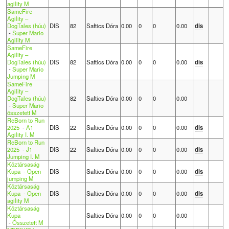
agility M
SameFire
Agility –
DogTales (húu)
DIS
82
Saftics Dóra
0.00
0
0
0.00
dis
-
Super Mario
Agility M
SameFire
Agility –
DogTales (húu)
DIS
82
Saftics Dóra
0.00
0
0
0.00
dis
-
Super Mario
Jumping M
SameFire
Agility –
DogTales (húu)
82
Saftics Dóra
0.00
0
0
0.00
-
Super Mario
összetett M
ReBorn to Run
2025
-
A1
DIS
22
Saftics Dóra
0.00
0
0
0.00
dis
Agility I. M
ReBorn to Run
2025
-
J1
DIS
22
Saftics Dóra
0.00
0
0
0.00
dis
Jumping I. M
Köztársaság
Kupa
-
Open
DIS
Saftics Dóra
0.00
0
0
0.00
dis
jumping M
Köztársaság
Kupa
-
Open
DIS
Saftics Dóra
0.00
0
0
0.00
dis
agility M
Köztársaság
Kupa
Saftics Dóra
0.00
0
0
0.00
-
Összetett M