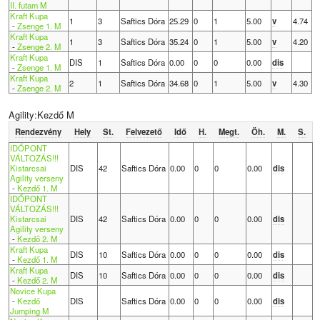
II. futam M
Kraft Kupa
1
3
Saftics Dóra
25.29
0
1
5.00
v
4.74
-
Zsenge 1. M
Kraft Kupa
1
3
Saftics Dóra
35.24
0
1
5.00
v
4.20
-
Zsenge 2. M
Kraft Kupa
DIS
1
Saftics Dóra
0.00
0
0
0.00
dis
-
Zsenge 1. M
Kraft Kupa
2
1
Saftics Dóra
34.68
0
1
5.00
v
4.30
-
Zsenge 2. M
Agility:Kezdő M
Rendezvény
Hely
St.
Felvezető
Idő
H.
Megt.
Öh.
M.
S.
IDŐPONT
VÁLTOZÁS!!!
Kistarcsai
DIS
42
Saftics Dóra
0.00
0
0
0.00
dis
Agility verseny
-
Kezdő 1. M
IDŐPONT
VÁLTOZÁS!!!
Kistarcsai
DIS
42
Saftics Dóra
0.00
0
0
0.00
dis
Agility verseny
-
Kezdő 2. M
Kraft Kupa
DIS
10
Saftics Dóra
0.00
0
0
0.00
dis
-
Kezdő 1. M
Kraft Kupa
DIS
10
Saftics Dóra
0.00
0
0
0.00
dis
-
Kezdő 2. M
Novice Kupa
-
Kezdő
DIS
Saftics Dóra
0.00
0
0
0.00
dis
Jumping M