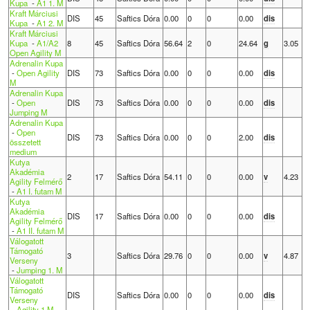
Kupa
-
A1 1. M
Kraft Márciusi
DIS
45
Saftics Dóra
0.00
0
0
0.00
dis
Kupa
-
A1 2. M
Kraft Márciusi
Kupa
-
A1/A2
8
45
Saftics Dóra
56.64
2
0
24.64
g
3.05
Open Agility M
Adrenalin Kupa
-
Open Agility
DIS
73
Saftics Dóra
0.00
0
0
0.00
dis
M
Adrenalin Kupa
-
Open
DIS
73
Saftics Dóra
0.00
0
0
0.00
dis
Jumping M
Adrenalin Kupa
-
Open
DIS
73
Saftics Dóra
0.00
0
0
2.00
dis
összetett
medium
Kutya
Akadémia
2
17
Saftics Dóra
54.11
0
0
0.00
v
4.23
Agility Felmérő
-
A1 I. futam M
Kutya
Akadémia
DIS
17
Saftics Dóra
0.00
0
0
0.00
dis
Agility Felmérő
-
A1 II. futam M
Válogatott
Támogató
3
Saftics Dóra
29.76
0
0
0.00
v
4.87
Verseny
-
Jumping 1. M
Válogatott
Támogató
DIS
Saftics Dóra
0.00
0
0
0.00
dis
Verseny
-
Agility 1 M