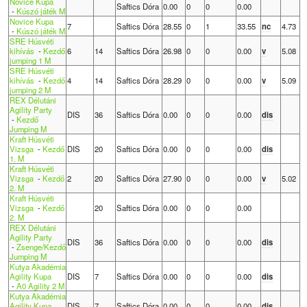
Novice Kupa
Saftics Dóra
0.00
0
0
0.00
-
Kúszó játék M
Novice Kupa
7
Saftics Dóra
28.55
0
1
33.55
nc
4.73
-
Kúszó játék M
SRE Húsvéti
kihívás
-
Kezdő
6
14
Saftics Dóra
26.98
0
0
0.00
v
5.08
jumping 1 M
SRE Húsvéti
kihívás
-
Kezdő
4
14
Saftics Dóra
28.29
0
0
0.00
v
5.09
jumping 2 M
REX Délutáni
Agility Party
DIS
36
Saftics Dóra
0.00
0
0
0.00
dis
-
Kezdő
Jumping M
Kraft Húsvéti
Vizsga
-
Kezdő
DIS
20
Saftics Dóra
0.00
0
0
0.00
dis
1. M
Kraft Húsvéti
Vizsga
-
Kezdő
2
20
Saftics Dóra
27.90
0
0
0.00
v
5.02
2. M
Kraft Húsvéti
Vizsga
-
Kezdő
20
Saftics Dóra
0.00
0
0
0.00
2. M
REX Délutáni
Agility Party
DIS
36
Saftics Dóra
0.00
0
0
0.00
dis
-
Zsenge/Kezdő
Jumping M
Kutya Akadémia
Agility Kupa
DIS
7
Saftics Dóra
0.00
0
0
0.00
dis
-
A0 Agility 2 M
Kutya Akadémia
Agility Kupa
DIS
7
Saftics Dóra
0.00
0
0
0.00
dis