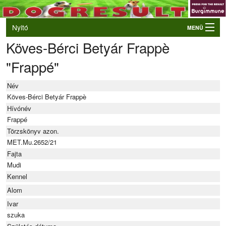
Nyitó
MENÜ
Köves-Bérci Betyár Frappè
Belépés
"Frappé"
VB és EO válogatók
Élő eredmények
Név
Rendezvények
Köves-Bérci Betyár Frappè
Hívónév
Kutyák
Frappé
Törzskönyv azon.
Tulajdonosok/Felvezetők
MET.Mu.2652/21
Fajta
Mudi
Kennel
Alom
Ivar
szuka