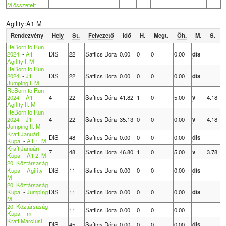
M összetett
Agility:A1 M
Rendezvény
Hely
St.
Felvezető
Idő
H.
Megt.
Öh.
M.
S.
ReBorn to Run
2024
-
A1
DIS
22
Saftics Dóra
0.00
0
0
0.00
dis
Agility I. M
ReBorn to Run
2024
-
J1
DIS
22
Saftics Dóra
0.00
0
0
0.00
dis
Jumping I. M
ReBorn to Run
2024
-
A1
4
22
Saftics Dóra
41.82
1
0
5.00
v
4.18
Agility II. M
ReBorn to Run
2024
-
J1
4
22
Saftics Dóra
35.13
0
0
0.00
v
4.18
Jumping II. M
Kraft Januári
DIS
48
Saftics Dóra
0.00
0
0
0.00
dis
Kupa
-
A1 1. M
Kraft Januári
7
48
Saftics Dóra
46.80
1
0
5.00
v
3.78
Kupa
-
A1 2. M
20. Köztársaság
Kupa
-
Agility
DIS
11
Saftics Dóra
0.00
0
0
0.00
dis
M
20. Köztársaság
Kupa
-
Jumping
DIS
11
Saftics Dóra
0.00
0
0
0.00
dis
M
20. Köztársaság
11
Saftics Dóra
0.00
0
0
0.00
Kupa
-
m
Kraft Márciusi
DIS
45
Saftics Dóra
0.00
0
0
0.00
dis