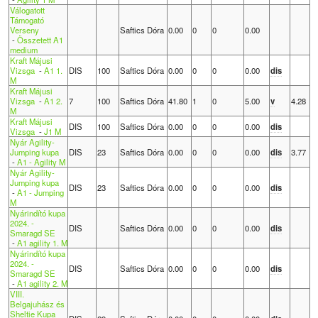
Válogatott
Támogató
Verseny
Saftics Dóra
0.00
0
0
0.00
-
Összetett A1
medium
Kraft Májusi
Vizsga
-
A1 1.
DIS
100
Saftics Dóra
0.00
0
0
0.00
dis
M
Kraft Májusi
Vizsga
-
A1 2.
7
100
Saftics Dóra
41.80
1
0
5.00
v
4.28
M
Kraft Májusi
DIS
100
Saftics Dóra
0.00
0
0
0.00
dis
Vizsga
-
J1 M
Nyár Agility-
Jumping kupa
DIS
23
Saftics Dóra
0.00
0
0
0.00
dis
3.77
-
A1 - Agility M
Nyár Agility-
Jumping kupa
DIS
23
Saftics Dóra
0.00
0
0
0.00
dis
-
A1 - Jumping
M
Nyárindító kupa
2024. -
DIS
Saftics Dóra
0.00
0
0
0.00
dis
Smaragd SE
-
A1 agility 1. M
Nyárindító kupa
2024. -
DIS
Saftics Dóra
0.00
0
0
0.00
dis
Smaragd SE
-
A1 agility 2. M
VIII.
Belgajuhász és
Sheltie Kupa