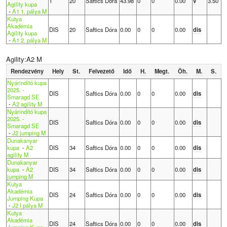
1
20
Saftics Dóra
43.98
0
0
0.00
v
3.50
Agility kupa
-
A1 1. pálya M
Kutya
Akadémia
DIS
20
Saftics Dóra
0.00
0
0
0.00
dis
Agility kupa
-
A1 2. pálya M
Agility:A2 M
Rendezvény
Hely
St.
Felvezető
Idő
H.
Megt.
Öh.
M.
S.
Nyárindító kupa
2025. -
DIS
Saftics Dóra
0.00
0
0
0.00
dis
Smaragd SE
-
A2 agility M
Nyárindító kupa
2025. -
DIS
Saftics Dóra
0.00
0
0
0.00
dis
Smaragd SE
-
J2 jumping M
Dunakanyar
kupa
-
A2
DIS
34
Saftics Dóra
0.00
0
0
0.00
dis
agility M
Dunakanyar
kupa
-
A2
DIS
34
Saftics Dóra
0.00
0
0
0.00
dis
jumping M
Kutya
Akadémia
DIS
24
Saftics Dóra
0.00
0
0
0.00
dis
Jumping Kupa
-
J2 I pálya M
Kutya
Akadémia
DIS
24
Saftics Dóra
0.00
0
0
0.00
dis