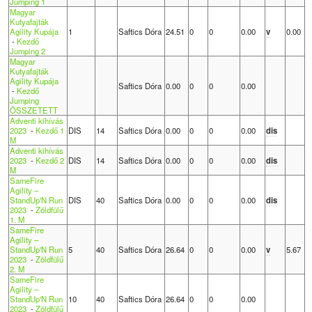
Jumping 1
Magyar
Kutyafajták
Agility Kupája
1
Saftics Dóra
24.51
0
0
0.00
v
0.00
-
Kezdő
Jumping 2
Magyar
Kutyafajták
Agility Kupája
Saftics Dóra
0.00
0
0
0.00
-
Kezdő
Jumping
ÖSSZETETT
Adventi kihívás
2023
-
Kezdő 1
DIS
14
Saftics Dóra
0.00
0
0
0.00
dis
M
Adventi kihívás
2023
-
Kezdő 2
DIS
14
Saftics Dóra
0.00
0
0
0.00
dis
M
SameFire
Agility –
StandUp'N Run
DIS
40
Saftics Dóra
0.00
0
0
0.00
dis
2023
-
Zöldfülű
1. M
SameFire
Agility –
StandUp'N Run
5
40
Saftics Dóra
26.64
0
0
0.00
v
5.67
2023
-
Zöldfülű
2. M
SameFire
Agility –
StandUp'N Run
10
40
Saftics Dóra
26.64
0
0
0.00
2023
-
Zöldfülű