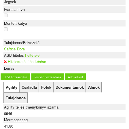
Jegyek
Ivartalanítva
Mentett kutya
Tulajdonos/Felvezető
Saftics Dóra
ASB hiteles
Feltételei
Hitelesre állítás kérése
Leírás
Utód hozzáadása
Testvér hozzáadása
Add advert
Agility
Családfa
Fotók
Dokumentumok
Almok
Tulajdonos
Agility teljesítménykönyv száma
0946
Marmagasság
41.80