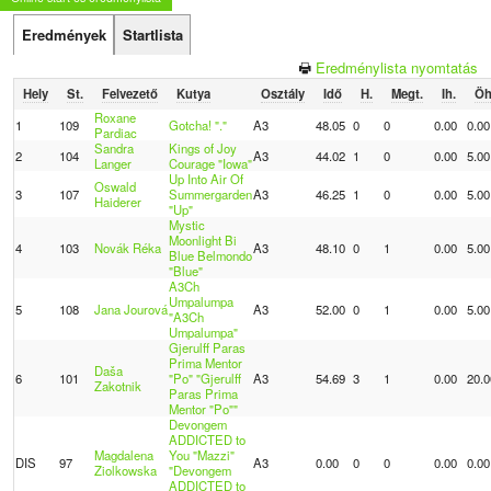
Eredmények
Startlista
Eredménylista nyomtatás
Hely
St.
Felvezető
Kutya
Osztály
Idő
H.
Megt.
Ih.
Öh
Roxane
1
109
Gotcha! "."
A3
48.05
0
0
0.00
0.00
Pardiac
Sandra
Kings of Joy
2
104
A3
44.02
1
0
0.00
5.00
Langer
Courage "Iowa"
Up Into Air Of
Oswald
3
107
Summergarden
A3
46.25
1
0
0.00
5.00
Haiderer
"Up"
Mystic
Moonlight Bi
4
103
Novák Réka
A3
48.10
0
1
0.00
5.00
Blue Belmondo
"Blue"
A3Ch
Umpalumpa
5
108
Jana Jourová
A3
52.00
0
1
0.00
5.00
"A3Ch
Umpalumpa"
Gjerulff Paras
Prima Mentor
Daša
6
101
"Po" "Gjerulff
A3
54.69
3
1
0.00
20.0
Zakotnik
Paras Prima
Mentor "Po""
Devongem
ADDICTED to
Magdalena
You "Mazzi"
DIS
97
A3
0.00
0
0
0.00
0.00
Ziolkowska
"Devongem
ADDICTED to