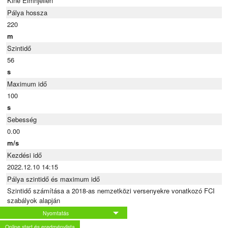
Kine Eimhjellen
Pálya hossza
220
m
Szintidő
56
s
Maximum idő
100
s
Sebesség
0.00
m/s
Kezdési idő
2022.12.10 14:15
Pálya szintidő és maximum idő
Szintidő számítása a 2018-as nemzetközi versenyekre vonatkozó FCI
szabályok alapján
Nyomtatás
Online start és eredménylista