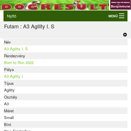
Nyitó
MENÜ
Futam : A3 Agility I. S
Belépés
VB és EO válogatók
Név
Élő eredmények
A3 Agility I. S
Rendezvények
Rendezvény
Born to Run 2022
Kutyák
Pálya
A3 Agility I.
Tulajdonosok/Felvezetők
Típus
Agility
Osztály
A3
Méret
Small
Bíró