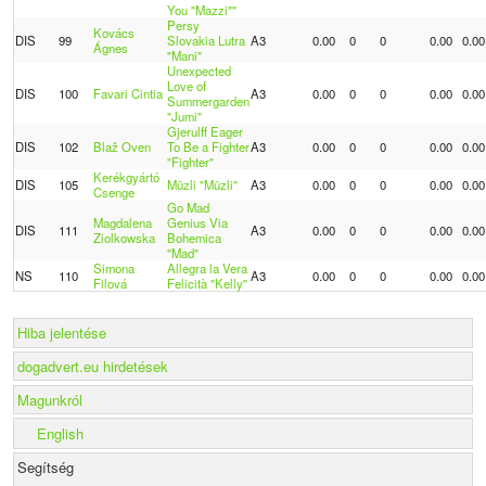
You "Mazzi""
Persy
Kovács
DIS
99
Slovakia Lutra
A3
0.00
0
0
0.00
0.00
Ágnes
"Mani"
Unexpected
Love of
DIS
100
Favari Cintia
A3
0.00
0
0
0.00
0.00
Summergarden
"Jumi"
Gjerulff Eager
DIS
102
Blaž Oven
To Be a Fighter
A3
0.00
0
0
0.00
0.00
"Fighter"
Kerékgyártó
DIS
105
Müzli "Müzli"
A3
0.00
0
0
0.00
0.00
Csenge
Go Mad
Magdalena
Genius Via
DIS
111
A3
0.00
0
0
0.00
0.00
Ziolkowska
Bohemica
"Mad"
Simona
Allegra la Vera
NS
110
A3
0.00
0
0
0.00
0.00
Filová
Felicità "Kelly"
Hiba jelentése
dogadvert.eu hirdetések
Magunkról
English
Segítség