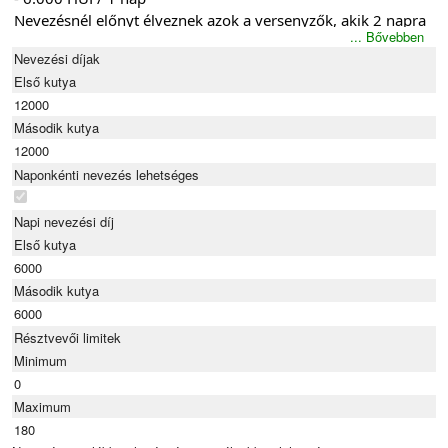
Nevezésnél előnyt élveznek azok a versenyzők, akik 2 napra
... Bővebben
regisztrálnak.
Nevezési díjak
Nevezés kezdete:
Első kutya
Október 17. (hétfő) 9:00 óra
12000
-
https://forms.gle/HUSkkiPRsa1X5bau9
Második kutya
Részletes nevezési felhívás:
12000
https://drive.google.com/file/d/1SFQXHrXzAp6sfxoBtB8-
Naponkénti nevezés lehetséges
fSDmW2XiGEMP/view?usp=sharing
Napi nevezési díj
**************
Első kutya
10-11. december 2022
6000
Judges:
Második kutya
Petr Pupik (CZ)
6000
Kine Eimhjellen (NO)
Résztvevői limitek
Entry fee:
Minimum
- 30€/ 2 days
0
- 15€/ 1 day
Maximum
Entry opens on 17th of October at 9am
180
-
https://forms.gle/HUSkkiPRsa1X5bau9