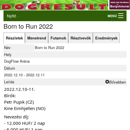
Nyitó
MENÜ
Born to Run 2022
Belépés
VB és EO válogatók
Részletek
Menetrend
Futamok
Résztvevők
Eredmények
Élő eredmények
Név
Born to Run 2022
Rendezvények
Hely
DogFlow Aréna
Kutyák
Dátum
2022.12.10 - 2022.12.11
Tulajdonosok/Felvezetők
Leírás
Bővebben
2022.12.10-11.
Bírók:
Petr Pupik (CZ)
Kine Eimhjellen (NO)
Nevezési díj:
- 12.000 HUF/ 2 nap
- 6.000 HUF/ 1 nap