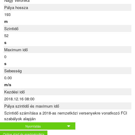
Nagy Veronika
Pálya hossza
193
m
Szintidő
52
s
Maximum idő
0
s
Sebesség
0.00
m/s
Kezdési idő
2018.12.16 08:00
Pálya szintidő és maximum idő
Szintidő számítása a 2018-as nemzetközi versenyekre vonatkozó FCI
szabályok alapján
Nyomtatás
Online start és eredménylista