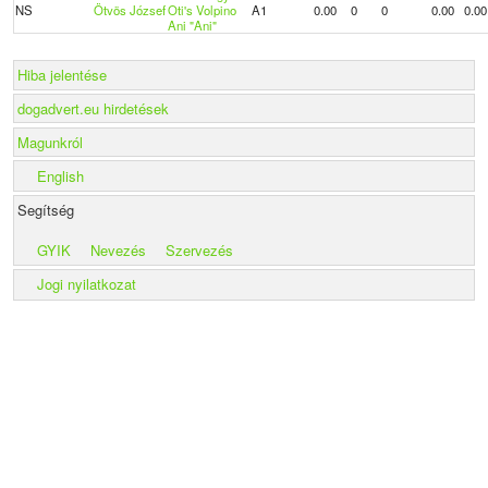
NS
Ötvös József
Oti's Volpino
A1
0.00
0
0
0.00
0.00
Ani "Ani"
Hiba jelentése
dogadvert.eu hirdetések
Magunkról
English
Segítség
GYIK
Nevezés
Szervezés
Jogi nyilatkozat