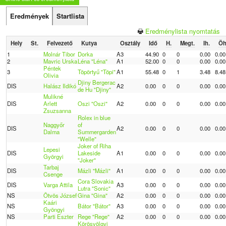
Eredmények
Startlista
Eredménylista nyomtatás
Hely
St.
Felvezető
Kutya
Osztály
Idő
H.
Megt.
Ih.
Öh
1
Molnár Tibor
Dorka
A3
44.90
0
0
0.00
0.00
2
Mavric Urska
Léna "Léna"
A1
52.00
0
0
0.00
0.00
Péntek
3
Töpörtyű "Töpi"
A1
55.48
0
1
3.48
8.48
Olivia
Djiny Bergerac
DIS
Halász Ildikó
A2
0.00
0
0
0.00
0.00
de Hu "Djiny"
Mulikné
DIS
Arlett
Oszi "Oszi"
A2
0.00
0
0
0.00
0.00
Zsuzsanna
Rolex in blue
Naggyőr
of
DIS
A2
0.00
0
0
0.00
0.00
Dalma
Summergarden
"Welle"
Joker of Riha
Lepesi
DIS
Lakeside
A1
0.00
0
0
0.00
0.00
Györgyi
"Joker"
Tarbaj
DIS
Mázli "Mázli"
A1
0.00
0
0
0.00
0.00
Csenge
Cora Slovakia
DIS
Varga Attila
A3
0.00
0
0
0.00
0.00
Lutra "Sonic"
NS
Ötvös József
Gina "Gina"
A2
0.00
0
0
0.00
0.00
Kaári
NS
Bátor "Bátor"
A3
0.00
0
0
0.00
0.00
Gyöngyi
NS
Parti Eszter
Rege "Rege"
A2
0.00
0
0
0.00
0.00
Körösvölgyi