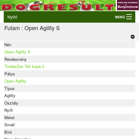
Nyitó
MENÜ
Futam : Open Agility S
Belépés
VB és EO válogatók
Név
Élő eredmények
Open Agility S
Rendezvények
Rendezvény
TordasZoo Téli kupa 2.
Kutyák
Pálya
Open Agility
Tulajdonosok/Felvezetők
Típus
Agility
Osztály
Nyílt
Méret
Small
Bíró