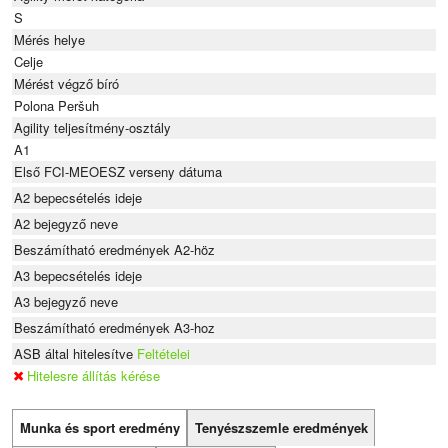
S
Mérés helye
Celje
Mérést végző bíró
Polona Peršuh
Agility teljesítmény-osztály
A1
Első FCI-MEOESZ verseny dátuma
A2 bepecsételés ideje
A2 bejegyző neve
Beszámítható eredmények A2-höz
A3 bepecsételés ideje
A3 bejegyző neve
Beszámítható eredmények A3-hoz
ASB által hitelesítve
Feltételei
Hitelesre állítás kérése
Munka és sport eredmény
Tenyészszemle eredmények