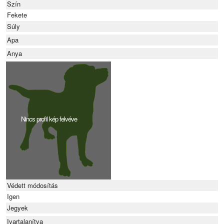
Szín
Fekete
Súly
Apa
Anya
Nincs profil kép felvéve
Védett módosítás
Igen
Jegyek
Ivartalanítva