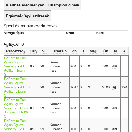
Kiállítás eredmények
Champion címek
Egészségügyi szűrések
Sport és munka eredmények
Vizsga típus
Szint
Sum
Agility:A1 S
Rendezvény
Hely
St.
Felvezető
Idő
H.
Megt.
Öh.
M.
S.
ReBorn to Run
Again Agility
Karmen
Verseny
-
A1
DIS
29
Jurkovič
0.00
0
0
0.00
dis
Agility I. futam
Fajs
S
ReBorn to Run
Again Agility
Karmen
Verseny
-
A1
3
29
Jurkovič
39.47
0
2
10.00
sg
3.90
Agility II. futam
Fajs
S
ReBorn to Run
Again Agility
Karmen
Verseny
-
Open
DIS
29
Jurkovič
0.00
0
0
0.00
dis
Jumping (J1-J2)
Fajs
S
ReBorn to Run
Again Agility
Karmen
Verseny
-
A1
DIS
29
Jurkovič
0.00
0
0
0.00
dis