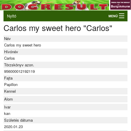
Nyitó
MENÜ
Carlos my sweet hero "Carlos"
Belépés
VB és EO válogatók
Név
Élő eredmények
Carlos my sweet hero
Hívónév
Rendezvények
Carlos
Törzskönyv azon.
Kutyák
956000012192119
Tulajdonosok/Felvezetők
Fajta
Papillon
Kennel
Alom
Ivar
kan
Születés dátuma
2020.01.23