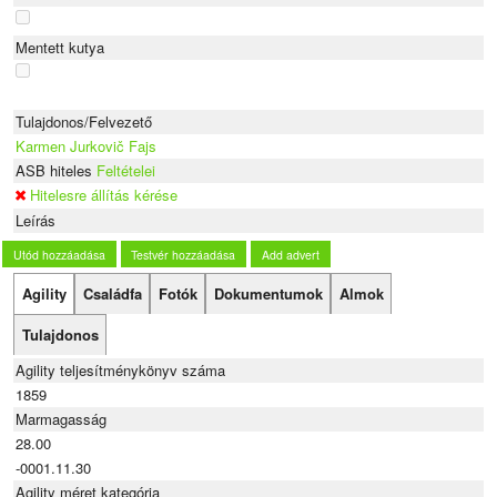
Mentett kutya
Tulajdonos/Felvezető
Karmen Jurkovič Fajs
ASB hiteles
Feltételei
Hitelesre állítás kérése
Leírás
Utód hozzáadása
Testvér hozzáadása
Add advert
Agility
Családfa
Fotók
Dokumentumok
Almok
Tulajdonos
Agility teljesítménykönyv száma
1859
Marmagasság
28.00
-0001.11.30
Agility méret kategória