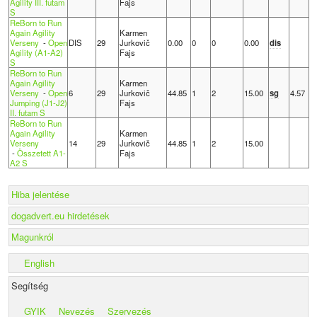
Agility III. futam
Fajs
S
ReBorn to Run
Again Agility
Karmen
Verseny
-
Open
DIS
29
Jurkovič
0.00
0
0
0.00
dis
Agility (A1-A2)
Fajs
S
ReBorn to Run
Again Agility
Karmen
Verseny
-
Open
6
29
Jurkovič
44.85
1
2
15.00
sg
4.57
Jumping (J1-J2)
Fajs
II. futam S
ReBorn to Run
Again Agility
Karmen
Verseny
14
29
Jurkovič
44.85
1
2
15.00
-
Összetett A1-
Fajs
A2 S
Hiba jelentése
dogadvert.eu hirdetések
Magunkról
English
Segítség
GYIK
Nevezés
Szervezés