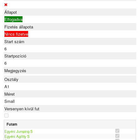
Állapot
Elfogadva
Fizetés állapota
Nincs fizetve
Start szám
6
Startpozíció
6
Megjegyzés
Osztály
A1
Méret
Small
Versenyen kívül fut
Futam
Egyéni Jumping S
Egyéni Agility S