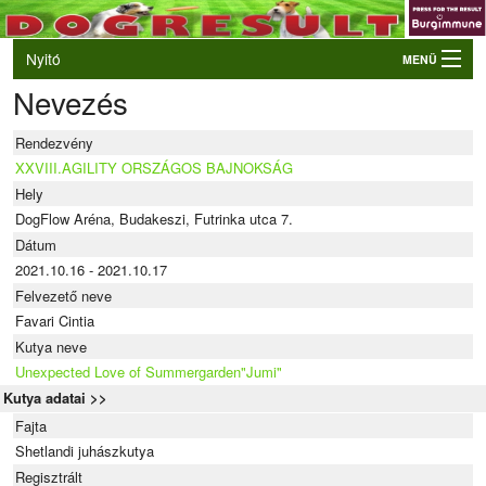
Nyitó
MENÜ
Nevezés
Belépés
VB és EO válogatók
Rendezvény
Élő eredmények
XXVIII.AGILITY ORSZÁGOS BAJNOKSÁG
Hely
Rendezvények
DogFlow Aréna, Budakeszi, Futrinka utca 7.
Kutyák
Dátum
2021.10.16 - 2021.10.17
Tulajdonosok/Felvezetők
Felvezető neve
Favari Cintia
Kutya neve
Unexpected Love of Summergarden"Jumi"
Kutya adatai >>
Fajta
Shetlandi juhászkutya
Regisztrált