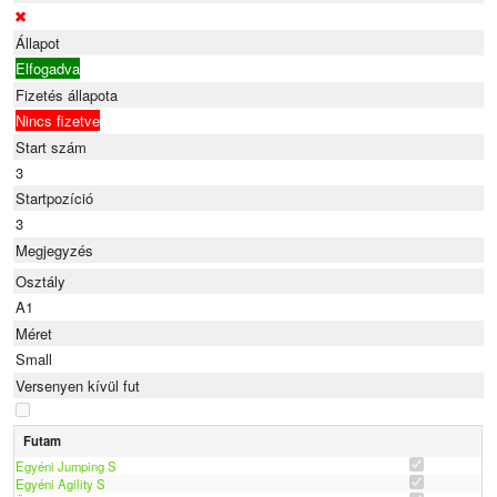
Állapot
Elfogadva
Fizetés állapota
Nincs fizetve
Start szám
3
Startpozíció
3
Megjegyzés
Osztály
A1
Méret
Small
Versenyen kívül fut
Futam
Egyéni Jumping S
Egyéni Agility S