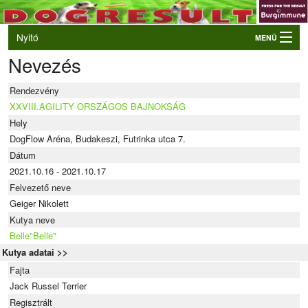
Nyitó
MENÜ
Nevezés
Belépés
VB és EO válogatók
Rendezvény
Élő eredmények
XXVIII.AGILITY ORSZÁGOS BAJNOKSÁG
Hely
Rendezvények
DogFlow Aréna, Budakeszi, Futrinka utca 7.
Kutyák
Dátum
2021.10.16 - 2021.10.17
Tulajdonosok/Felvezetők
Felvezető neve
Geiger Nikolett
Kutya neve
Belle"Belle"
Kutya adatai >>
Fajta
Jack Russel Terrier
Regisztrált