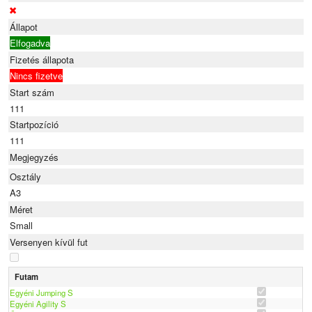
Állapot
Elfogadva
Fizetés állapota
Nincs fizetve
Start szám
111
Startpozíció
111
Megjegyzés
Osztály
A3
Méret
Small
Versenyen kívül fut
Futam
Egyéni Jumping S
Egyéni Agility S