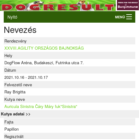
Nyitó
MENÜ
Nevezés
Belépés
VB és EO válogatók
Rendezvény
Élő eredmények
XXVIII.AGILITY ORSZÁGOS BAJNOKSÁG
Hely
Rendezvények
DogFlow Aréna, Budakeszi, Futrinka utca 7.
Kutyák
Dátum
2021.10.16 - 2021.10.17
Tulajdonosok/Felvezetők
Felvezető neve
Ray Brigitta
Kutya neve
Auricula Sinistra Čáry Máry fuk"Sinistra"
Kutya adatai >>
Fajta
Papillon
Regisztrált