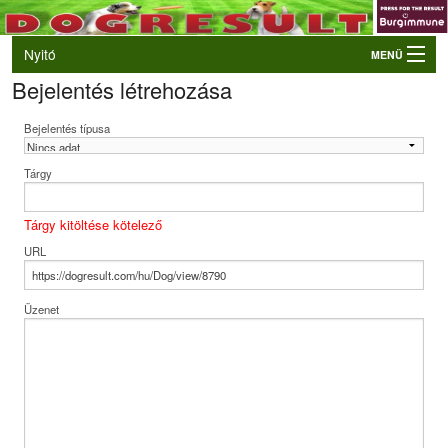
Nyitó
MENÜ
Bejelentés létrehozása
Belépés
VB és EO válogatók
Bejelentés típusa
Élő eredmények
Tárgy
Rendezvények
Kutyák
Tárgy kitöltése kötelező
URL
Tulajdonosok/Felvezetők
Üzenet