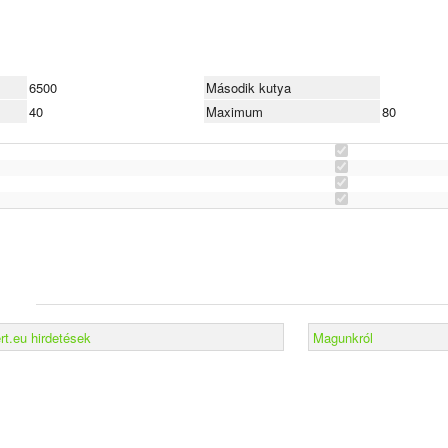
6500
Második kutya
vő már aszfaltos úton jönni a kutyaiskoláig.
40
Maximum
80
Hoopers
FUN – H0 I. / FUN – H0 II.
Hordó futam
Open I. / Open II.
t.eu hirdetések
Magunkról