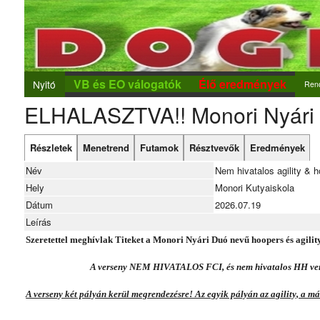
VB és EO válogatók
Élő eredmények
Nyitó
Ren
ELHALASZTVA!! Monori Nyári
Ren
Új r
Részletek
Menetrend
Futamok
Résztvevők
Eredmények
Nev
Név
Nem hivatalos agility & 
Hely
Monori Kutyaiskola
Dátum
2026.07.19
Leírás
Szeretettel meghívlak Titeket a Monori Nyári Duó nevű hoopers és agili
A verseny NEM HIVATALOS FCI, és nem hivatalos HH ver
A verseny két pályán kerül megrendezésre! Az egyik pályán az agility, a m