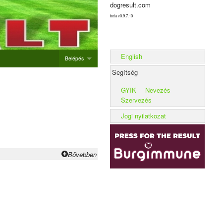
dogresult.com
beta v0.9.7.10
English
Belépés
Segítség
Belépés
GYIK
Nevezés
Új rendezvény hozzáadása
Szervezés
Alom rögzítése
Jogi nyilatkozat
Kennel rögzítése
Bővebben