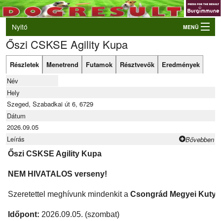
Nyitó
MENÜ
Őszi CSKSE Agility Kupa
Belépés
VB és EO válogatók
Részletek
Menetrend
Futamok
Résztvevők
Eredmények
Élő eredmények
Név
Rendezvények
Hely
Szeged, Szabadkai út 6, 6729
Kutyák
Dátum
2026.09.05
Tulajdonosok/Felvezetők
Leírás
Bővebben
Őszi CSKSE Agility Kupa
NEM HIVATALOS verseny!
Szeretettel meghívunk mindenkit a
Csongrád Megyei Kutyá
Időpont:
2026.09.05. (szombat)