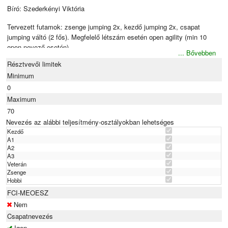
Bíró: Szederkényi Viktória
Tervezett futamok: zsenge jumping 2x, kezdő jumping 2x, csapat
jumping váltó (2 fős). Megfelelő létszám esetén open agility (min 10
open nevező esetén)
... Bővebben
Résztvevői limitek
Csapat(váltó) verseny infók: 2 pályarész lesz, 8-10 akadállyal külön
Minimum
külön. Az utolsó akadály után kezdhet a másik páros. Csak ugró és
kúszó lesz a pályában. Viszont méretben azonos kutyák lehetnek
0
csapatban. Nevezni a helyszínen is tudtok majd. (Váltáskor lehet kérni
Maximum
indítást/ rajtgépet a kutyának)
70
Nevezés az alábbi teljesítmény-osztályokban lehetséges
Nevezhető méretek: XS, S, M, I, L
Kezdő
A1
Nevezési díj: 5000 Ft
A2
A3
Fizetési mód: utalással vagy készpénzben személyesen versenyeken.
Veterán
Utalásnál a megjegyzés rovatban számlázási címet kérjük feltüntetni.
Zsenge
Hobbi
Utalási adatok: Szederkényi Viktória: K&H bank 10402991-86767056-
FCI-MEOESZ
76701000
Nem
Csapatnevezés
Igen