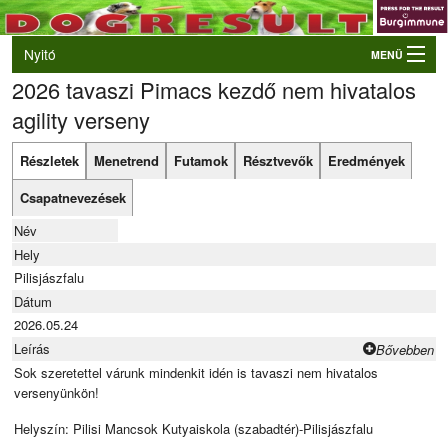
Nyitó
MENÜ
2026 tavaszi Pimacs kezdő nem hivatalos
Belépés
agility verseny
VB és EO válogatók
Élő eredmények
Részletek
Menetrend
Futamok
Résztvevők
Eredmények
Rendezvények
Csapatnevezések
Kutyák
Név
Hely
Tulajdonosok/Felvezetők
Pilisjászfalu
Dátum
2026.05.24
Leírás
Bővebben
Sok szeretettel várunk mindenkit idén is tavaszi nem hivatalos
versenyünkön!
Helyszín: Pilisi Mancsok Kutyaiskola (szabadtér)-Pilisjászfalu