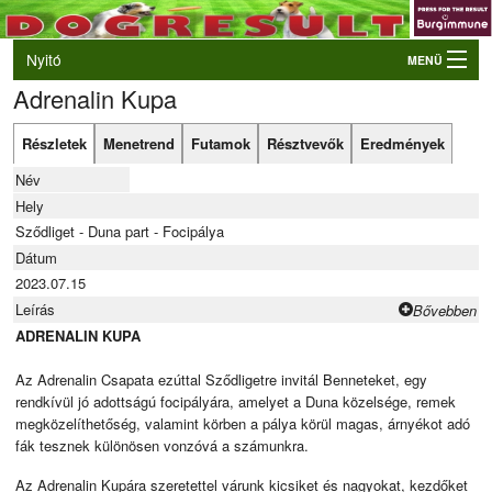
Nyitó
MENÜ
Adrenalin Kupa
Belépés
VB és EO válogatók
Részletek
Menetrend
Futamok
Résztvevők
Eredmények
Élő eredmények
Név
Rendezvények
Hely
Sződliget - Duna part - Focipálya
Kutyák
Dátum
2023.07.15
Tulajdonosok/Felvezetők
Leírás
Bővebben
ADRENALIN KUPA
Az Adrenalin Csapata ezúttal Sződligetre invitál Benneteket, egy
rendkívül jó adottságú focipályára, amelyet a Duna közelsége, remek
megközelíthetőség, valamint körben a pálya körül magas, árnyékot adó
fák tesznek különösen vonzóvá a számunkra.
Az Adrenalin Kupára szeretettel várunk kicsiket és nagyokat, kezdőket