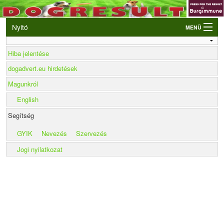
Nyitó
MENÜ
Belépés
Hiba jelentése
VB és EO válogatók
dogadvert.eu hirdetések
Élő eredmények
Magunkról
Rendezvények
English
Kutyák
Segítség
Tulajdonosok/Felvezetők
GYIK
Nevezés
Szervezés
Jogi nyilatkozat