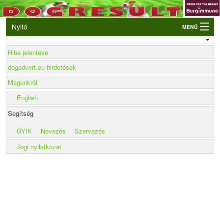
Nyitó
MENÜ
Belépés
Hiba jelentése
VB és EO válogatók
dogadvert.eu hirdetések
Élő eredmények
Magunkról
Rendezvények
English
Kutyák
Segítség
Tulajdonosok/Felvezetők
GYIK
Nevezés
Szervezés
Jogi nyilatkozat