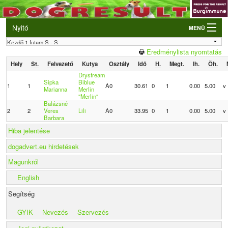
Nyitó
MENÜ
Belépés
Eredménylista nyomtatás
VB és EO válogatók
Hely
St.
Felvezető
Kutya
Osztály
Idő
H.
Megt.
Ih.
Öh.
Élő eredmények
Drystream
Sipka
Biblue
1
1
A0
30.61
0
1
0.00
5.00
v
Marianna
Merlin
Rendezvények
"Merlin"
Balázsné
2
2
Veres
Lili
A0
33.95
0
1
0.00
5.00
v
Kutyák
Barbara
Hiba jelentése
Tulajdonosok/Felvezetők
dogadvert.eu hirdetések
Magunkról
English
Segítség
GYIK
Nevezés
Szervezés