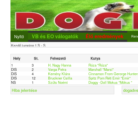
VB és EO válogatók
Élő eredmények
Nyitó
Ren
Ren
Hely
St.
Felvezető
Kutya
Új r
1
3
H. Nagy Hanna
Róza "Róza"
DIS
2
Varga Petra
Marshall "Marsi"
Nev
DIS
4
Kemény Klára
Cinnamon From Gerorge Hunters
DIS
12
Bruckner Csilla
Spitz Pom Réti Emír "Emír"
NS
1
Szűts Noémi
Doggy -Doll Mokus "Mókus "
Hiba jelentése
dogadver