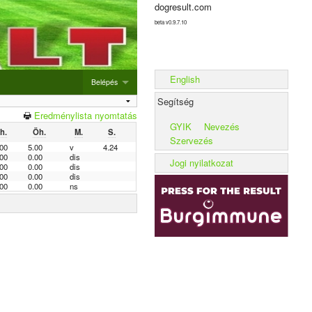
dogresult.com
beta v0.9.7.10
English
Belépés
Segítség
Belépés
Eredménylista nyomtatás
GYIK
Nevezés
Ih.
Öh.
M.
S.
Új rendezvény hozzáadása
Szervezés
00
5.00
v
4.24
00
0.00
dis
Alom rögzítése
Jogi nyilatkozat
00
0.00
dis
00
0.00
dis
Kennel rögzítése
00
0.00
ns