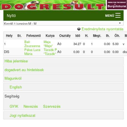
Nyitó
MENÜ
Belépés
Eredménylista nyomtatás
VB és EO válogatók
Hely
St.
Felvezető
Kutya
Osztály
Idő
H.
Megt.
Ih.
Öh.
M
Élő eredmények
Bali
Maja
1
A0
34.27
0
1
0.00
5.00
v
Zsuzsanna
"Maja"
Pálos Luca
Tücsök P
DIS
A0
0.00
0
0
0.00
0.00
dis
Rendezvények
Mária
"Tücsök"
Hiba jelentése
Kutyák
dogadvert.eu hirdetések
Tulajdonosok/Felvezetők
Magunkról
English
Segítség
GYIK
Nevezés
Szervezés
Jogi nyilatkozat