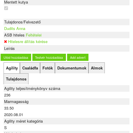
Mentett kutya
Tulajdonos/Felvezető
Dudits Anna
ASB hiteles
Feltételei
Hitelesre állítás kérése
Leírás
Utód hozzáadása
Testvér hozzáadása
Add advert
Agility
Családfa
Fotók
Dokumentumok
Almok
Tulajdonos
Agility teljesítménykönyv száma
236
Marmagasság
33.50
2020.08.01
Agility méret kategória
S