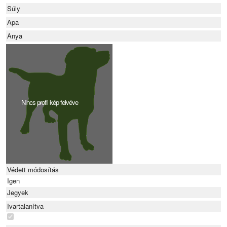
Súly
Apa
Anya
Nincs profil kép felvéve
Védett módosítás
Igen
Jegyek
Ivartalanítva