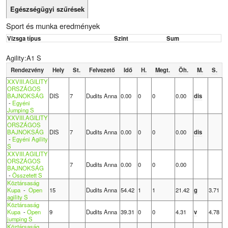
Egészségügyi szűrések
Sport és munka eredmények
Vizsga típus
Szint
Sum
Agility:A1 S
Rendezvény
Hely
St.
Felvezető
Idő
H.
Megt.
Öh.
M.
S.
XXVIII.AGILITY
ORSZÁGOS
BAJNOKSÁG
DIS
7
Dudits Anna
0.00
0
0
0.00
dis
-
Egyéni
Jumping S
XXVIII.AGILITY
ORSZÁGOS
BAJNOKSÁG
DIS
7
Dudits Anna
0.00
0
0
0.00
dis
-
Egyéni Agility
S
XXVIII.AGILITY
ORSZÁGOS
7
Dudits Anna
0.00
0
0
0.00
BAJNOKSÁG
-
Összetett S
Köztársaság
Kupa
-
Open
15
Dudits Anna
54.42
1
1
21.42
g
3.71
agility S
Köztársaság
Kupa
-
Open
9
Dudits Anna
39.31
0
0
4.31
v
4.78
jumping S
Köztársaság