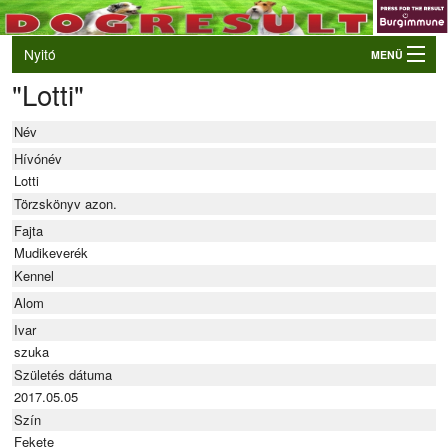
Nyitó
MENÜ
"Lotti"
Belépés
VB és EO válogatók
Név
Élő eredmények
Hívónév
Lotti
Rendezvények
Törzskönyv azon.
Kutyák
Fajta
Mudikeverék
Tulajdonosok/Felvezetők
Kennel
Alom
Ivar
szuka
Születés dátuma
2017.05.05
Szín
Fekete