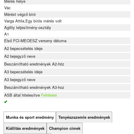
Mérés helye
Vác
Mérést végző bíró
Varga Attila,Egy bírós mérés volt
Agility teljesítmény-osztály
A1
Első FCI-MEOESZ verseny dátuma
A2 bepecsételés ideje
A2 bejegyző neve
Beszámítható eredmények A2-höz
A3 bepecsételés ideje
A3 bejegyző neve
Beszámítható eredmények A3-hoz
ASB által hitelesítve
Feltételei
Munka és sport eredmény
Tenyészszemle eredmények
Kiállítás eredmények
Champion címek