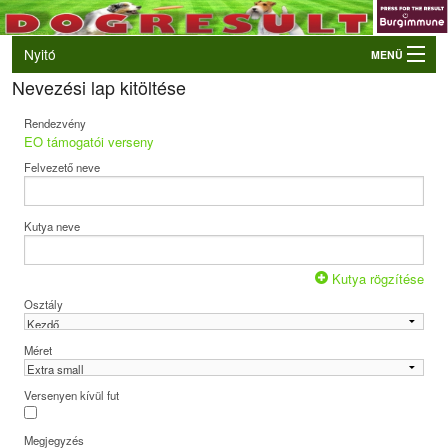
Nyitó
MENÜ
Nevezési lap kitöltése
Belépés
VB és EO válogatók
Rendezvény
EO támogatói verseny
Élő eredmények
Felvezető neve
Rendezvények
Kutyák
Kutya neve
Tulajdonosok/Felvezetők
Kutya rögzítése
Osztály
Méret
Versenyen kívül fut
Megjegyzés