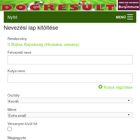
Nyitó
MENÜ
Nevezési lap kitöltése
Belépés
VB és EO válogatók
Rendezvény
II.Bojtos Bajnokság (Hivatalos verseny)
Élő eredmények
Felvezető neve
Rendezvények
Kutyák
Kutya neve
Tulajdonosok/Felvezetők
Kutya rögzítése
Osztály
Méret
Versenyen kívül fut
Megjegyzés