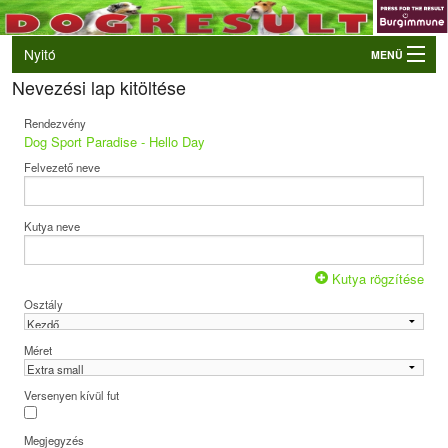
Nyitó
MENÜ
Nevezési lap kitöltése
Belépés
VB és EO válogatók
Rendezvény
Dog Sport Paradise - Hello Day
Élő eredmények
Felvezető neve
Rendezvények
Kutyák
Kutya neve
Tulajdonosok/Felvezetők
Kutya rögzítése
Osztály
Méret
Versenyen kívül fut
Megjegyzés