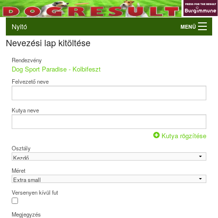
Nyitó
MENÜ
Nevezési lap kitöltése
Belépés
VB és EO válogatók
Rendezvény
Dog Sport Paradise - Kolbifeszt
Élő eredmények
Felvezető neve
Rendezvények
Kutyák
Kutya neve
Tulajdonosok/Felvezetők
Kutya rögzítése
Osztály
Méret
Versenyen kívül fut
Megjegyzés