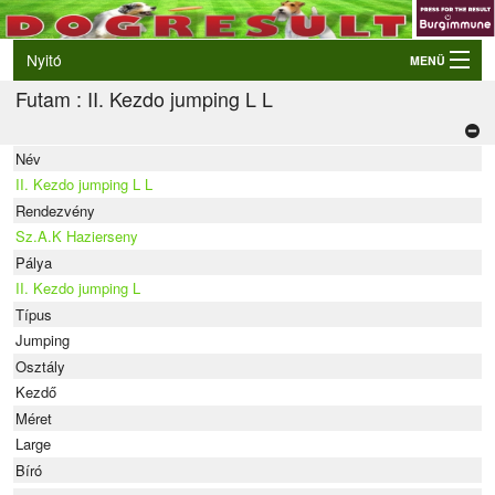
Nyitó
MENÜ
Futam : II. Kezdo jumping L L
Belépés
VB és EO válogatók
Név
Élő eredmények
II. Kezdo jumping L L
Rendezvények
Rendezvény
Sz.A.K Hazierseny
Kutyák
Pálya
II. Kezdo jumping L
Tulajdonosok/Felvezetők
Típus
Jumping
Osztály
Kezdő
Méret
Large
Bíró