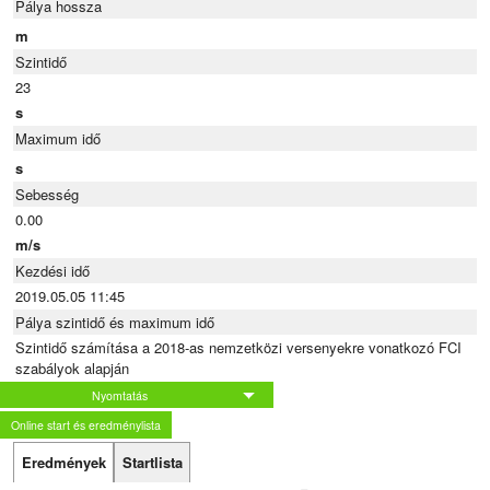
Pálya hossza
m
Szintidő
23
s
Maximum idő
s
Sebesség
0.00
m/s
Kezdési idő
2019.05.05 11:45
Pálya szintidő és maximum idő
Szintidő számítása a 2018-as nemzetközi versenyekre vonatkozó FCI
szabályok alapján
Nyomtatás
Online start és eredménylista
Eredmények
Startlista