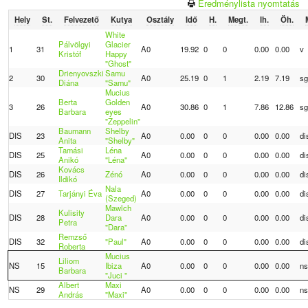
Eredménylista nyomtatás
Hely
St.
Felvezető
Kutya
Osztály
Idő
H.
Megt.
Ih.
Öh.
White
Pálvölgyi
Glacier
1
31
A0
19.92
0
0
0.00
0.00
v
Kristóf
Happy
"Ghost"
Drienyovszki
Samu
2
30
A0
25.19
0
1
2.19
7.19
s
Diána
"Samu"
Mucius
Berta
Golden
3
26
A0
30.86
0
1
7.86
12.86
s
Barbara
eyes
"Zeppelin"
Baumann
Shelby
DIS
23
A0
0.00
0
0
0.00
0.00
di
Anita
"Shelby"
Tamási
Léna
DIS
25
A0
0.00
0
0
0.00
0.00
di
Anikó
"Léna"
Kovács
DIS
26
Zénó
A0
0.00
0
0
0.00
0.00
di
Ildikó
Nala
DIS
27
Tarjányi Éva
A0
0.00
0
0
0.00
0.00
di
(Szeged)
Mawlch
Kulisity
DIS
28
Dara
A0
0.00
0
0
0.00
0.00
di
Petra
"Dara"
Remzső
DIS
32
"Paul"
A0
0.00
0
0
0.00
0.00
di
Roberta
Mucius
Liliom
NS
15
Ibiza
A0
0.00
0
0
0.00
0.00
n
Barbara
"Juci "
Albert
Maxi
NS
29
A0
0.00
0
0
0.00
0.00
n
András
"Maxi"