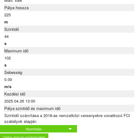
Marc Valk
Pálya hossza
225
m
Szintidő
44
s
Maximum idő
102
s
Sebesség
0.00
m/s
Kezdési idő
2025.04.26 13:00
Pálya szintidő és maximum idő
Szintidő számítása a 2018-as nemzetközi versenyekre vonatkozó FCI
szabályok alapján
Nyomtatás
Online start és eredménylista