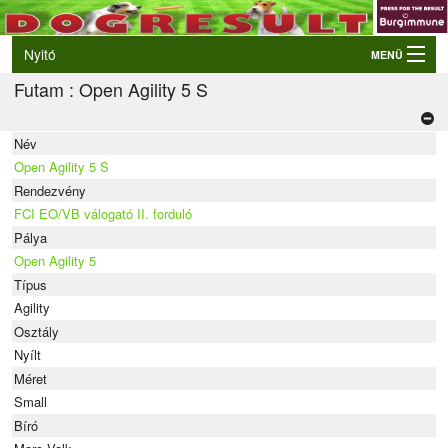
Nyitó
MENÜ
Futam : Open Agility 5 S
Belépés
VB és EO válogatók
Név
Élő eredmények
Open Agility 5 S
Rendezvények
Rendezvény
FCI EO/VB válogató II. forduló
Kutyák
Pálya
Open Agility 5
Tulajdonosok/Felvezetők
Típus
Agility
Osztály
Nyílt
Méret
Small
Bíró