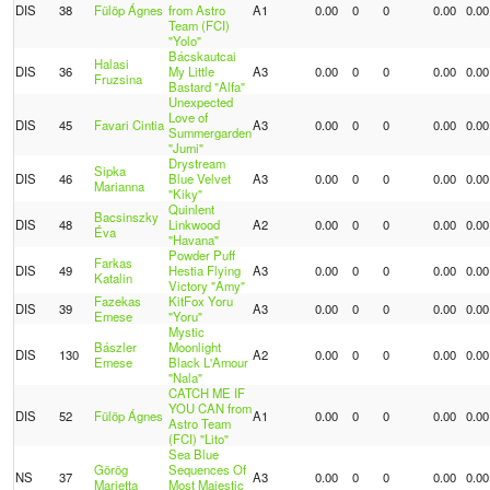
DIS
38
Fülöp Ágnes
from Astro
A1
0.00
0
0
0.00
0.00
Team (FCI)
"Yolo"
Bácskautcai
Halasi
DIS
36
My Little
A3
0.00
0
0
0.00
0.00
Fruzsina
Bastard "Alfa"
Unexpected
Love of
DIS
45
Favari Cintia
A3
0.00
0
0
0.00
0.00
Summergarden
"Jumi"
Drystream
Sipka
DIS
46
Blue Velvet
A3
0.00
0
0
0.00
0.00
Marianna
"Kiky"
Quinlent
Bacsinszky
DIS
48
Linkwood
A2
0.00
0
0
0.00
0.00
Éva
"Havana"
Powder Puff
Farkas
DIS
49
Hestia Flying
A3
0.00
0
0
0.00
0.00
Katalin
Victory "Amy"
Fazekas
KitFox Yoru
DIS
39
A3
0.00
0
0
0.00
0.00
Emese
"Yoru"
Mystic
Bászler
Moonlight
DIS
130
A2
0.00
0
0
0.00
0.00
Emese
Black L'Amour
"Nala"
CATCH ME IF
YOU CAN from
DIS
52
Fülöp Ágnes
A1
0.00
0
0
0.00
0.00
Astro Team
(FCI) "Lito"
Sea Blue
Görög
Sequences Of
NS
37
A3
0.00
0
0
0.00
0.00
Marietta
Most Majestic