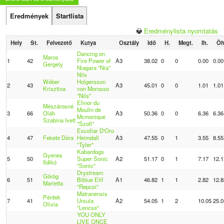
Eredmények
Startlista
Eredménylista nyomtatás
Hely
St.
Felvezető
Kutya
Osztály
Idő
H.
Megt.
Ih.
Öh
Dancing on
Maros
1
42
Fire Power of
A3
38.02
0
0
0.00
0.00
Gergely
Niagara "Nia"
Nils
Wéber
Holgersson
2
43
A3
45.01
0
0
1.01
1.01
Krisztina
von Morosso
"Nils"
Elinor du
Mészárosné
Moulin de
3
66
Oláh
A3
50.36
0
0
6.36
6.36
Mcmonique
Szabina Ivett
"Szofi"
Escoliar D'Oro
4
47
Fekete Dóra
Heimdall
A3
47.55
0
1
3.55
8.55
"Tyler"
Kabardogs
Gyenes
5
50
Super Sonic
A2
51.17
0
1
7.17
12.1
Ildikó
"Sonic"
Drystream
Görög
6
51
Biblue Elif
A1
46.82
1
1
2.82
12.8
Marietta
"Repcsi"
Matranensis
Péntek
7
41
Ursula
A2
54.05
1
2
10.05
25.0
Olivia
"Lencse"
YOU ONLY
LIVE ONCE