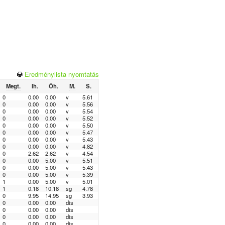
Eredménylista nyomtatás
Megt.
Ih.
Öh.
M.
S.
0
0.00
0.00
v
5.61
0
0.00
0.00
v
5.56
0
0.00
0.00
v
5.54
0
0.00
0.00
v
5.52
0
0.00
0.00
v
5.50
0
0.00
0.00
v
5.47
0
0.00
0.00
v
5.43
0
0.00
0.00
v
4.82
0
2.62
2.62
v
4.54
0
0.00
5.00
v
5.51
0
0.00
5.00
v
5.43
0
0.00
5.00
v
5.39
1
0.00
5.00
v
5.01
1
0.18
10.18
sg
4.78
0
9.95
14.95
sg
3.93
0
0.00
0.00
dis
0
0.00
0.00
dis
0
0.00
0.00
dis
0
0.00
0.00
dis