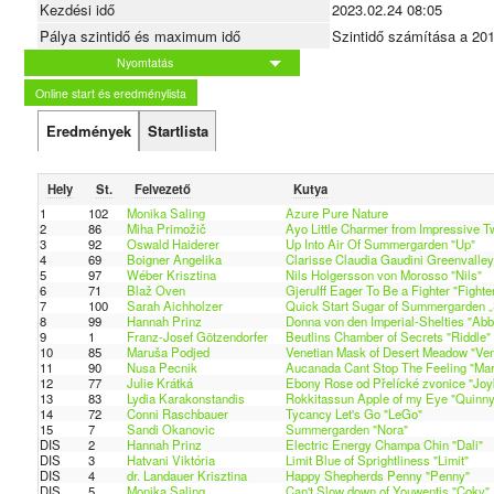
Kezdési idő
2023.02.24 08:05
Pálya szintidő és maximum idő
Szintidő számítása a 20
Nyomtatás
Online start és eredménylista
Eredmények
Startlista
Hely
St.
Felvezető
Kutya
1
102
Monika Saling
Azure Pure Nature
2
86
Miha Primožič
Ayo Little Charmer from Impressive Twi
3
92
Oswald Haiderer
Up Into Air Of Summergarden "Up"
4
69
Boigner Angelika
Clarisse Claudia Gaudini Greenvalley 
5
97
Wéber Krisztina
Nils Holgersson von Morosso "Nils"
6
71
Blaž Oven
Gjerulff Eager To Be a Fighter "Fighte
7
100
Sarah Aichholzer
Quick Start Sugar of Summergarden „
8
99
Hannah Prinz
Donna von den Imperial-Shelties "Abb
9
1
Franz-Josef Götzendorfer
Beutlins Chamber of Secrets "Riddle"
10
85
Maruša Podjed
Venetian Mask of Desert Meadow "Ven
11
90
Nusa Pecnik
Aucanada Cant Stop The Feeling "Mar
12
77
Julie Krátká
Ebony Rose od Přelícké zvonice "Joy
13
83
Lydia Karakonstandis
Rokkitassun Apple of my Eye "Quinny
14
72
Conni Raschbauer
Tycancy Let's Go "LeGo"
15
7
Sandi Okanovic
Summergarden "Nora"
DIS
2
Hannah Prinz
Electric Energy Champa Chin "Dali"
DIS
3
Hatvani Viktória
Limit Blue of Sprightliness "Limit"
DIS
4
dr. Landauer Krisztina
Happy Shepherds Penny "Penny"
DIS
5
Monika Saling
Can't Slow down of Youwentis "Coky"