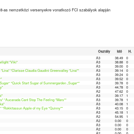
18-as nemzetközi versenyekre vonatkozó FCI szabályok alapján
Osztály
Idő
H.
A3
38.49
0
light "Viki"
A3
38.88
0
A3
39.00
0
"Lina" "Clarisse Claudia Gaudini Greenvalley "Lina""
A3
39.14
0
A3
39.24
0
r"
A3
39.52
0
Sugar“ "Quick Start Sugar of Summergarden „Sugar“"
A3
39.78
0
y"
A3
44.78
0
A2
47.62
0
i"
A3
39.17
1
s" "Aucanada Cant Stop The Feeling "Mars""
A3
39.78
1
ka"
A3
40.08
1
" "Rokkitassun Apple of my Eye "Quinny""
A3
43.15
0
A3
45.18
1
A2
54.95
1
A2
0.00
0
A3
0.00
0
A2
0.00
0
A2
0.00
0