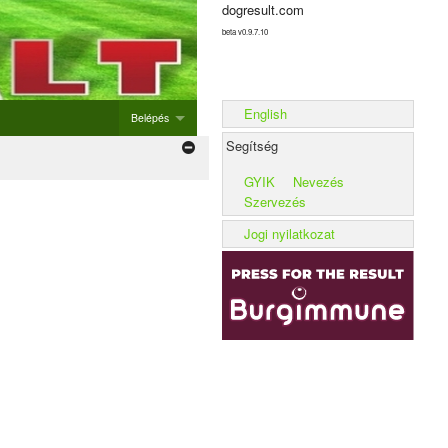
dogresult.com
beta v0.9.7.10
English
Belépés
Segítség
Belépés
GYIK
Nevezés
Új rendezvény hozzáadása
Szervezés
Alom rögzítése
Jogi nyilatkozat
Kennel rögzítése