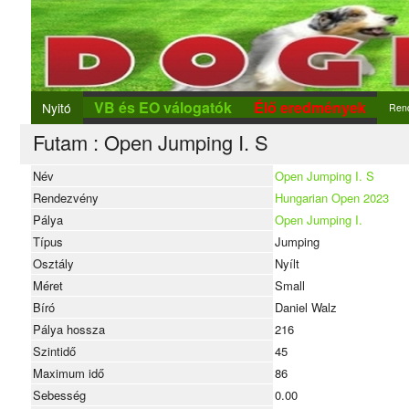
VB és EO válogatók
Élő eredmények
Nyitó
Ren
Futam : Open Jumping I. S
Ren
Új r
Név
Open Jumping I. S
Rendezvény
Hungarian Open 2023
Nev
Pálya
Open Jumping I.
Típus
Jumping
Osztály
Nyílt
Méret
Small
Bíró
Daniel Walz
Pálya hossza
216
Szintidő
45
Maximum idő
86
Sebesség
0.00