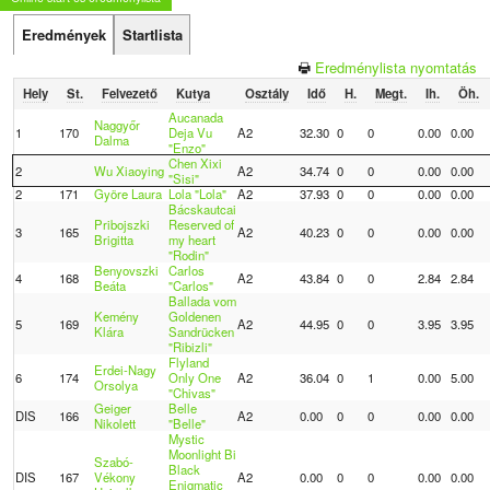
Eredmények
Startlista
Eredménylista nyomtatás
Hely
St.
Felvezető
Kutya
Osztály
Idő
H.
Megt.
Ih.
Öh.
Aucanada
Naggyőr
1
170
Deja Vu
A2
32.30
0
0
0.00
0.00
Dalma
"Enzo"
Chen Xixi
2
Wu Xiaoying
A2
34.74
0
0
0.00
0.00
"Sisi"
2
171
Györe Laura
Lola "Lola"
A2
37.93
0
0
0.00
0.00
Bácskautcai
Pribojszki
Reserved of
3
165
A2
40.23
0
0
0.00
0.00
Brigitta
my heart
"Rodin"
Benyovszki
Carlos
4
168
A2
43.84
0
0
2.84
2.84
Beáta
"Carlos"
Ballada vom
Kemény
Goldenen
5
169
A2
44.95
0
0
3.95
3.95
Klára
Sandrücken
"Ribizli"
Flyland
Erdei-Nagy
6
174
Only One
A2
36.04
0
1
0.00
5.00
Orsolya
"Chivas"
Geiger
Belle
DIS
166
A2
0.00
0
0
0.00
0.00
Nikolett
"Belle"
Mystic
Moonlight Bi
Szabó-
Black
DIS
167
Vékony
A2
0.00
0
0
0.00
0.00
Enigmatic