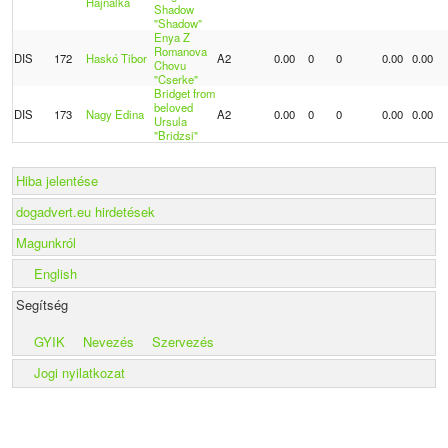
Hajnalka
Shadow
"Shadow"
Enya Z
Romanova
DIS
172
Haskó Tibor
A2
0.00
0
0
0.00
0.00
Chovu
"Cserke"
Bridget from
beloved
DIS
173
Nagy Edina
A2
0.00
0
0
0.00
0.00
Ursula
"Bridzsi"
Hiba jelentése
dogadvert.eu hirdetések
Magunkról
English
Segítség
GYIK
Nevezés
Szervezés
Jogi nyilatkozat