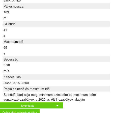
Jäckl Anikó
Pálya hossza
163
m
Szintidő
41
s
Maximum idő
65
s
Sebesség
3.98
m/s
Kezdési idő
2022.05.15 08:00
Pálya szintidő és maximum idő
Szintidőt bíró adja meg, minimum szintidőre és maximum időre
vonatkozó szabályok a 2020-as ABT szabályok alapján
Nyomtatás
Online start és eredménylista