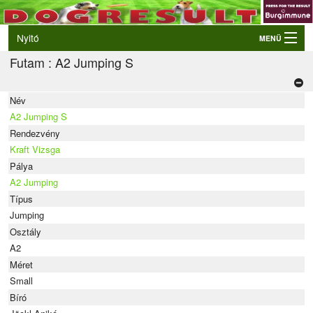
Nyitó
MENÜ
Futam : A2 Jumping S
Belépés
VB és EO válogatók
Név
Élő eredmények
A2 Jumping S
Rendezvények
Rendezvény
Kraft Vizsga
Kutyák
Pálya
A2 Jumping
Tulajdonosok/Felvezetők
Típus
Jumping
Osztály
A2
Méret
Small
Bíró