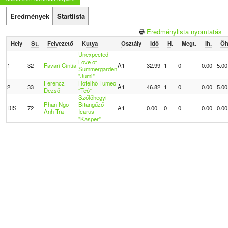
Eredmények
Startlista
Eredménylista nyomtatás
Hely
St.
Felvezető
Kutya
Osztály
Idő
H.
Megt.
Ih.
Öh
Unexpected
Love of
1
32
Favari Cintia
A1
32.99
1
0
0.00
5.00
Summergarden
"Jumi"
Ferencz
Hófelhő Tumeo
2
33
A1
46.82
1
0
0.00
5.00
Dezső
"Teó"
Szőlőhegyi
Phan Ngo
Bitangűző
DIS
72
A1
0.00
0
0
0.00
0.00
Anh Tra
Icarus
"Kasper"