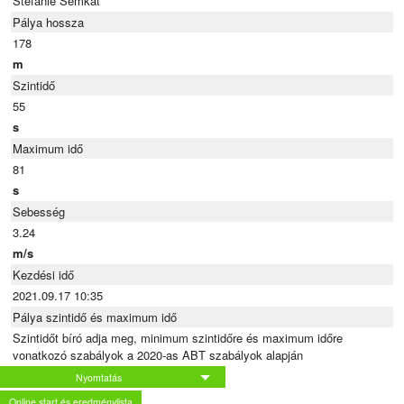
Stefanie Semkat
Pálya hossza
178
m
Szintidő
55
s
Maximum idő
81
s
Sebesség
3.24
m/s
Kezdési idő
2021.09.17 10:35
Pálya szintidő és maximum idő
Szintidőt bíró adja meg, minimum szintidőre és maximum időre
vonatkozó szabályok a 2020-as ABT szabályok alapján
Nyomtatás
Online start és eredménylista