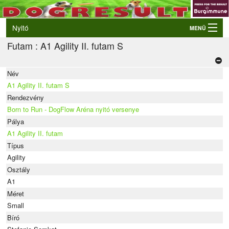
Nyitó
MENÜ
Futam : A1 Agility II. futam S
Belépés
VB és EO válogatók
Név
Élő eredmények
A1 Agility II. futam S
Rendezvények
Rendezvény
Born to Run - DogFlow Aréna nyitó versenye
Kutyák
Pálya
A1 Agility II. futam
Tulajdonosok/Felvezetők
Típus
Agility
Osztály
A1
Méret
Small
Bíró