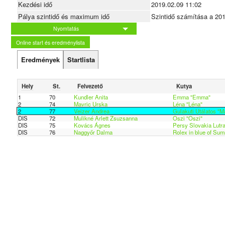
Kezdési idő
2019.02.09 11:02
Pálya szintidő és maximum idő
Szintidő számítása a 20
Nyomtatás
Online start és eredménylista
Eredmények
Startlista
Hely
St.
Felvezető
Kutya
1
70
Kundler Anita
Emma "Emma"
2
74
Mavric Urska
Léna "Léna"
2
77
Veizer Andrea
Gulakuti Utálatos "M
DIS
72
Mulikné Arlett Zsuzsanna
Oszi "Oszi"
DIS
75
Kovács Ágnes
Persy Slovakia Lutra
DIS
76
Naggyőr Dalma
Rolex in blue of Su