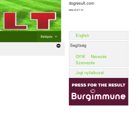
dogresult.com
beta v0.9.7.10
English
Belépés
Segítség
Belépés
GYIK
Nevezés
Új rendezvény hozzáadása
Szervezés
Alom rögzítése
Jogi nyilatkozat
Kennel rögzítése