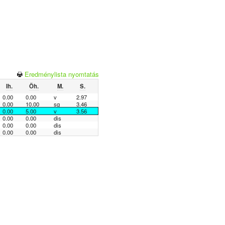
Eredménylista nyomtatás
Ih.
Öh.
M.
S.
0.00
0.00
v
2.97
0.00
10.00
sg
3.46
0.00
5.00
v
3.56
0.00
0.00
dis
0.00
0.00
dis
0.00
0.00
dis