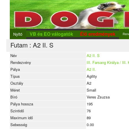
VB és EO válogatók
Élő eredmények
Nyitó
Ren
Futam : A2 II. S
Ren
Új r
Név
A2 II. S
Rendezvény
III. Farsang Királya / III.
Nev
Pálya
A2 II.
Típus
Agility
Osztály
A2
Méret
Small
Bíró
Veres Zsuzsa
Pálya hossza
195
Szintidő
76
Maximum idő
89
Sebesség
0.00