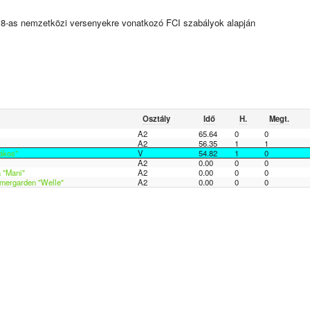
18-as nemzetközi versenyekre vonatkozó FCI szabályok alapján
Osztály
Idő
H.
Megt.
A2
65.64
0
0
A2
56.35
1
1
ákos"
V
54.82
1
0
A2
0.00
0
0
 "Mani"
A2
0.00
0
0
mmergarden "Welle"
A2
0.00
0
0