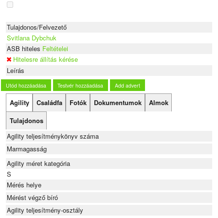
Tulajdonos/Felvezető
Svitlana Dybchuk
ASB hiteles
Feltételei
Hitelesre állítás kérése
Leírás
Utód hozzáadása
Testvér hozzáadása
Add advert
Agility
Családfa
Fotók
Dokumentumok
Almok
Tulajdonos
Agility teljesítménykönyv száma
Marmagasság
Agility méret kategória
S
Mérés helye
Mérést végző bíró
Agility teljesítmény-osztály