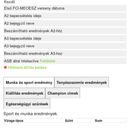
Kezdő
Első FCI-MEOESZ verseny dátuma
A2 bepecsételés ideje
A2 bejegyző neve
Beszámítható eredmények A2-höz
A3 bepecsételés ideje
A3 bejegyző neve
Beszámítható eredmények A3-hoz
ASB által hitelesítve
Feltételei
Hitelesre állítás kérése
Munka és sport eredmény
Tenyészszemle eredmények
Kiállítás eredmények
Champion címek
Egészségügyi szűrések
Sport és munka eredmények
Vizsga típus
Szint
Sum