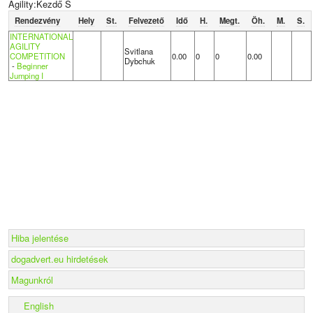
Agility:Kezdő S
Rendezvény
Hely
St.
Felvezető
Idő
H.
Megt.
Öh.
M.
S.
INTERNATIONAL
AGILITY
Svitlana
COMPETITION
0.00
0
0
0.00
Dybchuk
-
Beginner
Jumping I
Hiba jelentése
dogadvert.eu hirdetések
Magunkról
English