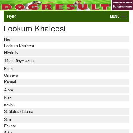
Nyitó
MENÜ
Lookum Khaleesi
Belépés
VB és EO válogatók
Név
Élő eredmények
Lookum Khaleesi
Hívónév
Rendezvények
Törzskönyv azon.
Kutyák
Fajta
Csivava
Tulajdonosok/Felvezetők
Kennel
Alom
Ivar
szuka
Születés dátuma
Szín
Fekete
Súly