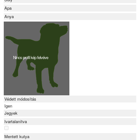
Apa
Anya
Nincs profil kép felvéve
Védett módosítás
Igen
Jegyek
Ivartalanítva
Mentett kutya