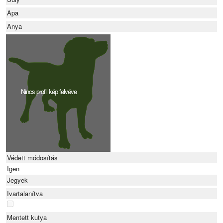
Apa
Anya
Nincs profil kép felvéve
Védett módosítás
Igen
Jegyek
Ivartalanítva
Mentett kutya