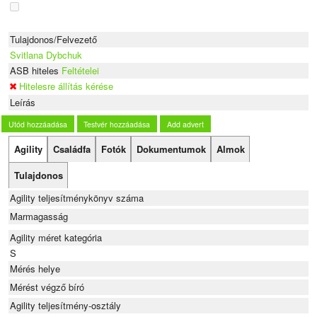
Tulajdonos/Felvezető
Svitlana Dybchuk
ASB hiteles
Feltételei
Hitelesre állítás kérése
Leírás
Utód hozzáadása
Testvér hozzáadása
Add advert
Agility
Családfa
Fotók
Dokumentumok
Almok
Tulajdonos
Agility teljesítménykönyv száma
Marmagasság
Agility méret kategória
S
Mérés helye
Mérést végző bíró
Agility teljesítmény-osztály