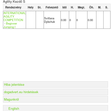
Agility:Kezdő S
Rendezvény
Hely
St.
Felvezető
Idő
H.
Megt.
Öh.
M.
S.
INTERNATIONAL
AGILITY
Svitlana
COMPETITION
0.00
0
0
0.00
Dybchuk
-
Beginner
Jumping I
Hiba jelentése
dogadvert.eu hirdetések
Magunkról
English