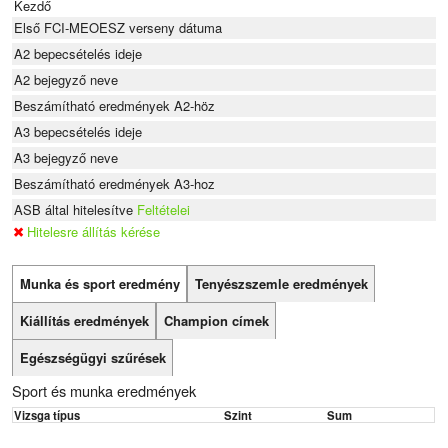
Kezdő
Első FCI-MEOESZ verseny dátuma
A2 bepecsételés ideje
A2 bejegyző neve
Beszámítható eredmények A2-höz
A3 bepecsételés ideje
A3 bejegyző neve
Beszámítható eredmények A3-hoz
ASB által hitelesítve
Feltételei
Hitelesre állítás kérése
Munka és sport eredmény
Tenyészszemle eredmények
Kiállítás eredmények
Champion címek
Egészségügyi szűrések
Sport és munka eredmények
Vizsga típus
Szint
Sum