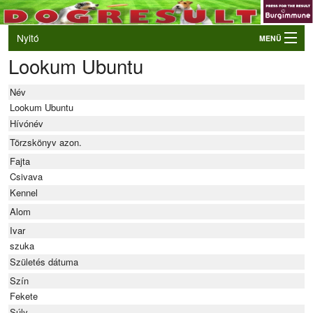
Nyitó
MENÜ
Lookum Ubuntu
Belépés
VB és EO válogatók
Név
Élő eredmények
Lookum Ubuntu
Hívónév
Rendezvények
Törzskönyv azon.
Kutyák
Fajta
Csivava
Tulajdonosok/Felvezetők
Kennel
Alom
Ivar
szuka
Születés dátuma
Szín
Fekete
Súly